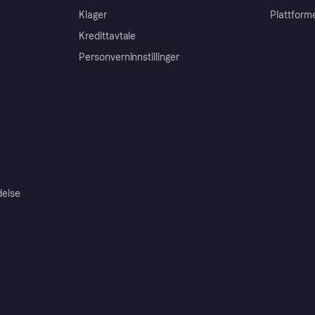
Klager
Plattform
Kredittavtale
Personverninnstillinger
delse