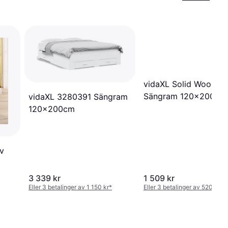
vidaXL Solid Wood
Sängram 120x200cm
vidaXL 3280391 Sängram
120x200cm
v
3 339 kr
1 509 kr
Eller 3 betalinger av 1 150 kr
*
Eller 3 betalinger av 520 kr
*