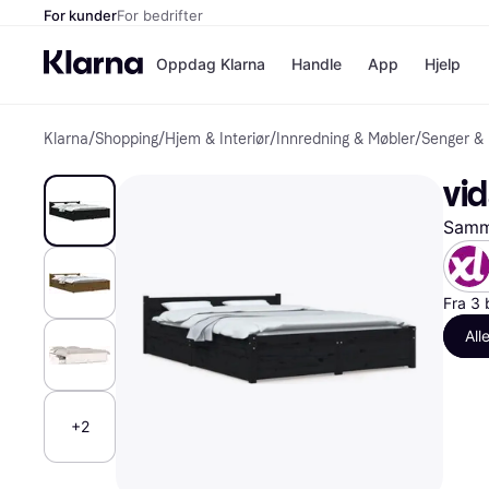
For kunder
For bedrifter
Oppdag Klarna
Handle
App
Hjelp
Klarna
/
Shopping
/
Hjem & Interiør
/
Innredning & Møbler
/
Senger &
Betalingsm
Butikker
Betalingsme
Elkjøp
vi
Betal nå
Bookin
Betal i 3 dele
Farmasi
Samme
Betal innen 
kicks.n
Finansiering
Norweg
Vipps
Fra 3 
All
Butikkovers
+2