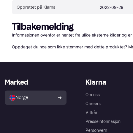
Opprettet på Klarna
2022-09-29
Tilbakemelding
Informasjonen ovenfor er hentet fra ulike eksterne kilder og er
Oppdaget du noe som ikke stemmer med dette produktet? 
Me
Marked
Klarna
Om oss
Norge
Careers
Villkår
Presseinformasjon
Personvern