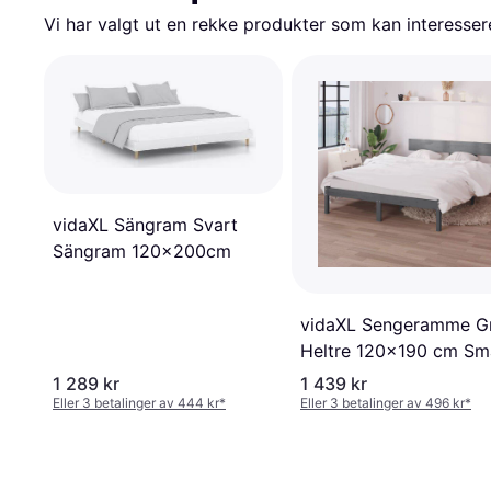
Vi har valgt ut en rekke produkter som kan interesser
vidaXL Sängram Svart
Sängram 120x200cm
vidaXL Sengeramme G
Heltre 120x190 cm Sma
Double Sängram
1 289 kr
1 439 kr
Eller 3 betalinger av 444 kr
*
Eller 3 betalinger av 496 kr
*