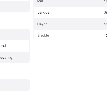
Mål
1
Lengde
2
Høyde
5
Bredde
1
, Grå
evaring