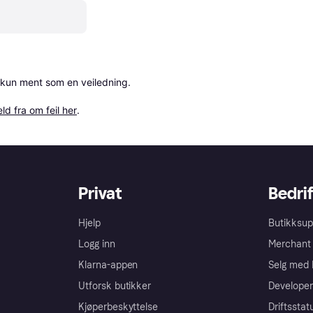
 kun ment som en veiledning.

ld fra om feil her
.
Privat
Bedrif
Hjelp
Butikksup
Logg inn
Merchant 
Klarna-appen
Selg med 
Utforsk butikker
Developer
Kjøperbeskyttelse
Driftsstat