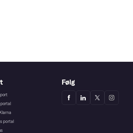
t
Følg
port
portal
Klarna
s portal
us