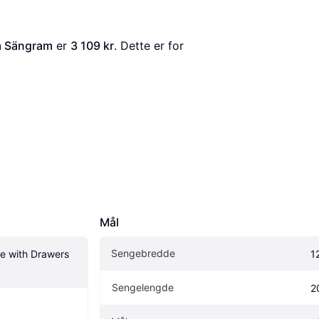
m Sängram
 er 
3 109 kr
. Dette er for 
Mål
Sengebredde
 with Drawers 
1
Sengelengde
2