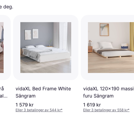
e deg. 
rå
vidaXL Bed Frame White
vidaXL 120x190 massi
ll
Sängram
furu Sängram
1 579 kr
1 619 kr
Eller 3 betalinger av 544 kr
*
Eller 3 betalinger av 558 kr
*