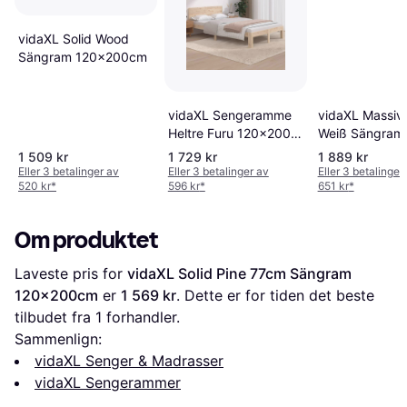
vidaXL Solid Wood
Sängram 120x200cm
vidaXL Sengeramme
vidaXL Massiv
Heltre Furu 120x200
Weiß Sängram
cm Sängram
1 509 kr
1 729 kr
1 889 kr
Eller 3 betalinger av
Eller 3 betalinger av
Eller 3 betalinger
520 kr
*
596 kr
*
651 kr
*
Om produktet
Laveste pris for 
vidaXL Solid Pine 77cm Sängram 
120x200cm
 er 
1 569 kr
. Dette er for tiden det beste 
tilbudet fra 1 forhandler.
Sammenlign:
vidaXL Senger & Madrasser
vidaXL Sengerammer