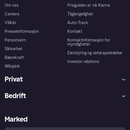
Om oss
Prisguiden er nå Klarna
Careers
Tilgjengelighet
Villkår
Auto-Track
Presseinformasjon
Kontakt
Personvern
Kontaktinformasjon for
myndigheter
Sikkerhet
Eierstyring og selskapsledelse
Bærekraft
Investor relations
Wikipink
Privat
Hjelp
Kjøperbeskyttelse
Bedrift
Logg inn
Klager
Butikksupport
Developers portal
Klarna-appen
Kredittavtale
Merchant portal
Driftsstatus
Marked
Utforsk butikker
Personverninnstillinger
Selg med Klarna
Plattformer og partnere