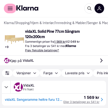
For kunder
For bedrifter
Klarna
/
Shopping
/
Hjem & Interiør
/
Innredning & Møbler
/
Senger & Mad
vidaXL Solid Pine 77cm Sängram 
120x200cm
Sammenlign priser fra
1 569 kr
til
2 049 kr
Fra 3 betalinger av 541 kr med
+
9
Prøv fleksible betalinger*
VidaXL
Kjøp på 
Versjoner
Farge
Laveste pris
Pris ink
VidaXL
Fri frakt
1 569 kr
vidaXL Sengeramme heltre furu 120x200 cm
Eller 3 betalinger av 541 kr