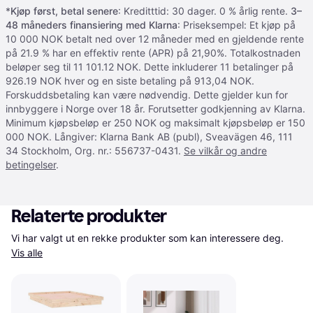
*
Kjøp først, betal senere
: Kreditttid: 30 dager. 0 % årlig rente.
3–
48 måneders finansiering med Klarna
: Priseksempel: Et kjøp på
10 000 NOK betalt ned over 12 måneder med en gjeldende rente
på 21.9 % har en effektiv rente (APR) på 21,90%. Totalkostnaden
beløper seg til 11 101.12 NOK. Dette inkluderer 11 betalinger på
926.19 NOK hver og en siste betaling på 913,04 NOK.
Forskuddsbetaling kan være nødvendig. Dette gjelder kun for
innbyggere i Norge over 18 år. Forutsetter godkjenning av Klarna.
Minimum kjøpsbeløp er 250 NOK og maksimalt kjøpsbeløp er 150
000 NOK. Långiver: Klarna Bank AB (publ), Sveavägen 46, 111
34 Stockholm, Org. nr.: 556737-0431.
Se vilkår og andre
betingelser
.
Relaterte produkter
Vi har valgt ut en rekke produkter som kan interessere deg. 
Vis alle