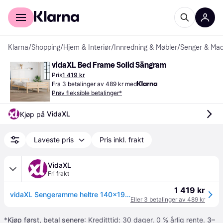
For kunder
For bedrifter
Klarna
/
Shopping
/
Hjem & Interiør
/
Innredning & Møbler
/
Senger & Mad
vidaXL Bed Frame Solid Sängram
Pris
1 419 kr
Fra 3 betalinger av 489 kr med
Prøv fleksible betalinger*
VidaXL
Kjøp på 
Laveste pris
Pris inkl. frakt
VidaXL
Fri frakt
1 419 kr
vidaXL Sengeramme heltre 140x190 cm
Eller 3 betalinger av 489 kr
*
Kjøp først, betal senere
: Kreditttid: 30 dager. 0 % årlig rente.
3–