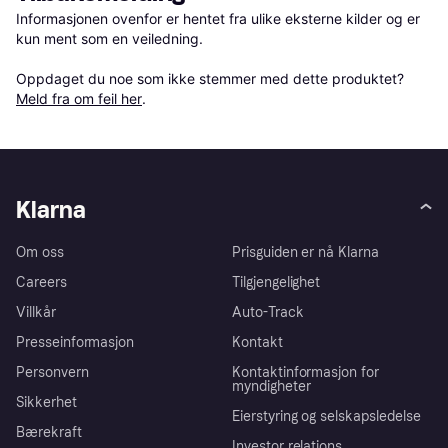
Informasjonen ovenfor er hentet fra ulike eksterne kilder og er 
kun ment som en veiledning.

Oppdaget du noe som ikke stemmer med dette produktet? 
Meld fra om feil her
.
Klarna
Om oss
Prisguiden er nå Klarna
Careers
Tilgjengelighet
Villkår
Auto-Track
Presseinformasjon
Kontakt
Personvern
Kontaktinformasjon for
myndigheter
Sikkerhet
Eierstyring og selskapsledelse
Bærekraft
Investor relations