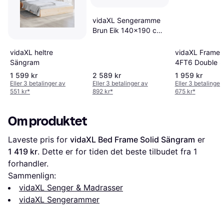
vidaXL Sengeramme
Brun Eik 140x190 cm
Sängram
vidaXL heltre
vidaXL Frame S
Sängram
4FT6 Double 
1 599 kr
2 589 kr
1 959 kr
Eller 3 betalinger av
Eller 3 betalinger av
Eller 3 betalinger
551 kr
*
892 kr
*
675 kr
*
Om produktet
Laveste pris for 
vidaXL Bed Frame Solid Sängram
 er 
1 419 kr
. Dette er for tiden det beste tilbudet fra 1 
forhandler.
Sammenlign:
vidaXL Senger & Madrasser
vidaXL Sengerammer