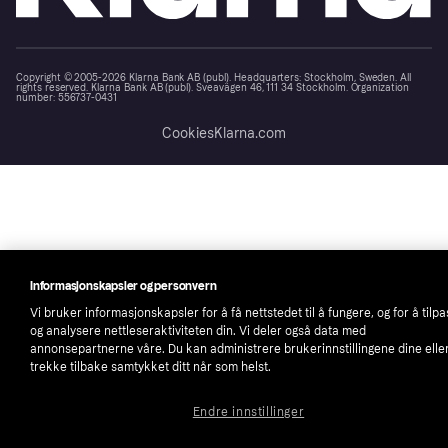
Copyright © 2005-2026 Klarna Bank AB (publ). Headquarters: Stockholm, Sweden. All
rights reserved. Klarna Bank AB (publ). Sveavägen 46, 111 34 Stockholm. Organization
number: 556737-0431
Cookies
Klarna.com
Informasjonskapsler og personvern
Vi bruker informasjonskapsler for å få nettstedet til å fungere, og for å tilp
og analysere nettleseraktiviteten din. Vi deler også data med
annonsepartnerne våre. Du kan administrere brukerinnstillingene dine elle
trekke tilbake samtykket ditt når som helst.
Endre innstillinger