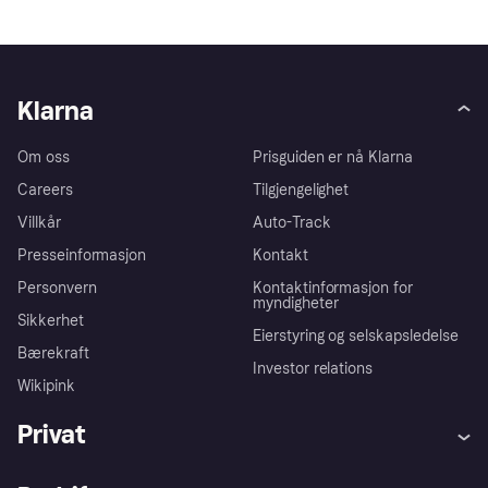
Klarna
Om oss
Prisguiden er nå Klarna
Careers
Tilgjengelighet
Villkår
Auto-Track
Presseinformasjon
Kontakt
Personvern
Kontaktinformasjon for
myndigheter
Sikkerhet
Eierstyring og selskapsledelse
Bærekraft
Investor relations
Wikipink
Privat
Hjelp
Kjøperbeskyttelse