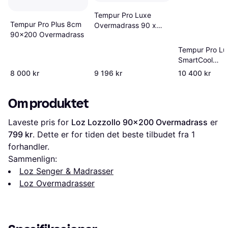
Tempur Pro Luxe
Tempur Pro Plus 8cm
Overmadrass 90 x
90x200 Overmadrass
200cm
Tempur Pro Lu
SmartCool
Overmadrass
8 000 kr
9 196 kr
10 400 kr
90x200cm
Om produktet
Laveste pris for 
Loz Lozzollo 90x200 Overmadrass
 er 
799 kr
. Dette er for tiden det beste tilbudet fra 1 
forhandler.
Sammenlign:
Loz Senger & Madrasser
Loz Overmadrasser