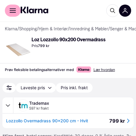
For kunder
For bedrifter
Klarna
/
Shopping
/
Hjem & Interiør
/
Innredning & Møbler
/
Senger & Mad
Loz Lozzollo 90x200 Overmadrass
Pris
799 kr
Prøv fleksible betalingsalternativer med
Lær hvordan
Laveste pris
Pris inkl. frakt
Trademax
597 kr frakt
799 kr
Lozzollo Overmadrass 90x200 cm - Hvit
*
Kjøp først, betal senere
: Kreditttid: 30 dager. 0 % årlig rente.
3–