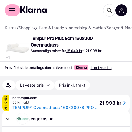
For kunder
For bedrifter
Klarna
/
Shopping
/
Hjem & Interiør
/
Innredning & Møbler
/
Senger & Mad
Tempur Pro Plus 8cm 160x200 
Overmadrass
Sammenlign priser fra
15 640 kr
til
21 998 kr
+
1
Prøv fleksible betalingsalternativer med
Lær hvordan
Laveste pris
Pris inkl. frakt
no.tempur.com
ANNONSE
21 998 kr
99 kr frakt
TEMPUR® Overmadrass 160x200x8 PRO Plus myk - Dobbel 160x200 cm
sengekos.no