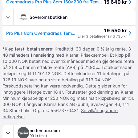
15 640 kr
Overmadrass Pro Plus 8cm 160x200 fra Tempur (Fasthet: Myk)
Soveromsbutikken
19 550 kr
Pro Plus 8cm Overmadrass Tempur (160x200)
Eller 3 betalinger av 6 735 kr
*
Kjøp først, betal senere
: Kreditttid: 30 dager. 0 % årlig rente.
3–
48 måneders finansiering med Klarna
: Priseksempel: Et kjøp på
10 000 NOK betalt ned over 12 måneder med en gjeldende rente
på 21.9 % har en effektiv rente (APR) på 21,90%. Totalkostnaden
beløper seg til 11 101.12 NOK. Dette inkluderer 11 betalinger på
926.19 NOK hver og en siste betaling på 913,04 NOK.
Forskuddsbetaling kan være nødvendig. Dette gjelder kun for
innbyggere i Norge over 18 år. Forutsetter godkjenning av Klarna.
Minimum kjøpsbeløp er 250 NOK og maksimalt kjøpsbeløp er 150
000 NOK. Långiver: Klarna Bank AB (publ), Sveavägen 46, 111
34 Stockholm, Org. nr.: 556737-0431.
Se vilkår og andre
betingelser
.
no.tempur.com
99 kr frakt