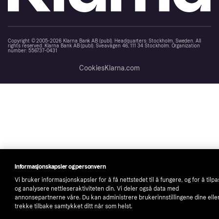
Copyright © 2005-2026 Klarna Bank AB (publ). Headquarters: Stockholm, Sweden. All
rights reserved. Klarna Bank AB (publ). Sveavägen 46, 111 34 Stockholm. Organization
number: 556737-0431
Cookies
Klarna.com
Informasjonskapsler og personvern
Vi bruker informasjonskapsler for å få nettstedet til å fungere, og for å tilp
og analysere nettleseraktiviteten din. Vi deler også data med
annonsepartnerne våre. Du kan administrere brukerinnstillingene dine elle
trekke tilbake samtykket ditt når som helst.