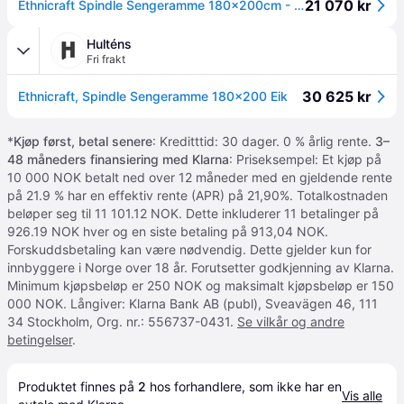
21 070 kr
Ethnicraft Spindle Sengeramme 180x200cm - Senger Massiv Eik - 51246
Hulténs
Fri frakt
30 625 kr
Ethnicraft, Spindle Sengeramme 180x200 Eik
*
Kjøp først, betal senere
: Kreditttid: 30 dager. 0 % årlig rente.
3–
48 måneders finansiering med Klarna
: Priseksempel: Et kjøp på
10 000 NOK betalt ned over 12 måneder med en gjeldende rente
på 21.9 % har en effektiv rente (APR) på 21,90%. Totalkostnaden
beløper seg til 11 101.12 NOK. Dette inkluderer 11 betalinger på
926.19 NOK hver og en siste betaling på 913,04 NOK.
Forskuddsbetaling kan være nødvendig. Dette gjelder kun for
innbyggere i Norge over 18 år. Forutsetter godkjenning av Klarna.
Minimum kjøpsbeløp er 250 NOK og maksimalt kjøpsbeløp er 150
000 NOK. Långiver: Klarna Bank AB (publ), Sveavägen 46, 111
34 Stockholm, Org. nr.: 556737-0431.
Se vilkår og andre
betingelser
.
Produktet finnes på 
2
 hos 
forhandlere
, som ikke har en 
Vis alle