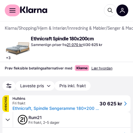
For kunder
For bedrifter
Klarna
/
Shopping
/
Hjem & Interiør
/
Innredning & Møbler
/
Senger & Mad
Ethnicraft Spindle 180x200cm
Sammenlign priser fra
21 070 kr
til
30 625 kr
+
3
Prøv fleksible betalingsalternativer med
Lær hvordan
Laveste pris
Pris inkl. frakt
Hulténs
ANNONSE
30 625 kr
Fri frakt
Ethnicraft, Spindle Sengeramme 180x200 Eik
Rum21
Fri frakt
,
2–5 dager