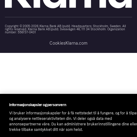
Copyright © 2005-2026 Klarna Bank AB (publ). Headquarters: Stockholm, Sweden. All
rights reserved. Klarna Bank AB (publ). Sveavägen 46, 111 34 Stockholm. Organization
number: 556737-0431
Cookies
Klarna.com
Informasjonskapsler og personvern
Vi bruker informasjonskapsler for å få nettstedet til å fungere, og for å tilp
og analysere nettleseraktiviteten din. Vi deler også data med
annonsepartnerne våre. Du kan administrere brukerinnstillingene dine elle
trekke tilbake samtykket ditt når som helst.