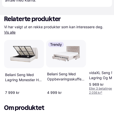
avtale med Klarna.
Relaterte produkter
Vi har valgt ut en rekke produkter som kan interessere deg. 
Vis alle
Trendy
vidaXL Seng 
Beliani Seng Med
Beliani Seng Med
Lagring Og Ma
Oppbevaringsskuffer
Lagring Monestier Hvit
Lysegrå 180 x
Lievin Beige 180x200
5 969 kr
180x200 cm
Fløyel
Eller 3 betalinger
Cm
7 999 kr
4 999 kr
2 056 kr
*
Om produktet