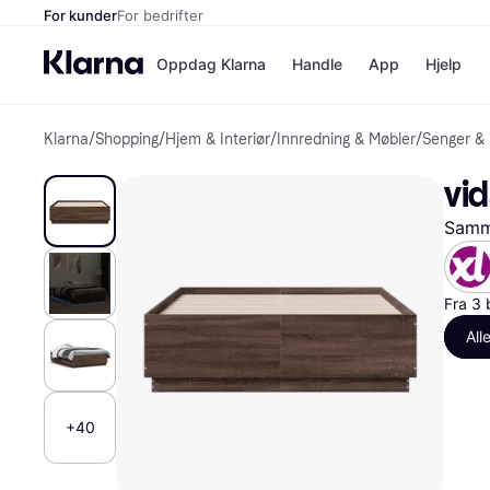
For kunder
For bedrifter
Oppdag Klarna
Handle
App
Hjelp
Klarna
/
Shopping
/
Hjem & Interiør
/
Innredning & Møbler
/
Senger &
Betalingsm
Butikker
Betalingsme
Elkjøp
vi
Betal nå
Bookin
Betal i 3 dele
Farmasi
Samme
Betal innen 
kicks.n
Finansiering
Norweg
Vipps
Fra 3 
All
Butikkovers
+40