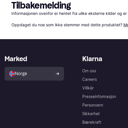
Tilbakemelding
Informasjonen ovenfor er hentet fra ulike eksterne kilder og er
Oppdaget du noe som ikke stemmer med dette produktet? 
Me
Marked
Klarna
Om oss
Norge
Careers
Villkår
Presseinformasjon
Personvern
Sikkerhet
Bærekraft