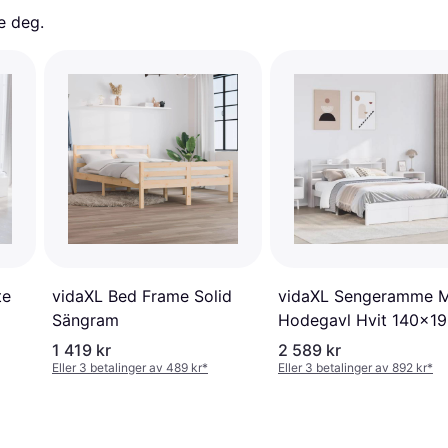
e deg. 
te
vidaXL Bed Frame Solid
vidaXL Sengeramme 
Sängram
Hodegavl Hvit 140x1
cm Heltre Furu Sängr
1 419 kr
2 589 kr
Eller 3 betalinger av 489 kr
*
Eller 3 betalinger av 892 kr
*