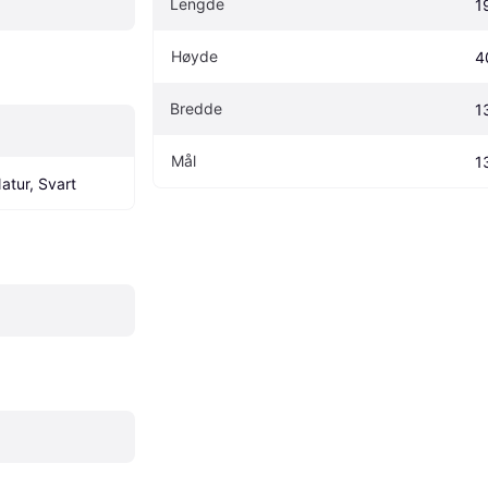
Lengde
1
Høyde
4
Bredde
1
Mål
1
Natur, Svart