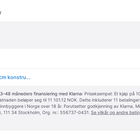
r
vidaXL Sengeramme med LED-lys røkt eik 135x190 cm konstruert tre
3–48 måneders finansiering med Klarna
: Priseksempel: Et kjøp på
ostnaden beløper seg til 11 101.12 NOK. Dette inkluderer 11 betalin
 innbyggere i Norge over 18 år. Forutsetter godkjenning av Klarna.
, 111 34 Stockholm, Org. nr.: 556737-0431.
Se vilkår og andre betin