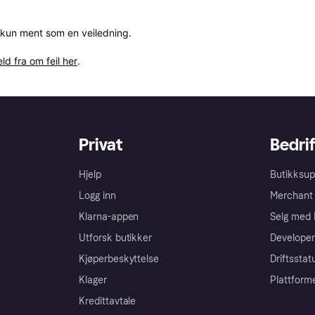
 kun ment som en veiledning.

ld fra om feil her
.
Privat
Bedrif
Hjelp
Butikksup
Logg inn
Merchant 
Klarna-appen
Selg med 
Utforsk butikker
Developer
Kjøperbeskyttelse
Driftsstat
Klager
Plattform
Kredittavtale