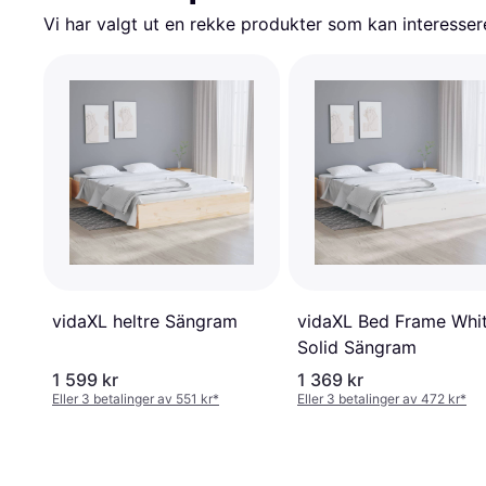
Vi har valgt ut en rekke produkter som kan interesser
vidaXL heltre Sängram
vidaXL Bed Frame Whi
Solid Sängram
1 599 kr
1 369 kr
Eller 3 betalinger av 551 kr
*
Eller 3 betalinger av 472 kr
*