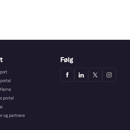
t
Følg
port
portal
Klarna
s portal
us
er og partnere