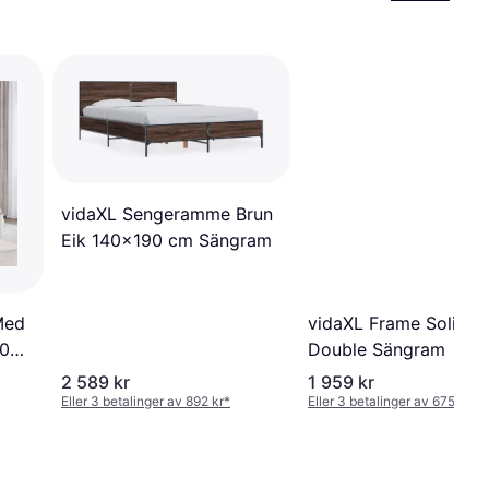
vidaXL Sengeramme Brun
Eik 140x190 cm Sängram
Med
vidaXL Frame Solid 4
90
Double Sängram
am
2 589 kr
1 959 kr
Eller 3 betalinger av 892 kr
*
Eller 3 betalinger av 675 kr
*