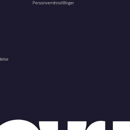
Personverninnstillinger
delse