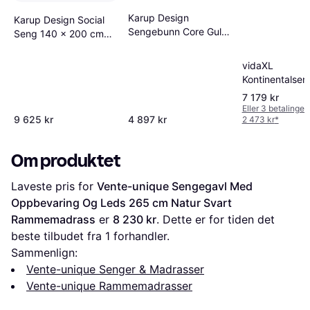
Karup Design
Karup Design Social
Sengebunn Core Gul
Seng 140 x 200 cm
Rammemadrass
Gul with 2 Pcs Back
Rests and Sidebord
vidaXL
140 x 200 cm
Kontinentalse
Rammemadrass
Svart Madrass
7 179 kr
140x200 cm
Eller 3 betalinger
9 625 kr
4 897 kr
2 473 kr
*
Rammemadras
Om produktet
Laveste pris for 
Vente-unique Sengegavl Med 
Oppbevaring Og Leds 265 cm Natur Svart 
Rammemadrass
 er 
8 230 kr
. Dette er for tiden det 
beste tilbudet fra 1 forhandler.
Sammenlign:
Vente-unique Senger & Madrasser
Vente-unique Rammemadrasser