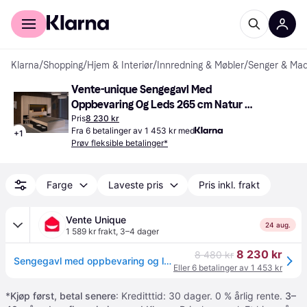
For kunder
For bedrifter
Klarna
/
Shopping
/
Hjem & Interiør
/
Innredning & Møbler
/
Senger & Mad
Vente-unique Sengegavl Med 
Oppbevaring Og Leds 265 cm Natur 
Svart Rammemadrass
Pris
8 230 kr
Fra 6 betalinger av 1 453 kr med
+
1
Prøv fleksible betalinger*
Farge
Laveste pris
Pris inkl. frakt
Vente Unique
24 aug.
1 589 kr frakt
,
3–4 dager
8 230 kr
8 480 kr
Sengegavl med oppbevaring og leds 265 cm natur og svart VELONA
Eller 6 betalinger av 1 453 kr
*
Kjøp først, betal senere
: Kreditttid: 30 dager. 0 % årlig rente.
3–