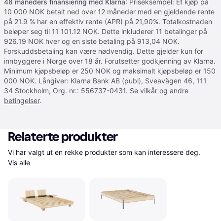
48 måneders finansiering med Klarna
: Priseksempel: Et kjøp på
10 000 NOK betalt ned over 12 måneder med en gjeldende rente
på 21.9 % har en effektiv rente (APR) på 21,90%. Totalkostnaden
beløper seg til 11 101.12 NOK. Dette inkluderer 11 betalinger på
926.19 NOK hver og en siste betaling på 913,04 NOK.
Forskuddsbetaling kan være nødvendig. Dette gjelder kun for
innbyggere i Norge over 18 år. Forutsetter godkjenning av Klarna.
Minimum kjøpsbeløp er 250 NOK og maksimalt kjøpsbeløp er 150
000 NOK. Långiver: Klarna Bank AB (publ), Sveavägen 46, 111
34 Stockholm, Org. nr.: 556737-0431.
Se vilkår og andre
betingelser
.
Relaterte produkter
Vi har valgt ut en rekke produkter som kan interessere deg. 
Vis alle