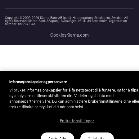
Copyright © 2005-2026 Klarna Bank AB (publ). Headquarters: Stockholm, Sweden. All
rights reserved. Klarna Bank AB (publ). Sveavägen 46, 111 34 Stockholm. Organization
number: 556737-0431
Cookies
Klarna.com
Informasjonskapsler og personvern
Vi bruker informasjonskapsler for å få nettstedet til å fungere, og for å tilp
og analysere nettleseraktiviteten din. Vi deler også data med
annonsepartnerne våre. Du kan administrere brukerinnstillingene dine elle
trekke tilbake samtykket ditt når som helst.
Endre innstillinger
Avvis Alle
Tillat alle