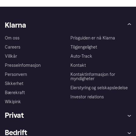
Klarna
Om oss
Prisguiden er nå Klarna
Careers
Tilgjengelighet
Villkår
Auto-Track
Presseinformasjon
Kontakt
Personvern
Kontaktinformasjon for
myndigheter
Sikkerhet
Eierstyring og selskapsledelse
Bærekraft
Investor relations
Wikipink
Privat
Hjelp
Kjøperbeskyttelse
Bedrift