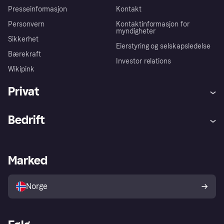
Presseinformasjon
Kontakt
Personvern
Kontaktinformasjon for
myndigheter
Sikkerhet
Eierstyring og selskapsledelse
Bærekraft
Investor relations
Wikipink
Privat
Hjelp
Kjøperbeskyttelse
Bedrift
Logg inn
Klager
Butikksupport
Developers portal
Klarna-appen
Kredittavtale
Merchant portal
Driftsstatus
Marked
Utforsk butikker
Personverninnstillinger
Selg med Klarna
Plattformer og partnere
Norge