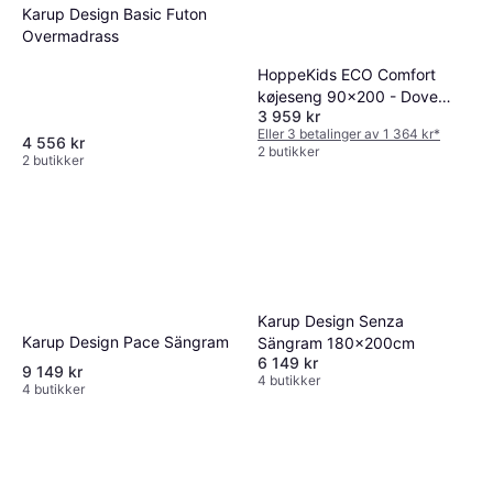
Karup Design Basic Futon
Overmadrass
HoppeKids ECO Comfort
køjeseng 90x200 - Dove
3 959 kr
Grey Køyeseng
Eller 3 betalinger av 1 364 kr
*
4 556 kr
2 butikker
2 butikker
Karup Design Senza
Karup Design Pace Sängram
Sängram 180x200cm
6 149 kr
9 149 kr
4 butikker
4 butikker