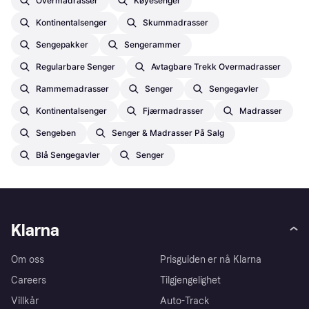
Overmadrasser
Køyesenger
Kontinentalsenger
Skummadrasser
Sengepakker
Sengerammer
Regularbare Senger
Avtagbare Trekk Overmadrasser
Rammemadrasser
Senger
Sengegavler
Kontinentalsenger
Fjærmadrasser
Madrasser
Sengeben
Senger & Madrasser På Salg
Blå Sengegavler
Senger
Klarna
Om oss
Prisguiden er nå Klarna
Careers
Tilgjengelighet
Villkår
Auto-Track