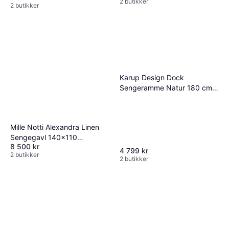
2 butikker
2 butikker
Karup Design Dock
Sengeramme Natur 180 cm
Sängram
Mille Notti Alexandra Linen
Sengegavl 140x110
8 500 kr
Sänggavel 140cm
4 799 kr
2 butikker
2 butikker