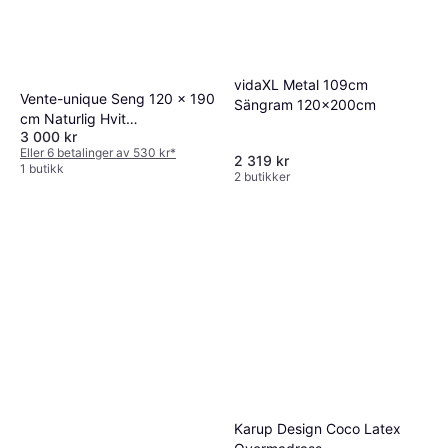
vidaXL Metal 109cm
Vente-unique Seng 120 x 190
Sängram 120x200cm
cm Naturlig Hvit
3 000 kr
Rammemadrass
Eller 6 betalinger av 530 kr
*
2 319 kr
1 butikk
2 butikker
Karup Design Coco Latex