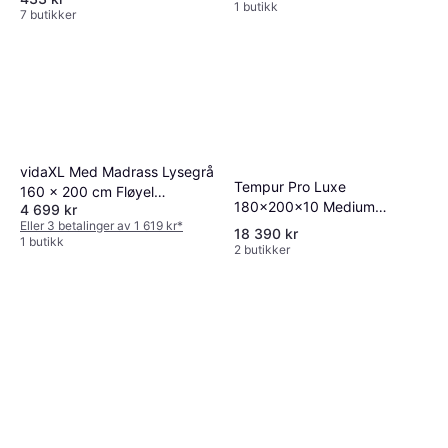
1 butikk
7 butikker
vidaXL Med Madrass Lysegrå
Tempur Pro Luxe
160 x 200 cm Fløyel
180x200x10 Medium
4 699 kr
Kontinentalseng
Eller 3 betalinger av 1 619 kr
*
Overmadrass
18 390 kr
1 butikk
2 butikker