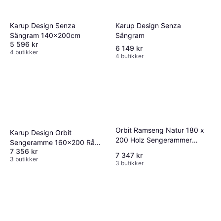
Karup Design Senza
Karup Design Senza
Sängram
Sängram 140x200cm
5 596 kr
6 149 kr
4 butikker
4 butikker
Orbit Ramseng Natur 180 x
Karup Design Orbit
200 Holz Sengerammer
Sengeramme 160x200 Rå
Rammemadrass
7 356 kr
Rammemadrass
7 347 kr
3 butikker
3 butikker