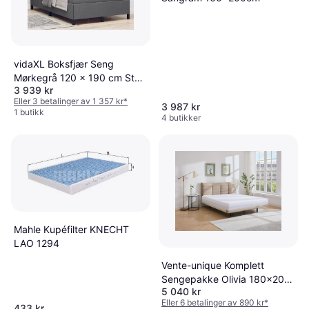
vidaXL Boksfjær Seng
Mørkegrå 120 x 190 cm Stoff
3 939 kr
Kontinentalseng
Eller 3 betalinger av 1 357 kr
*
3 987 kr
1 butikk
4 butikker
Mahle Kupéfilter KNECHT
LAO 1294
Vente-unique Komplett
Sengepakke Olivia 180x200
5 040 kr
Glatt Sengegavl Beige
Eller 6 betalinger av 890 kr
*
Rammemadrass
433 kr