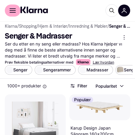
For kunder
For bedrifter
Klarna
/
Shopping
/
Hjem & Interiør
/
Innredning & Møbler
/
Senger & Madrasser
Senger & Madrasser
Ser du etter en ny seng eller madrass? Hos Klarna hjelper vi 
deg med å finne de beste alternativene innen senger og 
madrasser. Vi lister et bredt utvalg fra mange merker og 
forhandlere, slik at du kan sammenligne priser og funksjoner. 
Prøv fleksible betalingsalternativer med
Lær hvordan
Våre nyttige filter gjør det enkelt å sortere etter størrelse, 
Senger
Sengerammer
Madrasser
Seng
fasthet, materialer og pris. Dette hjelper deg med å velge den 
sengen eller madrassen som passer dine behov og ditt 
1000+ produkter
Filter
Popularitet
budsjett. Du kan også lese brukeranmeldelser for å få innsikt i 
andres erfaringer med produktene. Med vårt omfattende 
utvalg og pålitelige informasjon kan du ta en veloverveid 
Populær
beslutning. Begynn her for å finne din neste seng eller madrass!
Les mer om senger & madrasser her
Karup Design Japan
Sängram 160x200cm