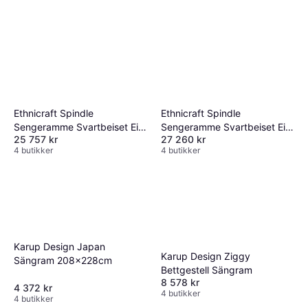
Ethnicraft Spindle
Ethnicraft Spindle
Sengeramme Svartbeiset Eik
Sengeramme Svartbeiset Eik
25 757 kr
27 260 kr
160x200 cm Sängram
180x200 cm Sängram
4 butikker
4 butikker
Karup Design Japan
Karup Design Ziggy
Sängram 208x228cm
Bettgestell Sängram
8 578 kr
4 372 kr
4 butikker
4 butikker