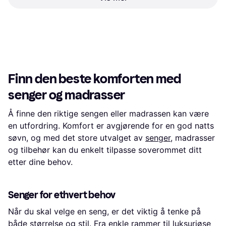
140 x 200 cm Gul with 2 Pcs
Ethnicraft Air Sengeramme
Back Rests and Sidebord
160x200 cm Sängram
140 x 200 cm
21 729 kr
Rammemadrass
9 625 kr
3 butikker
4 butikker
1
2
3
...
121
...
239
Finn den beste komforten med
senger og madrasser
Å finne den riktige sengen eller madrassen kan være
en utfordring. Komfort er avgjørende for en god natts
søvn, og med det store utvalget av
senger
, madrasser
og tilbehør kan du enkelt tilpasse soverommet ditt
etter dine behov.
Senger for ethvert behov
Når du skal velge en seng, er det viktig å tenke på
både størrelse og stil. Fra enkle rammer til luksuriøse