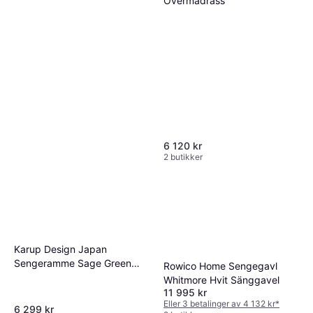
Overmadrass
6 120 kr
2 butikker
Karup Design Japan
Carpe Diem Wenge Sängben
Sengeramme Sage Green
13cm
Rowico Home Sengegavl
790 kr
160x200 Grønn
Whitmore Hvit Sänggavel
2 butikker
Rammemadrass
11 995 kr
Eller 3 betalinger av 4 132 kr
*
6 299 kr