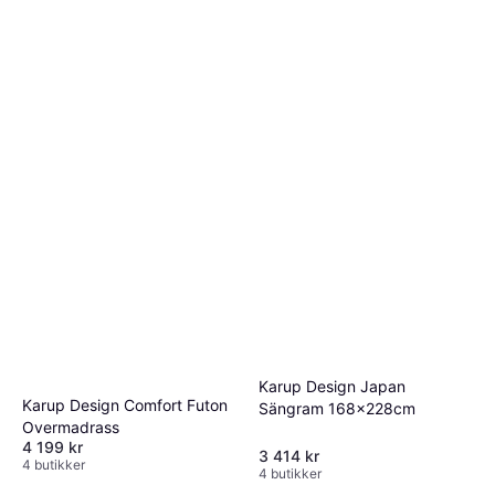
Karup Design Japan
Karup Design Comfort Futon
Sängram 168x228cm
Overmadrass
4 199 kr
3 414 kr
4 butikker
4 butikker