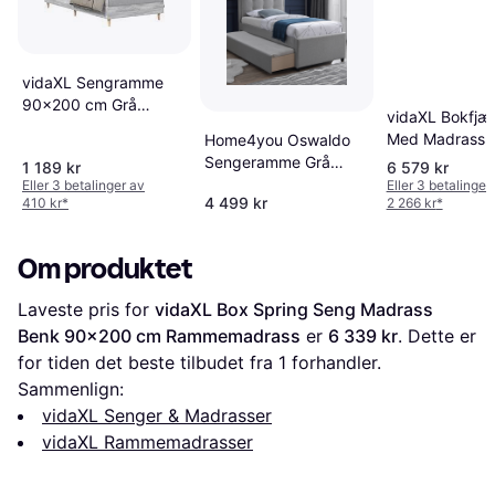
vidaXL Sengramme
90x200 cm Grå
vidaXL Bokfjæ
Sonoma
Med Madrass 
Home4you Oswaldo
Rammemadrass
90x200 cm
Sengeramme Grå
1 189 kr
6 579 kr
Rammemadras
Rammemadrass
Eller 3 betalinger av
Eller 3 betalinger
4 499 kr
410 kr
*
2 266 kr
*
Om produktet
Laveste pris for 
vidaXL Box Spring Seng Madrass 
Benk 90x200 cm Rammemadrass
 er 
6 339 kr
. Dette er 
for tiden det beste tilbudet fra 1 forhandler.
Sammenlign:
vidaXL Senger & Madrasser
vidaXL Rammemadrasser