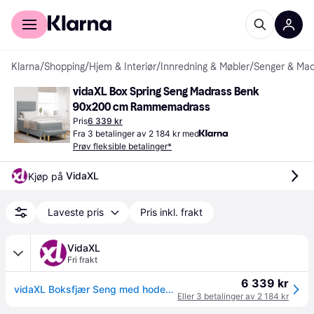
For kunder
For bedrifter
Klarna
/
Shopping
/
Hjem & Interiør
/
Innredning & Møbler
/
Senger & Mad
vidaXL Box Spring Seng Madrass Benk 
90x200 cm Rammemadrass
Pris
6 339 kr
Fra 3 betalinger av 2 184 kr med
Prøv fleksible betalinger*
VidaXL
Kjøp på 
Laveste pris
Pris inkl. frakt
VidaXL
Fri frakt
6 339 kr
vidaXL Boksfjær Seng med hodegjerde Lysegrå 200 x 90 cm stoff
Eller 3 betalinger av 2 184 kr