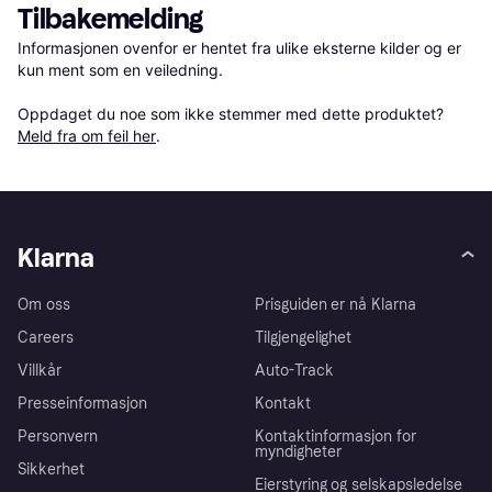
Tilbakemelding
Informasjonen ovenfor er hentet fra ulike eksterne kilder og er 
kun ment som en veiledning.

Oppdaget du noe som ikke stemmer med dette produktet? 
Meld fra om feil her
.
Klarna
Om oss
Prisguiden er nå Klarna
Careers
Tilgjengelighet
Villkår
Auto-Track
Presseinformasjon
Kontakt
Personvern
Kontaktinformasjon for
myndigheter
Sikkerhet
Eierstyring og selskapsledelse