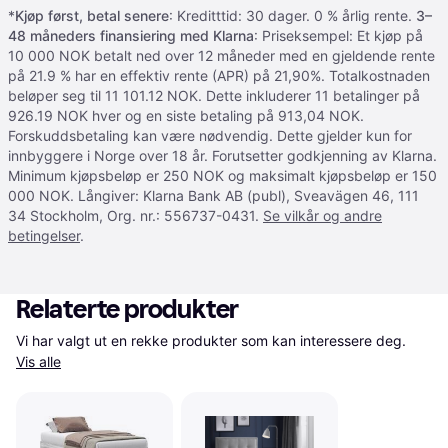
*
Kjøp først, betal senere
: Kreditttid: 30 dager. 0 % årlig rente.
3–
48 måneders finansiering med Klarna
: Priseksempel: Et kjøp på
10 000 NOK betalt ned over 12 måneder med en gjeldende rente
på 21.9 % har en effektiv rente (APR) på 21,90%. Totalkostnaden
beløper seg til 11 101.12 NOK. Dette inkluderer 11 betalinger på
926.19 NOK hver og en siste betaling på 913,04 NOK.
Forskuddsbetaling kan være nødvendig. Dette gjelder kun for
innbyggere i Norge over 18 år. Forutsetter godkjenning av Klarna.
Minimum kjøpsbeløp er 250 NOK og maksimalt kjøpsbeløp er 150
000 NOK. Långiver: Klarna Bank AB (publ), Sveavägen 46, 111
34 Stockholm, Org. nr.: 556737-0431.
Se vilkår og andre
betingelser
.
Relaterte produkter
Vi har valgt ut en rekke produkter som kan interessere deg. 
Vis alle