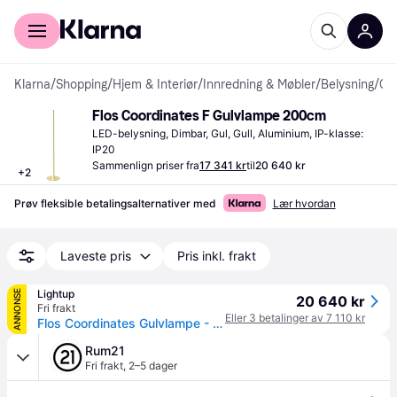
For kunder
For bedrifter
Klarna
/
Shopping
/
Hjem & Interiør
/
Innredning & Møbler
/
Belysning
/
Gulvlamper
Flos Coordinates F Gulvlampe 200cm
LED-belysning, Dimbar, Gul, Gull, Aluminium, IP-klasse: 
IP20
Sammenlign priser fra
17 341 kr
til
20 640 kr
+
2
Prøv fleksible betalingsalternativer med
Lær hvordan
Laveste pris
Pris inkl. frakt
Lightup
ANNONSE
20 640 kr
Fri frakt
Eller 3 betalinger av 7 110 kr
Flos Coordinates Gulvlampe - Messing
Rum21
Fri frakt
,
2–5 dager