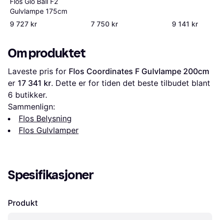
Flos Glo Ball F2
Gulvlampe 175cm
9 727 kr
7 750 kr
9 141 kr
Om produktet
Laveste pris for 
Flos Coordinates F Gulvlampe 200cm
er 
17 341 kr
. Dette er for tiden det beste tilbudet blant 
6
 butikker.
Sammenlign:
Flos Belysning
Flos Gulvlamper
Spesifikasjoner
Produkt