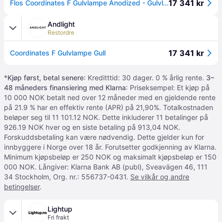
17 341 kr
Flos Coordinates F Gulvlampe Anodized - Gulvlamper Aluminium Champagne - F1801044
Andlight
Restordre
17 341 kr
Coordinates F Gulvlampe Gull
*
Kjøp først, betal senere
: Kreditttid: 30 dager. 0 % årlig rente.
3–
48 måneders finansiering med Klarna
: Priseksempel: Et kjøp på
10 000 NOK betalt ned over 12 måneder med en gjeldende rente
på 21.9 % har en effektiv rente (APR) på 21,90%. Totalkostnaden
beløper seg til 11 101.12 NOK. Dette inkluderer 11 betalinger på
926.19 NOK hver og en siste betaling på 913,04 NOK.
Forskuddsbetaling kan være nødvendig. Dette gjelder kun for
innbyggere i Norge over 18 år. Forutsetter godkjenning av Klarna.
Minimum kjøpsbeløp er 250 NOK og maksimalt kjøpsbeløp er 150
000 NOK. Långiver: Klarna Bank AB (publ), Sveavägen 46, 111
34 Stockholm, Org. nr.: 556737-0431.
Se vilkår og andre
betingelser
.
Lightup
Fri frakt