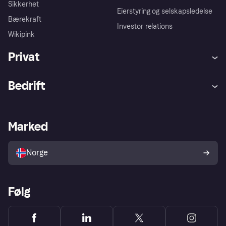
Sikkerhet
Eierstyring og selskapsledelse
Bærekraft
Investor relations
Wikipink
Privat
Hjelp
Kjøperbeskyttelse
Bedrift
Logg inn
Klager
Butikksupport
Developers portal
Klarna-appen
Kredittavtale
Merchant portal
Driftsstatus
Marked
Utforsk butikker
Personverninnstillinger
Selg med Klarna
Plattformer og partnere
Norge
Følg