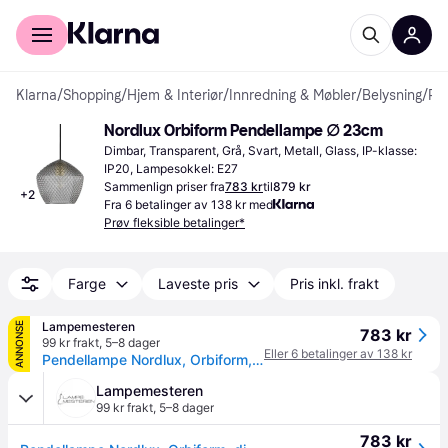
For kunder
For bedrifter
Klarna
/
Shopping
/
Hjem & Interiør
/
Innredning & Møbler
/
Belysning
/
Pendellamper
Nordlux Orbiform Pendellampe ∅ 23cm
Dimbar, Transparent, Grå, Svart, Metall, Glass, IP-klasse: 
IP20, Lampesokkel: E27
Sammenlign priser fra
783 kr
til
879 kr
+
2
Fra 6 betalinger av 138 kr med
Prøv fleksible betalinger*
Farge
Laveste pris
Pris inkl. frakt
Lampemesteren
ANNONSE
783 kr
99 kr frakt
,
5–8 dager
Eller 6 betalinger av 138 kr
Pendellampe Nordlux, Orbiform, dimmbar, Grå, Stue, Glass, Moderne
Lampemesteren
99 kr frakt
,
5–8 dager
783 kr