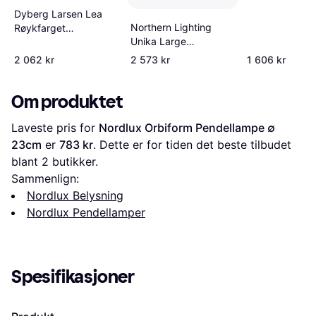
Dyberg Larsen Lea
Northern Lighting
Røykfarget
Unika Large
Pendellampe
Pendellampe ∅ 14cm
2 062 kr
2 573 kr
1 606 kr
Om produktet
Laveste pris for 
Nordlux Orbiform Pendellampe ∅ 
23cm
 er 
783 kr
. Dette er for tiden det beste tilbudet 
blant 
2
 butikker.
Sammenlign:
Nordlux Belysning
Nordlux Pendellamper
Spesifikasjoner