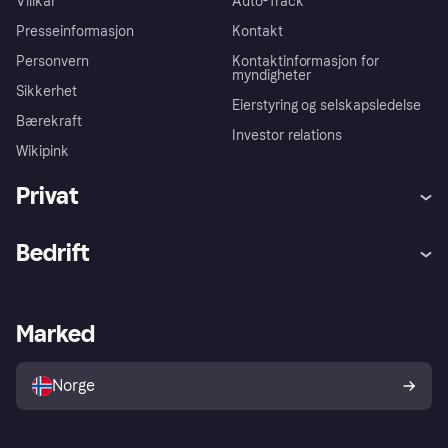
Villkår
Auto-Track
Presseinformasjon
Kontakt
Personvern
Kontaktinformasjon for
myndigheter
Sikkerhet
Eierstyring og selskapsledelse
Bærekraft
Investor relations
Wikipink
Privat
Hjelp
Kjøperbeskyttelse
Bedrift
Logg inn
Klager
Butikksupport
Developers portal
Klarna-appen
Kredittavtale
Merchant portal
Driftsstatus
Marked
Utforsk butikker
Personverninnstillinger
Selg med Klarna
Plattformer og partnere
Norge