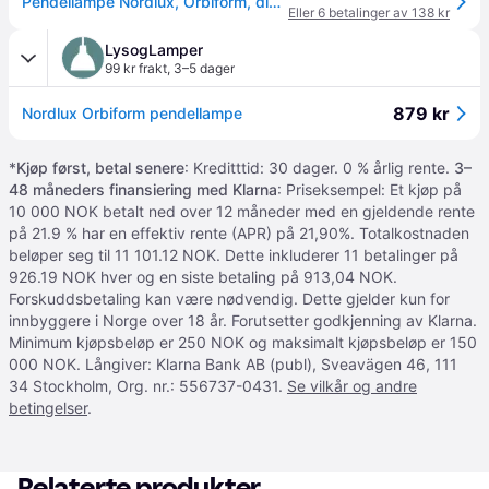
Pendellampe Nordlux, Orbiform, dimmbar, Grå, Stue, Glass, Moderne
Eller 6 betalinger av 138 kr
LysogLamper
99 kr frakt
,
3–5 dager
879 kr
Nordlux Orbiform pendellampe
*
Kjøp først, betal senere
: Kreditttid: 30 dager. 0 % årlig rente.
3–
48 måneders finansiering med Klarna
: Priseksempel: Et kjøp på
10 000 NOK betalt ned over 12 måneder med en gjeldende rente
på 21.9 % har en effektiv rente (APR) på 21,90%. Totalkostnaden
beløper seg til 11 101.12 NOK. Dette inkluderer 11 betalinger på
926.19 NOK hver og en siste betaling på 913,04 NOK.
Forskuddsbetaling kan være nødvendig. Dette gjelder kun for
innbyggere i Norge over 18 år. Forutsetter godkjenning av Klarna.
Minimum kjøpsbeløp er 250 NOK og maksimalt kjøpsbeløp er 150
000 NOK. Långiver: Klarna Bank AB (publ), Sveavägen 46, 111
34 Stockholm, Org. nr.: 556737-0431.
Se vilkår og andre
betingelser
.
Relaterte produkter