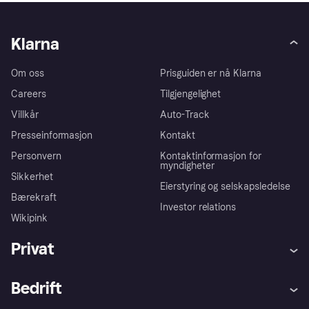
Klarna
Om oss
Prisguiden er nå Klarna
Careers
Tilgjengelighet
Villkår
Auto-Track
Presseinformasjon
Kontakt
Personvern
Kontaktinformasjon for
myndigheter
Sikkerhet
Eierstyring og selskapsledelse
Bærekraft
Investor relations
Wikipink
Privat
Hjelp
Kjøperbeskyttelse
Bedrift
Logg inn
Klager