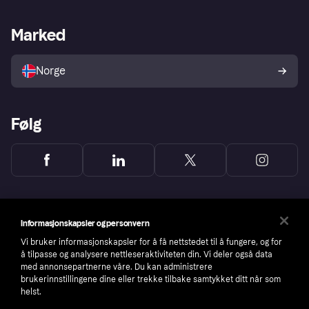
Butikksupport
Developers portal
Klarna-appen
Kredittavtale
Merchant portal
Driftsstatus
Marked
Utforsk butikker
Personverninnstillinger
Selg med Klarna
Plattformer og partnere
Norge
Følg
Informasjonskapsler og personvern
Vi bruker informasjonskapsler for å få nettstedet til å fungere, og for
å tilpasse og analysere nettleseraktiviteten din. Vi deler også data
med annonsepartnerne våre. Du kan administrere
brukerinnstillingene dine eller trekke tilbake samtykket ditt når som
helst.