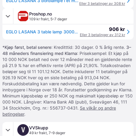
EGLO LASANA 3 bordlampe i et moderne sort og hvitt design
Eller 3 betalinger av 308 kr
Proshop.no
109 kr frakt
,
5–7 dager
906 kr
EGLO LASANA 3 table lamp 3000K black
Eller 3 betalinger av 312 kr
*
Kjøp først, betal senere
: Kreditttid: 30 dager. 0 % årlig rente.
3–
48 måneders finansiering med Klarna
: Priseksempel: Et kjøp på
10 000 NOK betalt ned over 12 måneder med en gjeldende rente
på 21.9 % har en effektiv rente (APR) på 21,90%. Totalkostnaden
beløper seg til 11 101.12 NOK. Dette inkluderer 11 betalinger på
926.19 NOK hver og en siste betaling på 913,04 NOK.
Forskuddsbetaling kan være nødvendig. Dette gjelder kun for
innbyggere i Norge over 18 år. Forutsetter godkjenning av Klarna.
Minimum kjøpsbeløp er 250 NOK og maksimalt kjøpsbeløp er 150
000 NOK. Långiver: Klarna Bank AB (publ), Sveavägen 46, 111
34 Stockholm, Org. nr.: 556737-0431.
Se vilkår og andre
betingelser
.
VVSkupp
V
49 kr frakt
,
7–9 dager