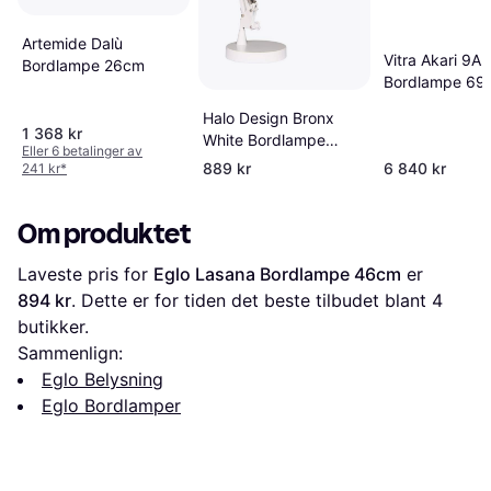
Artemide Dalù
Vitra Akari 9A
Bordlampe 26cm
Bordlampe 69
Halo Design Bronx
1 368 kr
White Bordlampe
Eller 6 betalinger av
55cm
889 kr
6 840 kr
241 kr
*
Om produktet
Laveste pris for 
Eglo Lasana Bordlampe 46cm
 er 
894 kr
. Dette er for tiden det beste tilbudet blant 
4
butikker.
Sammenlign:
Eglo Belysning
Eglo Bordlamper