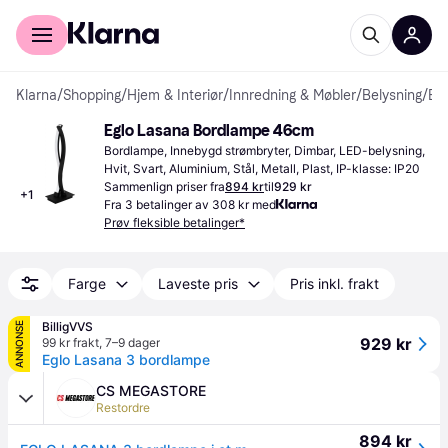
For kunder
For bedrifter
Klarna
/
Shopping
/
Hjem & Interiør
/
Innredning & Møbler
/
Belysning
/
Bordlamper
Eglo Lasana Bordlampe 46cm
Bordlampe, Innebygd strømbryter, Dimbar, LED-belysning, 
Hvit, Svart, Aluminium, Stål, Metall, Plast, IP-klasse: IP20
Sammenlign priser fra
894 kr
til
929 kr
+
1
Fra 3 betalinger av 308 kr med
Prøv fleksible betalinger*
Farge
Laveste pris
Pris inkl. frakt
BilligVVS
ANNONSE
929 kr
99 kr frakt
,
7–9 dager
Eglo Lasana 3 bordlampe
CS MEGASTORE
Restordre
894 kr