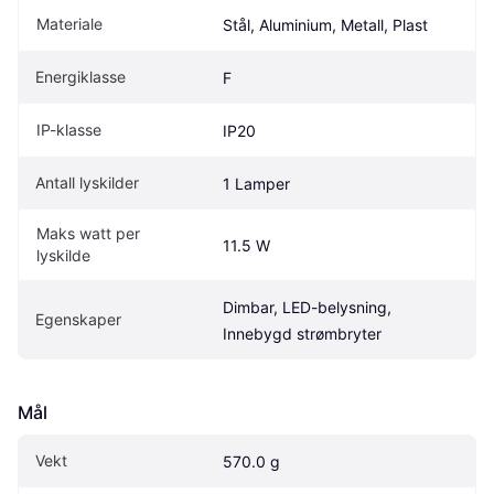
Materiale
Stål, Aluminium, Metall, Plast
Energiklasse
F
IP-klasse
IP20
Antall lyskilder
1 Lamper
Maks watt per 
11.5 W
lyskilde
Dimbar, LED-belysning, 
Egenskaper
Innebygd strømbryter
Mål
Vekt
570.0 g