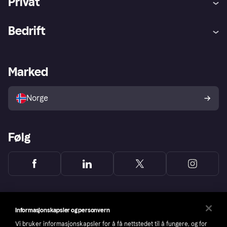
Privat
Hjelp
Kjøperbeskyttelse
Bedrift
Logg inn
Klager
Butikksupport
Developers portal
Klarna-appen
Kredittavtale
Merchant portal
Driftsstatus
Marked
Utforsk butikker
Personverninnstillinger
Selg med Klarna
Plattformer og partnere
Norge
Følg
Informasjonskapsler og personvern
Vi bruker informasjonskapsler for å få nettstedet til å fungere, og for