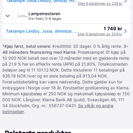
Taklampe Josia Lindby, dimbar, Hvit / opal, Gangområde, Tekstil / stoff / silke, Moderne
Eller 6 betalinger av 238 kr
Lampemesteren
9 kr frakt
,
5–8 dager
1 749 kr
Taklampe Lindby, Josia, dimmbar, Hvit, Entré, Stoff / Tekstil, Moderne
Eller 6 betalinger av 309 kr
*
Kjøp først, betal senere
: Kreditttid: 30 dager. 0 % årlig rente.
3–
48 måneders finansiering med Klarna
: Priseksempel: Et kjøp på
10 000 NOK betalt ned over 12 måneder med en gjeldende rente
på 21.9 % har en effektiv rente (APR) på 21,90%. Totalkostnaden
beløper seg til 11 101.12 NOK. Dette inkluderer 11 betalinger på
926.19 NOK hver og en siste betaling på 913,04 NOK.
Forskuddsbetaling kan være nødvendig. Dette gjelder kun for
innbyggere i Norge over 18 år. Forutsetter godkjenning av Klarna.
Minimum kjøpsbeløp er 250 NOK og maksimalt kjøpsbeløp er 150
000 NOK. Långiver: Klarna Bank AB (publ), Sveavägen 46, 111
34 Stockholm, Org. nr.: 556737-0431.
Se vilkår og andre
betingelser
.