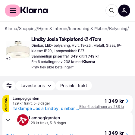
For kunder
For bedrifter
Klarna
/
Shopping
/
Hjem & Interiør
/
Innredning & Møbler
/
Belysning
/
Takplafonder
Lindby Josia Takplafond ∅ 47cm
Dimbar, LED-belysning, Hvit, Tekstil, Metall, Glass, IP-
klasse: IP20, Lampesokkel: E27
Sammenlign priser fra
1 349 kr
til
1 749 kr
+
2
Fra 6 betalinger av 238 kr med
Prøv fleksible betalinger*
Laveste pris
Pris inkl. frakt
Lampegiganten
ANNONSE
1 349 kr
129 kr frakt
,
5–8 dager
Eller 6 betalinger av 238 kr
Taklampe Josia Lindby, dimbar, Hvit / opal, Gangområde, Tekstil / stoff / silke, Moderne
Lampegiganten
129 kr frakt
,
5–8 dager
1 349 kr