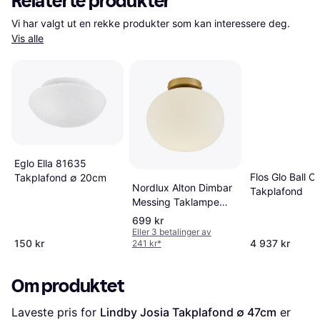
Relaterte produkter
Vi har valgt ut en rekke produkter som kan interessere deg. 
Vis alle
Eglo Ella 81635
Flos Glo Ball C
Takplafond ∅ 20cm
Nordlux Alton Dimbar
Takplafond
Messing Taklampe
Takplafond ∅ 27.5cm
699 kr
Eller 3 betalinger av
150 kr
4 937 kr
241 kr
*
Om produktet
Laveste pris for 
Lindby Josia Takplafond ∅ 47cm
 er 