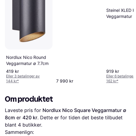
45cm
Steinel XLED 
Veggarmatur
Nordlux Nico Round
Veggarmatur ∅ 7.7cm
419 kr
919 kr
Eller 3 betalinger av
Eller 6 betalinger
7 990 kr
144 kr
*
162 kr
*
Om produktet
Laveste pris for 
Nordlux Nico Square Veggarmatur ∅ 
8cm
 er 
420 kr
. Dette er for tiden det beste tilbudet 
blant 
4
 butikker.
Sammenlign: