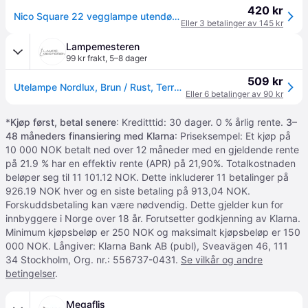
420 kr
Nico Square 22 vegglampe utendørs opp/ned IP54 - Rust
Eller 3 betalinger av 145 kr
Lampemesteren
99 kr frakt
,
5–8 dager
509 kr
Utelampe Nordlux, Brun / Rust, Terrasse, Aluminium
Eller 6 betalinger av 90 kr
*
Kjøp først, betal senere
: Kreditttid: 30 dager. 0 % årlig rente.
3–
48 måneders finansiering med Klarna
: Priseksempel: Et kjøp på
10 000 NOK betalt ned over 12 måneder med en gjeldende rente
på 21.9 % har en effektiv rente (APR) på 21,90%. Totalkostnaden
beløper seg til 11 101.12 NOK. Dette inkluderer 11 betalinger på
926.19 NOK hver og en siste betaling på 913,04 NOK.
Forskuddsbetaling kan være nødvendig. Dette gjelder kun for
innbyggere i Norge over 18 år. Forutsetter godkjenning av Klarna.
Minimum kjøpsbeløp er 250 NOK og maksimalt kjøpsbeløp er 150
000 NOK. Långiver: Klarna Bank AB (publ), Sveavägen 46, 111
34 Stockholm, Org. nr.: 556737-0431.
Se vilkår og andre
betingelser
.
Megaflis