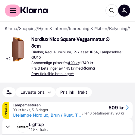
For kunder
For bedrifter
Klarna
/
Shopping
/
Hjem & Interiør
/
Innredning & Møbler
/
Belysning
/
Veggarmaturer
Nordlux Nico Square Veggarmatur ∅ 
8cm
Dimbar, Rød, Aluminium, IP-klasse: IP54, Lampesokkel: 
GU10
+
2
Sammenlign priser fra
420 kr
til
749 kr
Fra 3 betalinger av 145 kr med
Prøv fleksible betalinger*
Laveste pris
Pris inkl. frakt
Lampemesteren
ANNONSE
509 kr
99 kr frakt
,
5–8 dager
Eller 6 betalinger av 90 kr
Utelampe Nordlux, Brun / Rust, Terrasse, Aluminium
Lightup
119 kr frakt