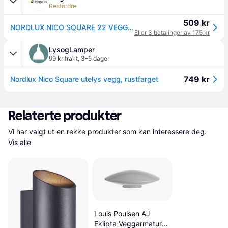
Restordre
509 kr
NORDLUX NICO SQUARE 22 VEGGLAMPE GU10 RUST
Eller 3 betalinger av 175 kr
LysogLamper
99 kr frakt
,
3–5 dager
749 kr
Nordlux Nico Square utelys vegg, rustfarget
Relaterte produkter
Vi har valgt ut en rekke produkter som kan interessere deg. 
Vis alle
Louis Poulsen AJ
Eklipta Veggarmatur ∅