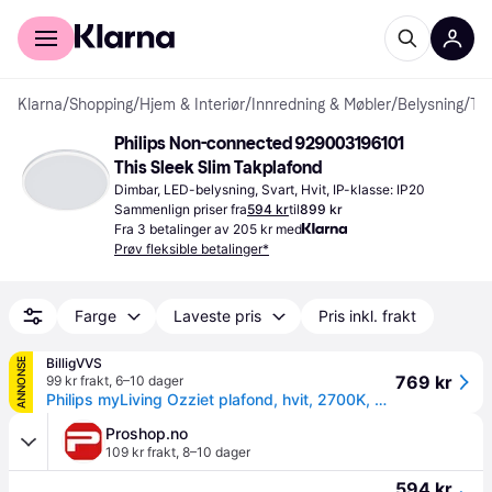
For kunder
For bedrifter
Klarna
/
Shopping
/
Hjem & Interiør
/
Innredning & Møbler
/
Belysning
/
Takplafonder
Philips Non-connected 929003196101 
This Sleek Slim Takplafond
Dimbar, LED-belysning, Svart, Hvit, IP-klasse: IP20
Sammenlign priser fra
594 kr
til
899 kr
Fra 3 betalinger av 205 kr med
Prøv fleksible betalinger*
Farge
Laveste pris
Pris inkl. frakt
BilligVVS
ANNONSE
769 kr
99 kr frakt
,
6–10 dager
Philips myLiving Ozziet plafond, hvit, 2700K, Ø32,5 cm
Proshop.no
109 kr frakt
,
8–10 dager
594 kr