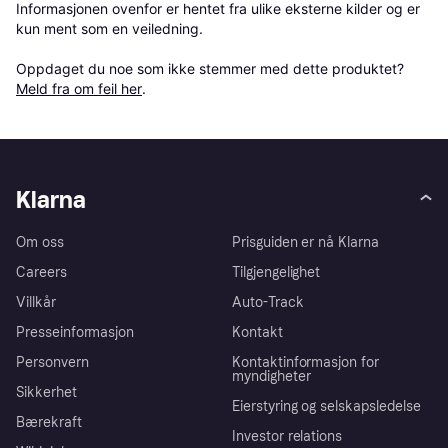
Informasjonen ovenfor er hentet fra ulike eksterne kilder og er 
kun ment som en veiledning.

Oppdaget du noe som ikke stemmer med dette produktet? 
Meld fra om feil her
.
Klarna
Om oss
Prisguiden er nå Klarna
Careers
Tilgjengelighet
Villkår
Auto-Track
Presseinformasjon
Kontakt
Personvern
Kontaktinformasjon for
myndigheter
Sikkerhet
Eierstyring og selskapsledelse
Bærekraft
Investor relations