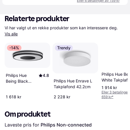
Eller 6 betalinger av 159 kr
Relaterte produkter
Vi har valgt ut en rekke produkter som kan interessere deg. 
Vis alle
-14%
Trendy
Philips Hue Be
Philips Hue
4.8
White Takplaf
Philips Hue Enrave L
Being Black
34.8cm
Takplafond 42.2cm
Takplafond ∅
1 914 kr
Eller 3 betalinger
34.8cm
1 618 kr
2 228 kr
659 kr
*
Om produktet
Laveste pris for 
Philips Non-connected 