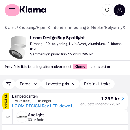
For kunder
For bedrifter
Klarna
/
Shopping
/
Hjem & Interiør
/
Innredning & Møbler
/
Belysning
/
Spotlights
Loom Design Ray Spotlight
Dimbar, LED-belysning, Hvit, Svart, Aluminium, IP-klasse: 
IP20
Sammenlign priser fra
945 kr
til
1 299 kr
Prøv fleksible betalingsalternativer med
Lær hvordan
Farge
Laveste pris
Pris inkl. frakt
Lampegiganten
ANNONSE
1 299 kr
129 kr frakt
,
11–16 dager
Eller 6 betalinger av 229 kr
LOOM DESIGN Ray LED-downlight Ø9,3 cm 13W hvit Ray, dimbar, Hvit / opal, Stue / spisestue, Aluminium, Moderne
Andlight
69 kr frakt