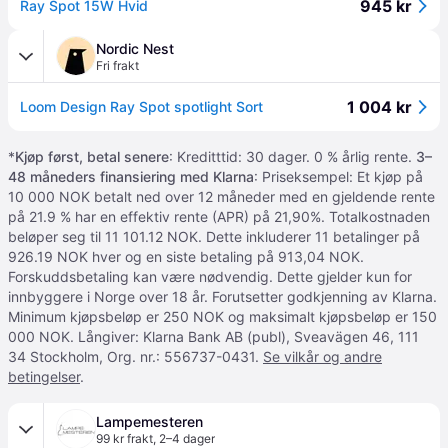
945 kr
Ray Spot 15W Hvid
Nordic Nest
Fri frakt
1 004 kr
Loom Design Ray Spot spotlight Sort
*
Kjøp først, betal senere
: Kreditttid: 30 dager. 0 % årlig rente.
3–
48 måneders finansiering med Klarna
: Priseksempel: Et kjøp på
10 000 NOK betalt ned over 12 måneder med en gjeldende rente
på 21.9 % har en effektiv rente (APR) på 21,90%. Totalkostnaden
beløper seg til 11 101.12 NOK. Dette inkluderer 11 betalinger på
926.19 NOK hver og en siste betaling på 913,04 NOK.
Forskuddsbetaling kan være nødvendig. Dette gjelder kun for
innbyggere i Norge over 18 år. Forutsetter godkjenning av Klarna.
Minimum kjøpsbeløp er 250 NOK og maksimalt kjøpsbeløp er 150
000 NOK. Långiver: Klarna Bank AB (publ), Sveavägen 46, 111
34 Stockholm, Org. nr.: 556737-0431.
Se vilkår og andre
betingelser
.
Lampemesteren
99 kr frakt
,
2–4 dager