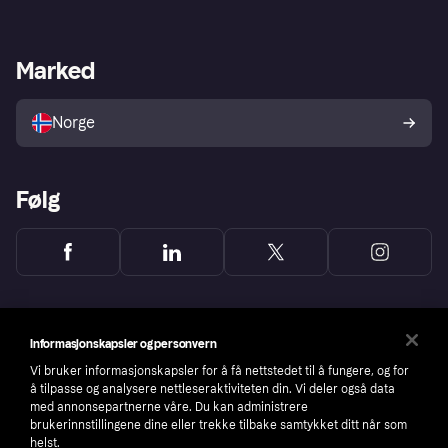
Logg inn
Klager
Butikksupport
Developers portal
Klarna-appen
Kredittavtale
Merchant portal
Driftsstatus
Marked
Utforsk butikker
Personverninnstillinger
Selg med Klarna
Plattformer og partnere
Norge
Følg
Informasjonskapsler og personvern
Vi bruker informasjonskapsler for å få nettstedet til å fungere, og for
å tilpasse og analysere nettleseraktiviteten din. Vi deler også data
med annonsepartnerne våre. Du kan administrere
brukerinnstillingene dine eller trekke tilbake samtykket ditt når som
helst.