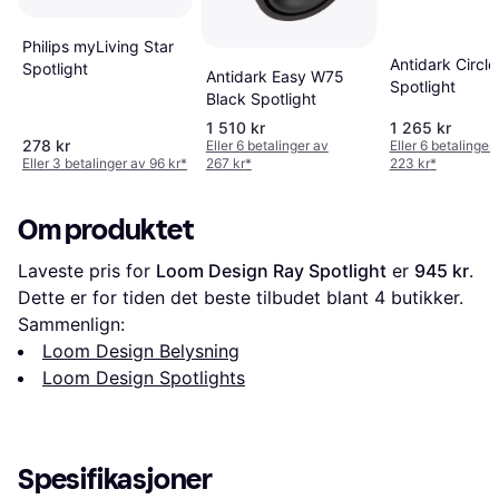
Philips myLiving Star
Antidark Circle
Spotlight
Antidark Easy W75
Spotlight
Black Spotlight
1 510 kr
1 265 kr
278 kr
Eller 6 betalinger av
Eller 6 betalinger
Eller 3 betalinger av 96 kr
*
267 kr
*
223 kr
*
Om produktet
Laveste pris for 
Loom Design Ray Spotlight
 er 
945 kr
. 
Dette er for tiden det beste tilbudet blant 
4
 butikker.
Sammenlign:
Loom Design Belysning
Loom Design Spotlights
Spesifikasjoner