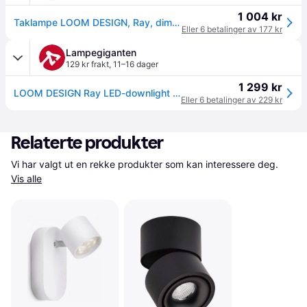
1 004 kr
Taklampe LOOM DESIGN, Ray, dimmbar, Hvit, Stue, Metall, Moderne
Eller 6 betalinger av 177 kr
Lampegiganten
129 kr frakt
,
11–16 dager
1 299 kr
LOOM DESIGN Ray LED-downlight Ø9,3 cm 13W hvit Ray, dimbar, Hvit / opal, Stue / spisestue, Aluminium, Moderne
Eller 6 betalinger av 229 kr
Relaterte produkter
Vi har valgt ut en rekke produkter som kan interessere deg. 
Vis alle