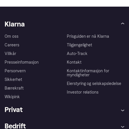
Klarna
Om oss
Prisguiden er nå Klarna
Careers
Tilgjengelighet
Villkår
Auto-Track
Presseinformasjon
Kontakt
Personvern
Kontaktinformasjon for
myndigheter
Sikkerhet
Eierstyring og selskapsledelse
Bærekraft
Investor relations
Wikipink
Privat
Hjelp
Kjøperbeskyttelse
Bedrift