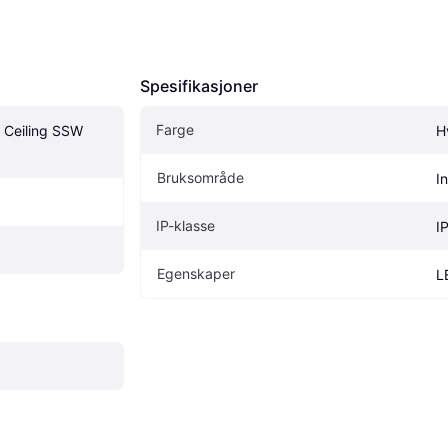
Spesifikasjoner
Farge
 Ceiling SSW 
H
Bruksområde
I
IP-klasse
I
Egenskaper
L