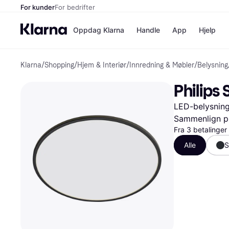
For kunder
For bedrifter
Oppdag Klarna
Handle
App
Hjelp
Klarna
/
Shopping
/
Hjem & Interiør
/
Innredning & Møbler
/
Belysning
Betalingsm
Butikker
Betalingsme
Elkjøp
Philips
Betal nå
Bookin
Betal i 3 dele
Farmasi
LED-belysning,
Betal innen 
kicks.n
Finansiering
Norweg
Sammenlign pr
Vipps
Fra 3 betalinge
Alle
S
Butikkovers