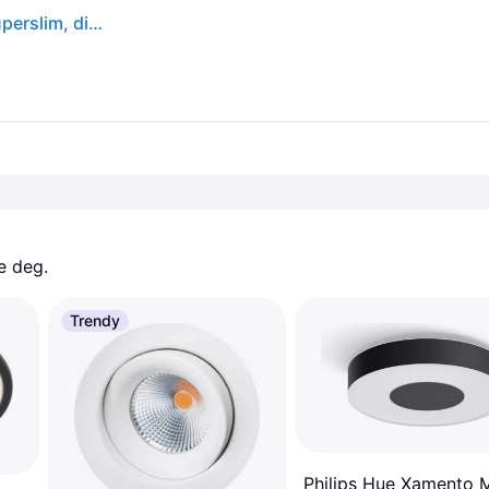
Philips SuperSlim LED IP54 Ø 25 cm 2700 K svart Superslim, dimbar, Sort, Baderom, Metall
e deg. 
Trendy
Philips Hue Xamento 