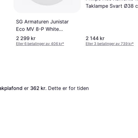
Taklampe Svart Ø38 
Takplafond ∅ 38.1cm
SG Armaturen Junistar
Eco MV 8-P White
Takplafond ∅ 9cm
2 299 kr
2 144 kr
Eller 6 betalinger av 406 kr
*
Eller 3 betalinger av 739 kr
*
akplafond
 er 
362 kr
. Dette er for tiden 