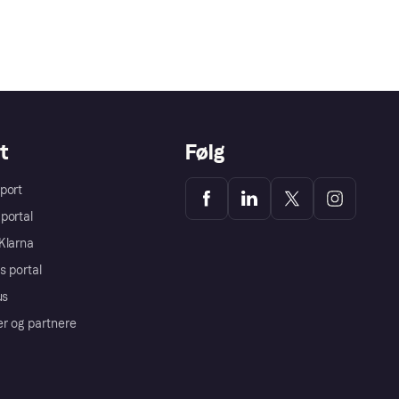
t
Følg
port
portal
Klarna
s portal
us
er og partnere