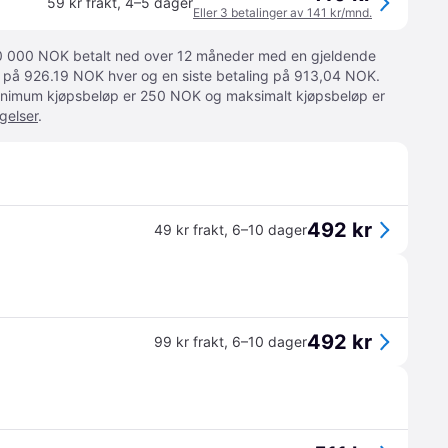
59 kr frakt
,
4–5 dager
Eller 3 betalinger av 141 kr/mnd.
 10 000 NOK betalt ned over 12 måneder med en gjeldende
ger på 926.19 NOK hver og en siste betaling på 913,04 NOK.
 Minimum kjøpsbeløp er 250 NOK og maksimalt kjøpsbeløp er
gelser
.
492 kr
49 kr frakt
,
6–10 dager
492 kr
99 kr frakt
,
6–10 dager