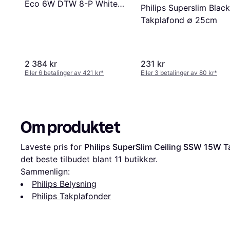
Eco 6W DTW 8-P White
Philips Superslim Black
Takplafond ∅ 9cm
Takplafond ∅ 25cm
2 384 kr
231 kr
Eller 6 betalinger av 421 kr
*
Eller 3 betalinger av 80 kr
*
Om produktet
Laveste pris for 
Philips SuperSlim Ceiling SSW 15W T
det beste tilbudet blant 
11
 butikker.
Sammenlign:
Philips Belysning
Philips Takplafonder