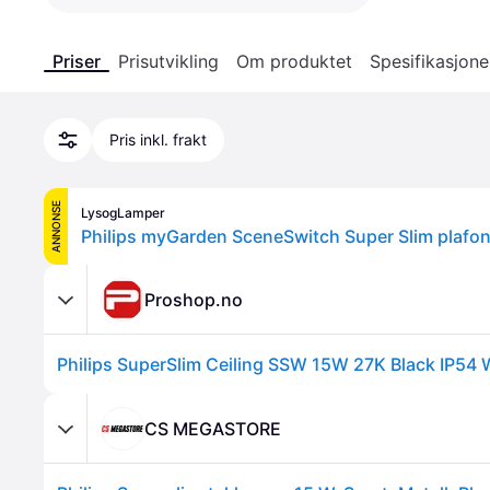
Priser
Prisutvikling
Om produktet
Spesifikasjone
Pris inkl. frakt
ANNONSE
LysogLamper
Proshop.no
Philips SuperSlim Ceiling SSW 15W 27K Black IP54
CS MEGASTORE