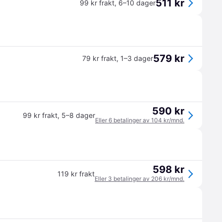
511 kr
99 kr frakt
,
6–10 dager
579 kr
79 kr frakt
,
1–3 dager
590 kr
99 kr frakt
,
5–8 dager
Eller 6 betalinger av 104 kr/mnd.
598 kr
119 kr frakt
Eller 3 betalinger av 206 kr/mnd.