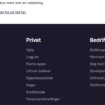
 kun ment som en veiledning.

ld fra om feil her
.
Privat
Bedrif
Hjelp
Butikksup
Logg inn
Merchant 
Klarna-appen
Selg med 
Utforsk butikker
Developer
Kjøperbeskyttelse
Driftsstat
Klager
Plattform
Kredittavtale
Personverninnstillinger