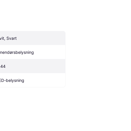
vit, Svart
nnendørsbelysning
P44
ED-belysning