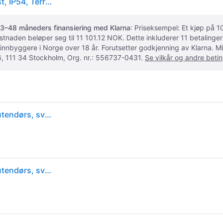
Philips Superslim-taklampe, 15 W, Svart, Metall, Plast, IP54, Terrasse, Hage, II, Tidsriktig
3–48 måneders finansiering med Klarna
: Priseksempel: Et kjøp på
ostnaden beløper seg til 11 101.12 NOK. Dette inkluderer 11 betalin
 innbyggere i Norge over 18 år. Forutsetter godkjenning av Klarna.
, 111 34 Stockholm, Org. nr.: 556737-0431.
Se vilkår og andre betin
Philips myGarden SceneSwitch Super Slim plafond utendørs, svart, 2700K
Philips myGarden SceneSwitch Super Slim plafond utendørs, svart, 2700K