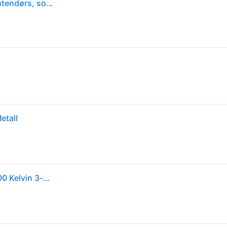
Philips myGarden SceneSwitch Super Slim plafond utendørs, sort, 2700K
etall
Philips superslim utendørs taklampe 25 cm 15W 2700 Kelvin 3-step dim - Svart