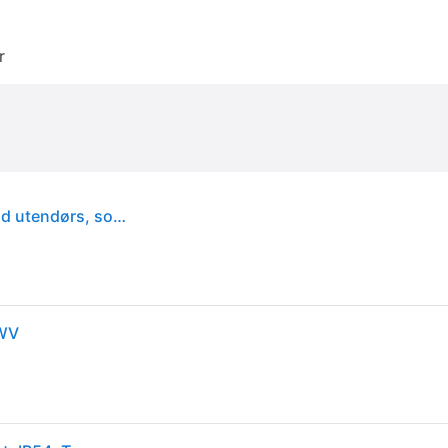
r
Philips myGarden SceneSwitch Super Slim plafond utendørs, sort, 2700K
 WV