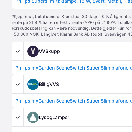
*
Kjøp først, betal senere
: Kreditttid: 30 dager. 0 % årlig rente.
rente på 21.9 % har en effektiv rente (APR) på 21,90%. Totalk
Forskuddsbetaling kan være nødvendig. Dette gjelder kun for
150 000 NOK. Långiver: Klarna Bank AB (publ), Sveavägen 46
V
VVSkupp
BilligVVS
LysogLamper