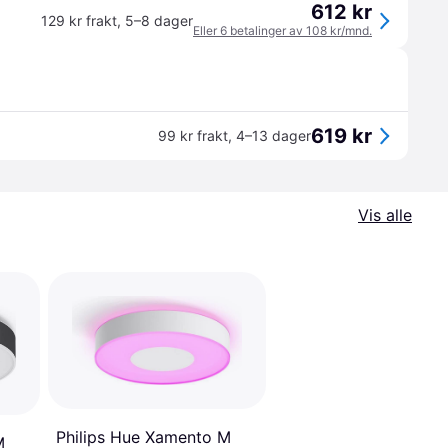
612 kr
129 kr frakt
,
5–8 dager
Eller 6 betalinger av 108 kr/mnd.
619 kr
99 kr frakt
,
4–13 dager
Vis alle
Philips Hue Xamento M
M