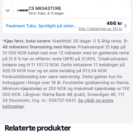
CS MEGASTORE
59 kr frakt
,
4–5 dager
466 kr
Paulmann Tubo, Spotlight på skinne, 4,5 W, 3000 K, 160 lm, Svart
Eller 3 betalinger av 161 kr
*
Kjøp først, betal senere
: Kreditttid: 30 dager. 0 % årlig rente.
3–
48 måneders finansiering med Klarna
: Priseksempel: Et kjøp på
10 000 NOK betalt ned over 12 måneder med en gjeldende rente
på 21.9 % har en effektiv rente (APR) på 21,90%. Totalkostnaden
beløper seg til 11 101.12 NOK. Dette inkluderer 11 betalinger på
926.19 NOK hver og en siste betaling på 913,04 NOK.
Forskuddsbetaling kan være nødvendig. Dette gjelder kun for
innbyggere i Norge over 18 år. Forutsetter godkjenning av Klarna.
Minimum kjøpsbeløp er 250 NOK og maksimalt kjøpsbeløp er 150
000 NOK. Långiver: Klarna Bank AB (publ), Sveavägen 46, 111
34 Stockholm, Org. nr.: 556737-0431.
Se vilkår og andre
betingelser
.
Relaterte produkter