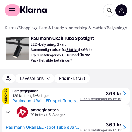
For kunder
For bedrifter
Klarna
/
Shopping
/
Hjem & Interiør
/
Innredning & Møbler
/
Belysning
/
Spotlights
Paulmann URail Tubo Spotlight
LED-belysning, Svart
Sammenlign priser fra
369 kr
til
466 kr
Fra 6 betalinger av 65 kr med
Prøv fleksible betalinger*
Laveste pris
Pris inkl. frakt
Lampegiganten
ANNONSE
369 kr
129 kr frakt
,
5–8 dager
Eller 6 betalinger av 65 kr
Paulmann URail LED-spot Tubo svart 3.000 K Spot, Sort, Stue / spisestue, Metall, Moderne
Lampegiganten
129 kr frakt
,
5–8 dager
369 kr
Paulmann URail LED-spot Tubo svart 3.000 K Spot, Sort, Stue / spisestue, Metall, Moderne
Eller 6 betalinger av 65 kr