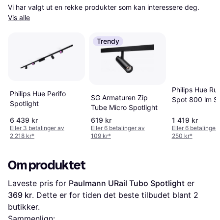
Vi har valgt ut en rekke produkter som kan interessere deg. 
Vis alle
Trendy
Philips Hue Ru
Philips Hue Perifo
SG Armaturen Zip
Spot 800 lm S
Spotlight
Tube Micro Spotlight
Spotlight
6 439 kr
619 kr
1 419 kr
Eller 3 betalinger av
Eller 6 betalinger av
Eller 6 betalinger
2 218 kr
*
109 kr
*
250 kr
*
Om produktet
Laveste pris for 
Paulmann URail Tubo Spotlight
 er 
369 kr
. Dette er for tiden det beste tilbudet blant 
2
butikker.
Sammenlign: