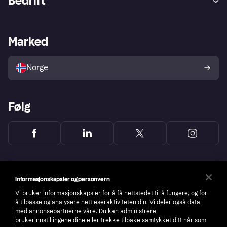
Bedrift
Logg inn
Klager
Butikksupport
Developers portal
Klarna-appen
Kredittavtale
Merchant portal
Driftsstatus
Marked
Utforsk butikker
Personverninnstillinger
Selg med Klarna
Plattformer og partnere
Norge
Følg
Informasjonskapsler og personvern
Vi bruker informasjonskapsler for å få nettstedet til å fungere, og for
å tilpasse og analysere nettleseraktiviteten din. Vi deler også data
med annonsepartnerne våre. Du kan administrere
brukerinnstillingene dine eller trekke tilbake samtykket ditt når som