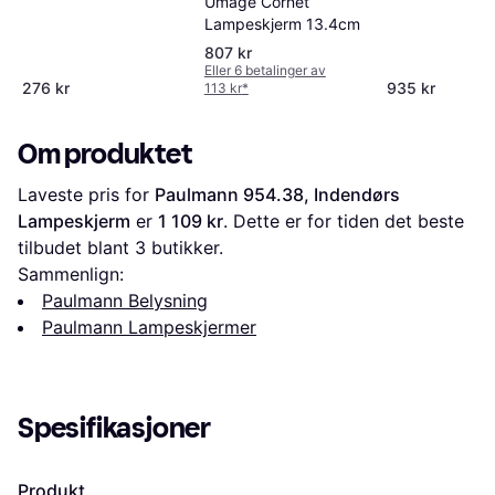
Umage Cornet
Lampeskjerm 13.4cm
807 kr
Eller 6 betalinger av
276 kr
935 kr
113 kr
*
Om produktet
Laveste pris for 
Paulmann 954.38, Indendørs 
Lampeskjerm
 er 
1 109 kr
. Dette er for tiden det beste 
tilbudet blant 
3
 butikker.
Sammenlign:
Paulmann Belysning
Paulmann Lampeskjermer
Spesifikasjoner
Produkt