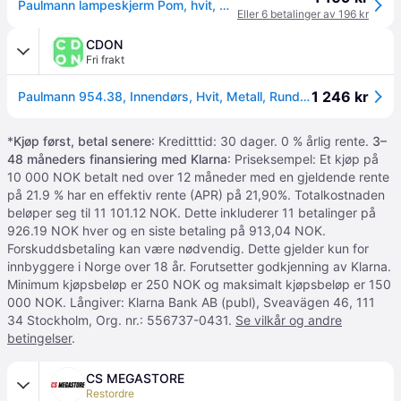
Paulmann lampeskjerm Pom, hvit, Ø 35 cm, metall Pom, Hvit / opal, Stue / spisestue, Metall, Moderne
Eller 6 betalinger av 196 kr
CDON
Fri frakt
1 246 kr
Paulmann 954.38, Innendørs, Hvit, Metall, Rund, Monokromatisk, Taklampe
*
Kjøp først, betal senere
: Kreditttid: 30 dager. 0 % årlig rente.
3–
48 måneders finansiering med Klarna
: Priseksempel: Et kjøp på
10 000 NOK betalt ned over 12 måneder med en gjeldende rente
på 21.9 % har en effektiv rente (APR) på 21,90%. Totalkostnaden
beløper seg til 11 101.12 NOK. Dette inkluderer 11 betalinger på
926.19 NOK hver og en siste betaling på 913,04 NOK.
Forskuddsbetaling kan være nødvendig. Dette gjelder kun for
innbyggere i Norge over 18 år. Forutsetter godkjenning av Klarna.
Minimum kjøpsbeløp er 250 NOK og maksimalt kjøpsbeløp er 150
000 NOK. Långiver: Klarna Bank AB (publ), Sveavägen 46, 111
34 Stockholm, Org. nr.: 556737-0431.
Se vilkår og andre
betingelser
.
CS MEGASTORE
Restordre