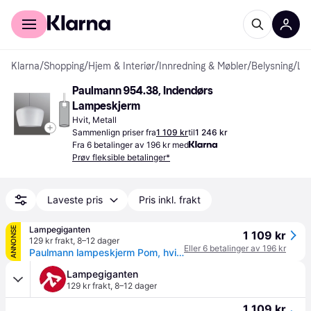
For kunder
For bedrifter
Klarna
/
Shopping
/
Hjem & Interiør
/
Innredning & Møbler
/
Belysning
/
Lampeskjermer
Paulmann 954.38, Indendørs 
Lampeskjerm
Hvit, Metall
Sammenlign priser fra
1 109 kr
til
1 246 kr
Fra 6 betalinger av 196 kr med
Prøv fleksible betalinger*
Laveste pris
Pris inkl. frakt
Lampegiganten
ANNONSE
1 109 kr
129 kr frakt
,
8–12 dager
Eller 6 betalinger av 196 kr
Paulmann lampeskjerm Pom, hvit, Ø 35 cm, metall Pom, Hvit / opal, Stue / spisestue, Metall, Moderne
Lampegiganten
129 kr frakt
,
8–12 dager
1 109 kr