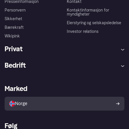
Presseinformasjon
Kontakt
Personvern
Kontaktinformasjon for
myndigheter
Sikkerhet
Eierstyring og selskapsledelse
Bærekraft
Investor relations
Wikipink
Privat
Hjelp
Kjøperbeskyttelse
Bedrift
Logg inn
Klager
Butikksupport
Developers portal
Klarna-appen
Kredittavtale
Merchant portal
Driftsstatus
Marked
Utforsk butikker
Personverninnstillinger
Selg med Klarna
Plattformer og partnere
Norge
Følg