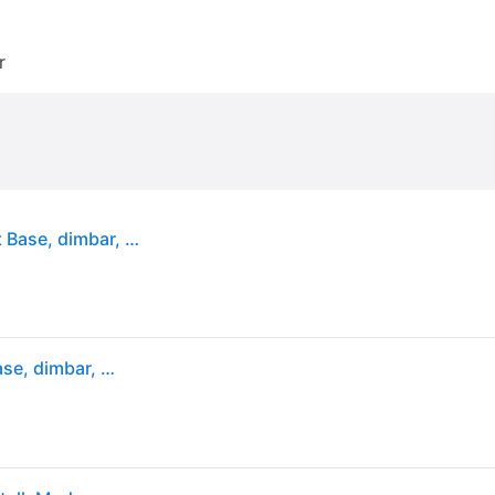
r
Paulmann Base innfelt spot i sett med 10 stk. hvit Base, dimbar, Hvit / opal, Stue / spisestue, Metall, Moderne, Runde downlights
Paulmann Base innfelt spot i sett med 10 stk. hvit Base, dimbar, Hvit / opal, Stue / spisestue, Metall, Moderne, Runde downlights