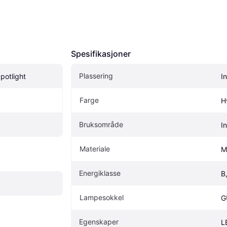
Spesifikasjoner
Plassering
potlight
I
Farge
H
Bruksområde
I
Materiale
M
Energiklasse
B
Lampesokkel
G
Egenskaper
L