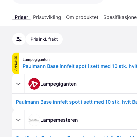
Priser
Prisutvikling
Om produktet
Spesifikasjone
Pris inkl. frakt
ANNONSE
Lampegiganten
Lampegiganten
Lampemesteren