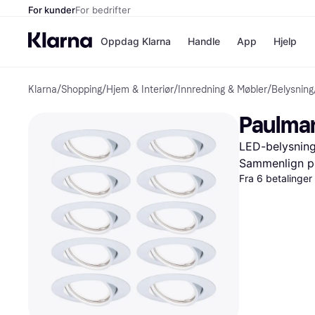
For kunder
For bedrifter
Oppdag Klarna
Handle
App
Hjelp
Klarna
/
Shopping
/
Hjem & Interiør
/
Innredning & Møbler
/
Belysning
Betalingsm
Butikker
Betalingsme
Elkjøp
Paulman
Betal nå
Bookin
Betal i 3 dele
Farmasi
LED-belysning
Betal innen 
kicks.n
Finansiering
Norweg
Sammenlign pr
Vipps
Fra 6 betalinge
Butikkovers