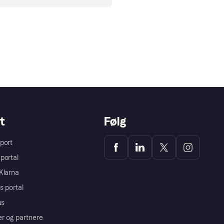
t
Følg
port
portal
Klarna
s portal
us
er og partnere