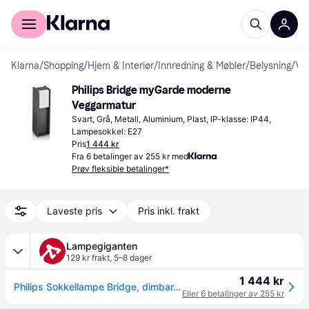
For kunder
For bedrifter
Klarna
/
Shopping
/
Hjem & Interiør
/
Innredning & Møbler
/
Belysning
/
Veggarmaturer
Philips Bridge myGarde moderne 
Veggarmatur
Svart, Grå, Metall, Aluminium, Plast, IP-klasse: IP44, 
Lampesokkel: E27
Pris
1 444 kr
Fra 6 betalinger av 255 kr med
Prøv fleksible betalinger*
Laveste pris
Pris inkl. frakt
Lampegiganten
129 kr frakt
,
5–8 dager
1 444 kr
Philips Sokkellampe Bridge, dimbar, Sort, Aluminium, Moderne
Eller 6 betalinger av 255 kr