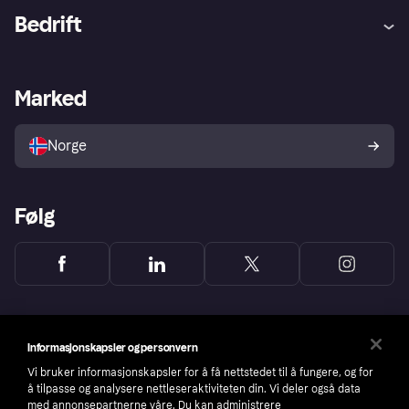
Hjelp
Kjøperbeskyttelse
Bedrift
Logg inn
Klager
Butikksupport
Developers portal
Klarna-appen
Kredittavtale
Merchant portal
Driftsstatus
Marked
Utforsk butikker
Personverninnstillinger
Selg med Klarna
Plattformer og partnere
Norge
Følg
Informasjonskapsler og personvern
Vi bruker informasjonskapsler for å få nettstedet til å fungere, og for
å tilpasse og analysere nettleseraktiviteten din. Vi deler også data
med annonsepartnerne våre. Du kan administrere