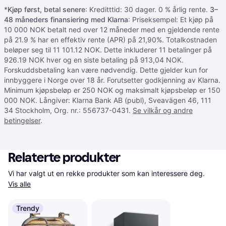
*
Kjøp først, betal senere
: Kreditttid: 30 dager. 0 % årlig rente.
3–
48 måneders finansiering med Klarna
: Priseksempel: Et kjøp på
10 000 NOK betalt ned over 12 måneder med en gjeldende rente
på 21.9 % har en effektiv rente (APR) på 21,90%. Totalkostnaden
beløper seg til 11 101.12 NOK. Dette inkluderer 11 betalinger på
926.19 NOK hver og en siste betaling på 913,04 NOK.
Forskuddsbetaling kan være nødvendig. Dette gjelder kun for
innbyggere i Norge over 18 år. Forutsetter godkjenning av Klarna.
Minimum kjøpsbeløp er 250 NOK og maksimalt kjøpsbeløp er 150
000 NOK. Långiver: Klarna Bank AB (publ), Sveavägen 46, 111
34 Stockholm, Org. nr.: 556737-0431.
Se vilkår og andre
betingelser
.
Relaterte produkter
Vi har valgt ut en rekke produkter som kan interessere deg. 
Vis alle
Trendy