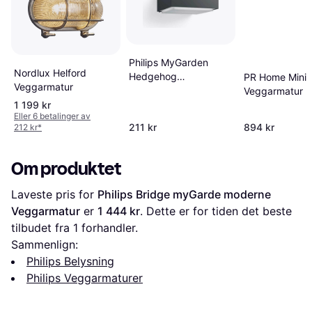
Philips MyGarden
Nordlux Helford
Hedgehog
PR Home Mini 
Veggarmatur
Veggarmatur
Veggarmatur
1 199 kr
Eller 6 betalinger av
211 kr
894 kr
212 kr
*
Om produktet
Laveste pris for 
Philips Bridge myGarde moderne 
Veggarmatur
 er 
1 444 kr
. Dette er for tiden det beste 
tilbudet fra 1 forhandler.
Sammenlign:
Philips Belysning
Philips Veggarmaturer