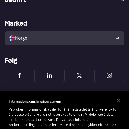
Logg inn
Klager
Butikksupport
Developers portal
Klarna-appen
Kredittavtale
Merchant portal
Driftsstatus
Marked
Utforsk butikker
Personverninnstillinger
Selg med Klarna
Plattformer og partnere
Norge
Følg
Informasjonskapsler og personvern
Vi bruker informasjonskapsler for å få nettstedet til å fungere, og for
å tilpasse og analysere nettleseraktiviteten din. Vi deler også data
med annonsepartnerne våre. Du kan administrere
brukerinnstillingene dine eller trekke tilbake samtykket ditt når som