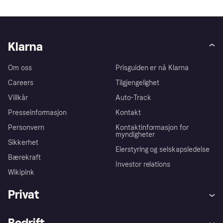
Klarna
Om oss
Prisguiden er nå Klarna
Careers
Tilgjengelighet
Villkår
Auto-Track
Presseinformasjon
Kontakt
Personvern
Kontaktinformasjon for
myndigheter
Sikkerhet
Eierstyring og selskapsledelse
Bærekraft
Investor relations
Wikipink
Privat
Hjelp
Kjøperbeskyttelse
Bedrift