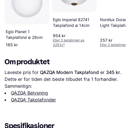
Eglo Imperial 82741
Nordlux Dorad
Takplafond ∅ 14cm
Light Takplafo
Eglo Planet 1
954 kr
Takplafond ∅ 29cm
257 kr
Eller 3 betalinger av
165 kr
329 kr
*
Eller 3 betalinger
Om produktet
Laveste pris for 
QAZQA Modern Takplafond
 er 
345 kr
. 
Dette er for tiden det beste tilbudet fra 1 forhandler.
Sammenlign:
QAZQA Belysning
QAZQA Takplafonder
Spesifikasjoner