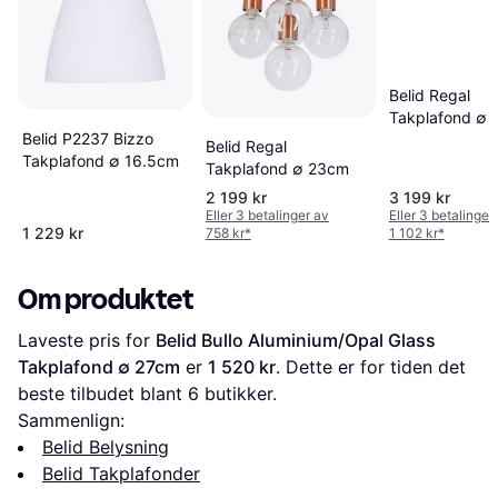
Belid Regal
Takplafond ∅
Belid P2237 Bizzo
Belid Regal
Takplafond ∅ 16.5cm
Takplafond ∅ 23cm
2 199 kr
3 199 kr
Eller 3 betalinger av
Eller 3 betalinger
1 229 kr
758 kr
*
1 102 kr
*
Om produktet
Laveste pris for 
Belid Bullo Aluminium/Opal Glass 
Takplafond ∅ 27cm
 er 
1 520 kr
. Dette er for tiden det 
beste tilbudet blant 
6
 butikker.
Sammenlign:
Belid Belysning
Belid Takplafonder