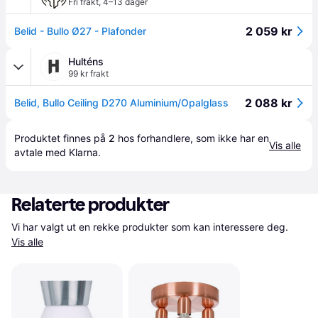
Fri frakt
,
4–13 dager
2 059 kr
Belid - Bullo Ø27 - Plafonder
Hulténs
99 kr frakt
2 088 kr
Belid, Bullo Ceiling D270 Aluminium/Opalglass
Produktet finnes på 
2
 hos 
forhandlere
, som ikke har en 
Vis alle
avtale med Klarna.
Relaterte produkter
Vi har valgt ut en rekke produkter som kan interessere deg. 
Vis alle