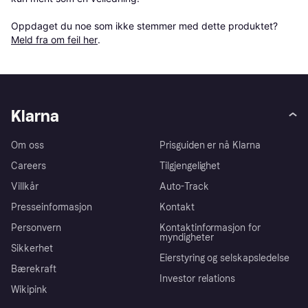
Oppdaget du noe som ikke stemmer med dette produktet? 
Meld fra om feil her
.
Klarna
Om oss
Prisguiden er nå Klarna
Careers
Tilgjengelighet
Villkår
Auto-Track
Presseinformasjon
Kontakt
Personvern
Kontaktinformasjon for
myndigheter
Sikkerhet
Eierstyring og selskapsledelse
Bærekraft
Investor relations
Wikipink