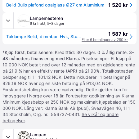
1 520 kr
Belid Bullo plafond opalglass Ø27 cm Aluminium
Lampemesteren
9 kr frakt
,
5–8 dager
1 587 kr
Taklampe Belid, dimmbar, Hvit, Stue, Glass
Eller 6 betalinger av 280 kr
*
Kjøp først, betal senere
: Kreditttid: 30 dager. 0 % årlig rente.
3–
48 måneders finansiering med Klarna
: Priseksempel: Et kjøp på
10 000 NOK betalt ned over 12 måneder med en gjeldende rente
på 21.9 % har en effektiv rente (APR) på 21,90%. Totalkostnaden
beløper seg til 11 101.12 NOK. Dette inkluderer 11 betalinger på
926.19 NOK hver og en siste betaling på 913,04 NOK.
Forskuddsbetaling kan være nødvendig. Dette gjelder kun for
innbyggere i Norge over 18 år. Forutsetter godkjenning av Klarna.
Minimum kjøpsbeløp er 250 NOK og maksimalt kjøpsbeløp er 150
000 NOK. Långiver: Klarna Bank AB (publ), Sveavägen 46, 111
34 Stockholm, Org. nr.: 556737-0431.
Se vilkår og andre
betingelser
.
Lampan