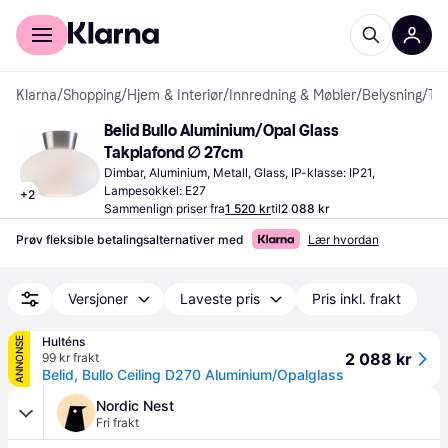
For kunder
For bedrifter
Klarna
/
Shopping
/
Hjem & Interiør
/
Innredning & Møbler
/
Belysning
/
Takplafonder
Belid Bullo Aluminium/Opal Glass 
Takplafond ∅ 27cm
Dimbar, Aluminium, Metall, Glass, IP-klasse: IP21, 
Lampesokkel: E27
+
2
Sammenlign priser fra
1 520 kr
til
2 088 kr
Prøv fleksible betalingsalternativer med
Lær hvordan
Versjoner
Laveste pris
Pris inkl. frakt
Hulténs
ANNONSE
2 088 kr
99 kr frakt
Belid, Bullo Ceiling D270 Aluminium/Opalglass
Nordic Nest
Fri frakt