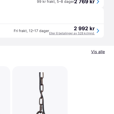
2 769 kr
99 kr frakt
,
5–8 dager
2 992 kr
Fri frakt
,
12–17 dager
Eller 6 betalinger av 528 kr/mnd.
Vis alle