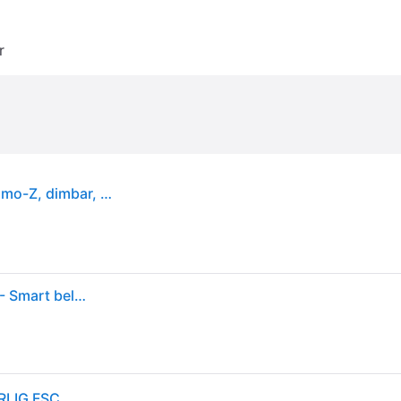
r
EGLO connect Smart pendellampe Connect Kokomo-Z, dimbar, Sort, Stue / spisestue, Metall, Moderne
EGLO Kokomo-Z Pendellampe L99 Sort - RGB + TW - Smart belysning med Zigbee og Bluetooth
LIG FSC