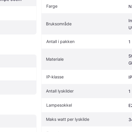
Farge
N
I
Bruksområde
U
Antall i pakken
1 
St
Materiale
G
IP-klasse
I
Antall lyskilder
1
Lampesokkel
E
Maks watt per lyskilde
3