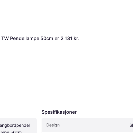
B TW Pendellampe 50cm
 er 
2 131 kr
. 
Spesifikasjoner
Design
angbordpendel 
S
lampe 50cm