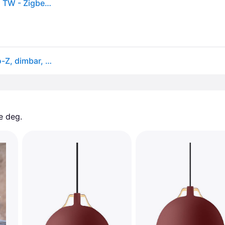
Eglo Kokomo-Z Langbordspendel Svart L99 - RGB + TW - Zigbee, Bluetooth
EGLO connect Smart pendellampe Connect Kokomo-Z, dimbar, Sort, Stue / spisestue, Metall, Moderne
e deg. 