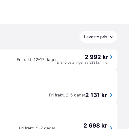
Laveste pris
2 992 kr
Fri frakt
,
12–17 dager
Eller 6 betalinger av 528 kr/mnd.
2 131 kr
Fri frakt
,
2–5 dager
2 698 kr
Fri frakt
,
5–7 dager