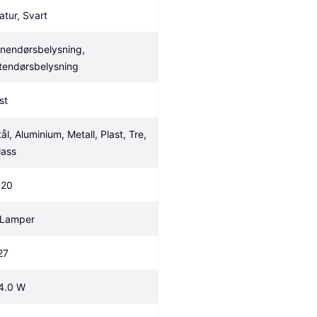
atur, Svart
nnendørsbelysning, 
tendørsbelysning
st
ål, Aluminium, Metall, Plast, Tre, 
lass
P20
 Lamper
27
4.0 W