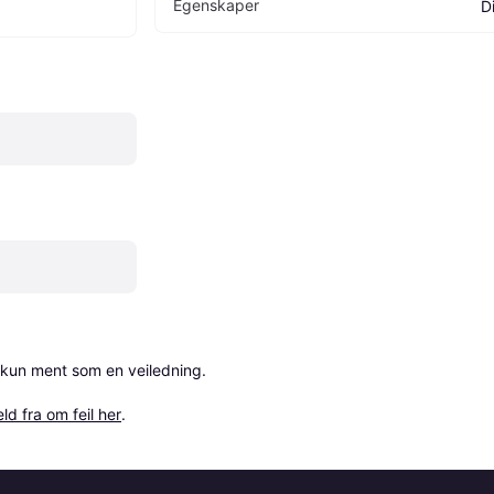
Egenskaper
D
 kun ment som en veiledning.

ld fra om feil her
.