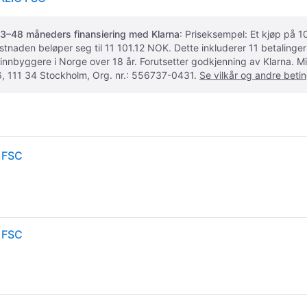
3–48 måneders finansiering med Klarna
: Priseksempel: Et kjøp på
ostnaden beløper seg til 11 101.12 NOK. Dette inkluderer 11 betalin
 innbyggere i Norge over 18 år. Forutsetter godkjenning av Klarna.
, 111 34 Stockholm, Org. nr.: 556737-0431.
Se vilkår og andre betin
 FSC
 FSC