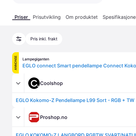
Priser
Prisutvikling
Om produktet
Spesifikasjone
Pris inkl. frakt
ANNONSE
Lampegiganten
Coolshop
Proshop.no
EGLO KOKOMO-Z LANGBORD RGBTW SVART/NATUR