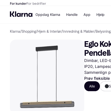
For kunder
For bedrifter
Oppdag Klarna
Handle
App
Hjelp
Klarna
/
Shopping
/
Hjem & Interiør
/
Innredning & Møbler
/
Belysning
Betalingsm
Butikker
Betalingsme
Elkjøp
Eglo Ko
Betal nå
Bookin
Betal i 3 dele
Farmasi
Pendel
Betal innen 
kicks.n
Finansiering
Norweg
Dimbar, LED-bel
Vipps
IP20, Lampeso
Sammenlign pr
Butikkovers
Prøv fleksible
Alle
S