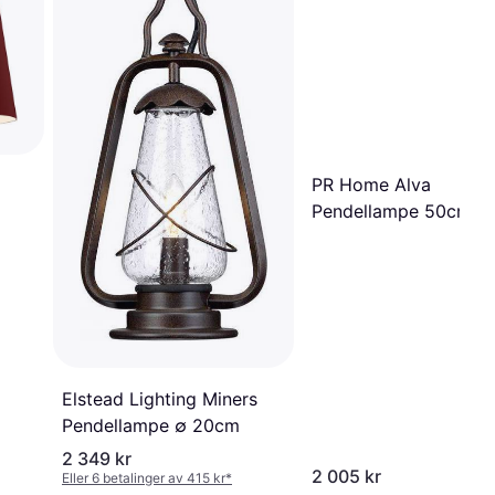
PR Home Alva
Pendellampe 50cm
Elstead Lighting Miners
Pendellampe ∅ 20cm
2 349 kr
2 005 kr
Eller 6 betalinger av 415 kr
*