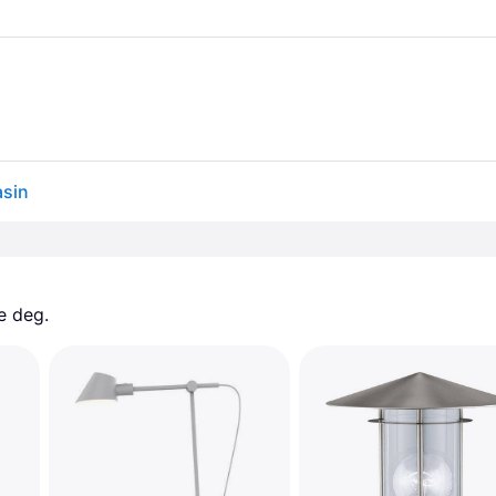
asin
e deg. 