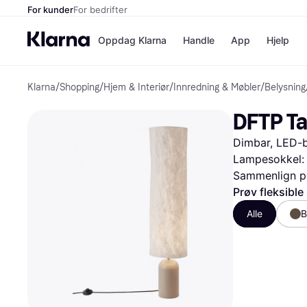
For kunder
For bedrifter
Oppdag Klarna
Handle
App
Hjelp
Klarna
/
Shopping
/
Hjem & Interiør
/
Innredning & Møbler
/
Belysning
Betalingsm
Butikker
Betalingsme
Elkjøp
DFTP Ta
Betal nå
Bookin
Betal i 3 dele
Farmasi
Dimbar, LED-bel
Betal innen 
kicks.n
Finansiering
Norweg
Lampesokkel:
Vipps
Sammenlign pr
Prøv fleksible
Butikkovers
Alle
B