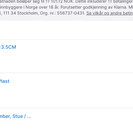
ostnaden beløper seg til 11 101.12 NOK. Dette inkluderer 11 betalin
 innbyggere i Norge over 18 år. Forutsetter godkjenning av Klarna.
, 111 34 Stockholm, Org. nr.: 556737-0431.
Se vilkår og andre betin
113.5CM
Plast
DFTP by Nordlux Designer gulvlampe Talli, Krem / amber, Stue / spisestue, Kunststoff