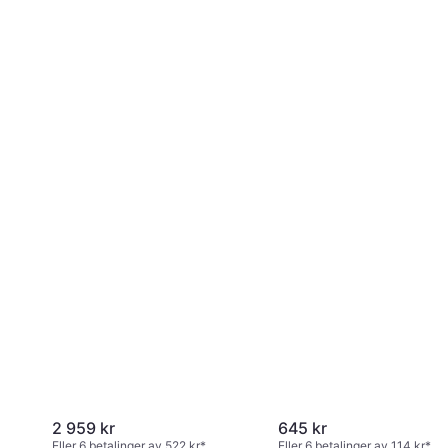
2 959 kr
645 kr
Eller 6 betalinger av 522 kr
*
Eller 6 betalinger av 114 kr
*