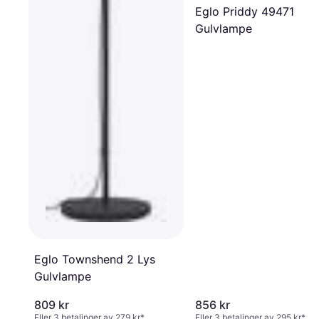
Eglo Priddy 49471
Gulvlampe
Eglo Townshend 2 Lys
Gulvlampe
809 kr
856 kr
Eller 3 betalinger av 279 kr
*
Eller 3 betalinger av 295 kr
*