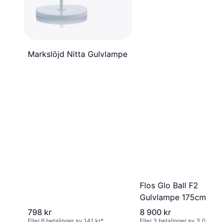
Markslöjd Nitta Gulvlampe
Flos Glo Ball F2
Gulvlampe 175cm
798 kr
8 900 kr
Eller 6 betalinger av 141 kr
*
Eller 3 betalinger av 3 066 kr