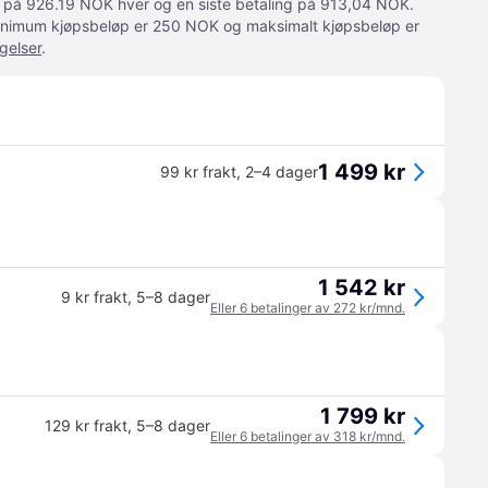
ger på 926.19 NOK hver og en siste betaling på 913,04 NOK.
 Minimum kjøpsbeløp er 250 NOK og maksimalt kjøpsbeløp er
gelser
.
1 499 kr
99 kr frakt
,
2–4 dager
1 542 kr
9 kr frakt
,
5–8 dager
Eller 6 betalinger av 272 kr/mnd.
1 799 kr
129 kr frakt
,
5–8 dager
Eller 6 betalinger av 318 kr/mnd.