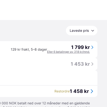
Laveste pris
1 799 kr
129 kr frakt
,
5–8 dager
Eller 6 betalinger av 318 kr/mnd.
1 453 kr
1 458 kr
Restordre
 10 000 NOK betalt ned over 12 måneder med en gjeldende