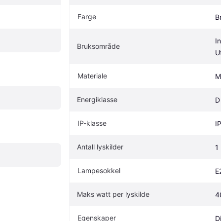
Farge
B
I
Bruksområde
U
Materiale
Me
Energiklasse
D
IP-klasse
I
Antall lyskilder
1
Lampesokkel
E
Maks watt per lyskilde
4
Egenskaper
D