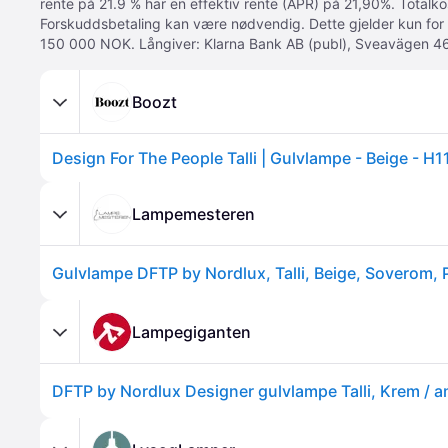
rente på 21.9 % har en effektiv rente (APR) på 21,90%. Totalk
Forskuddsbetaling kan være nødvendig. Dette gjelder kun for
150 000 NOK. Långiver: Klarna Bank AB (publ), Sveavägen 46
Boozt
Design For The People Talli | Gulvlampe - Beige - H
Lampemesteren
Gulvlampe DFTP by Nordlux, Talli, Beige, Soverom, 
Lampegiganten