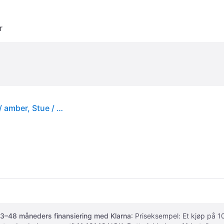
r
DFTP by Nordlux Designer gulvlampe Talli, Krem / amber, Stue / spisestue, Kunststoff
3–48 måneders finansiering med Klarna
: Priseksempel: Et kjøp på