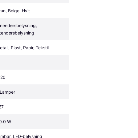
run, Beige, Hvit
nnendørsbelysning, 
tendørsbelysning
tall, Plast, Papir, Tekstil
P20
 Lamper
27
0.0 W
imbar, LED-belysning