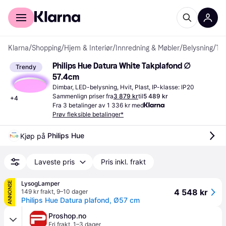
For kunder
For bedrifter
Klarna
/
Shopping
/
Hjem & Interiør
/
Innredning & Møbler
/
Belysning
/
Takplafonder
Philips Hue Datura White Takplafond ∅ 
Trendy
57.4cm
Dimbar, LED-belysning, Hvit, Plast, IP-klasse: IP20
Sammenlign priser fra
3 879 kr
til
5 489 kr
+
4
Fra 3 betalinger av 1 336 kr med
Prøv fleksible betalinger*
Philips Hue
Kjøp på 
Laveste pris
Pris inkl. frakt
LysogLamper
ANNONSE
4 548 kr
149 kr frakt
,
9–10 dager
Philips Hue Datura plafond, Ø57 cm
Proshop.no
Fri frakt
,
1–3 dager