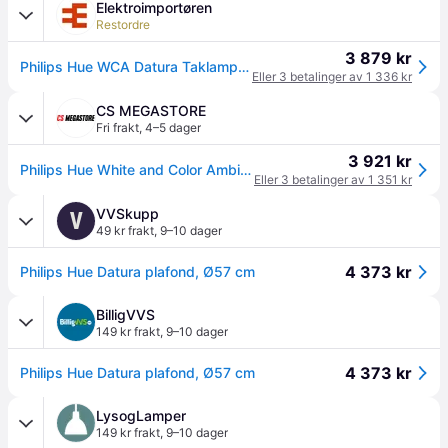
Elektroimportøren
Restordre
3 879 kr
Philips Hue WCA Datura Taklampe Rund XL Hvit
Eller 3 betalinger av 1 336 kr
CS MEGASTORE
Fri frakt
,
4–5 dager
3 921 kr
Philips Hue White and Color Ambiance Datura - Taklyspanel - LED - 67 W - klasse G - 16 millioner farger / varm til kjølig hvitt lys - 2000-6500 K - rund - hvit
Eller 3 betalinger av 1 351 kr
VVSkupp
V
49 kr frakt
,
9–10 dager
4 373 kr
Philips Hue Datura plafond, Ø57 cm
BilligVVS
149 kr frakt
,
9–10 dager
4 373 kr
Philips Hue Datura plafond, Ø57 cm
LysogLamper
149 kr frakt
,
9–10 dager