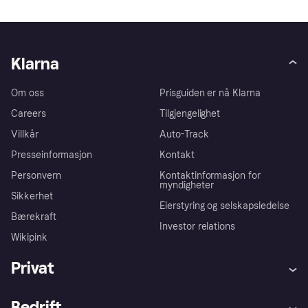
Klarna
Om oss
Prisguiden er nå Klarna
Careers
Tilgjengelighet
Villkår
Auto-Track
Presseinformasjon
Kontakt
Personvern
Kontaktinformasjon for
myndigheter
Sikkerhet
Eierstyring og selskapsledelse
Bærekraft
Investor relations
Wikipink
Privat
Hjelp
Kjøperbeskyttelse
Bedrift