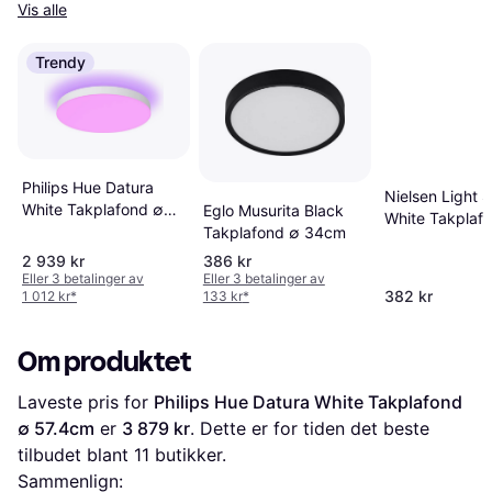
Vis alle
Trendy
Philips Hue Datura
Nielsen Light 
White Takplafond ∅
Eglo Musurita Black
White Takplaf
38.4cm
Takplafond ∅ 34cm
33cm
2 939 kr
386 kr
Eller 3 betalinger av
Eller 3 betalinger av
382 kr
1 012 kr
*
133 kr
*
Om produktet
Laveste pris for 
Philips Hue Datura White Takplafond 
∅ 57.4cm
 er 
3 879 kr
. Dette er for tiden det beste 
tilbudet blant 
11
 butikker.
Sammenlign: