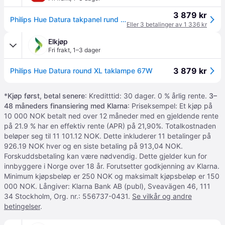
3 879 kr
Philips Hue Datura takpanel rund ekstra stor (hvit) - hvit og fargestemning
Eller 3 betalinger av 1 336 kr
Elkjøp
Fri frakt
,
1–3 dager
3 879 kr
Philips Hue Datura round XL taklampe 67W
*
Kjøp først, betal senere
: Kreditttid: 30 dager. 0 % årlig rente.
3–
48 måneders finansiering med Klarna
: Priseksempel: Et kjøp på
10 000 NOK betalt ned over 12 måneder med en gjeldende rente
på 21.9 % har en effektiv rente (APR) på 21,90%. Totalkostnaden
beløper seg til 11 101.12 NOK. Dette inkluderer 11 betalinger på
926.19 NOK hver og en siste betaling på 913,04 NOK.
Forskuddsbetaling kan være nødvendig. Dette gjelder kun for
innbyggere i Norge over 18 år. Forutsetter godkjenning av Klarna.
Minimum kjøpsbeløp er 250 NOK og maksimalt kjøpsbeløp er 150
000 NOK. Långiver: Klarna Bank AB (publ), Sveavägen 46, 111
34 Stockholm, Org. nr.: 556737-0431.
Se vilkår og andre
betingelser
.