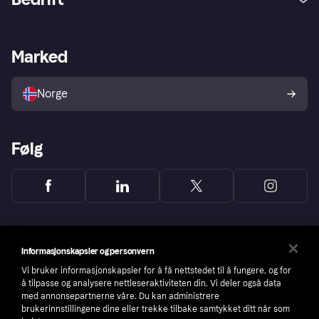
Logg inn
Klager
Butikksupport
Developers portal
Klarna-appen
Kredittavtale
Merchant portal
Driftsstatus
Marked
Utforsk butikker
Personverninnstillinger
Selg med Klarna
Plattformer og partnere
Norge
Følg
Informasjonskapsler og personvern
Vi bruker informasjonskapsler for å få nettstedet til å fungere, og for
å tilpasse og analysere nettleseraktiviteten din. Vi deler også data
med annonsepartnerne våre. Du kan administrere
brukerinnstillingene dine eller trekke tilbake samtykket ditt når som