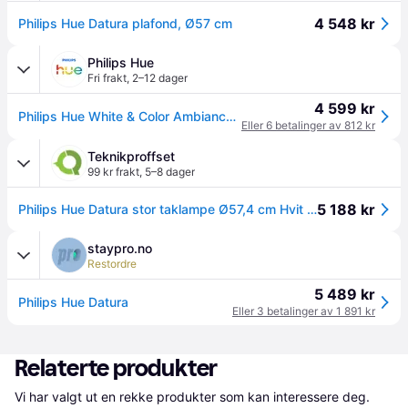
4 548 kr
Philips Hue Datura plafond, Ø57 cm
Philips Hue
Fri frakt
,
2–12 dager
4 599 kr
Philips Hue White & Color Ambiance Datura Taklampe, Stor
Eller 6 betalinger av 812 kr
Teknikproffset
99 kr frakt
,
5–8 dager
5 188 kr
Philips Hue Datura stor taklampe Ø57,4 cm Hvit og fargestemning 4850 lm
staypro.no
Restordre
5 489 kr
Philips Hue Datura
Eller 3 betalinger av 1 891 kr
Relaterte produkter
Vi har valgt ut en rekke produkter som kan interessere deg. 