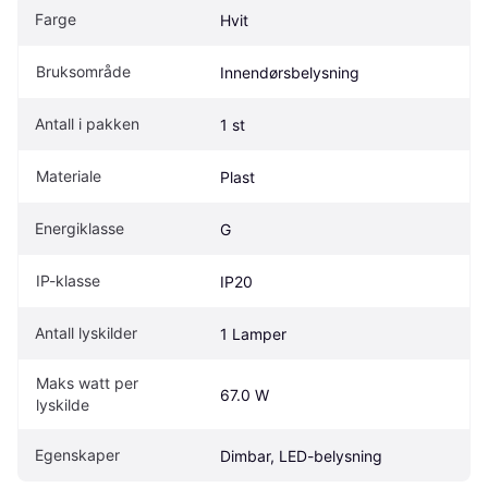
Farge
Hvit
Bruksområde
Innendørsbelysning
Antall i pakken
1 st
Materiale
Plast
Energiklasse
G
IP-klasse
IP20
Antall lyskilder
1 Lamper
Maks watt per 
67.0 W
lyskilde
Egenskaper
Dimbar, LED-belysning