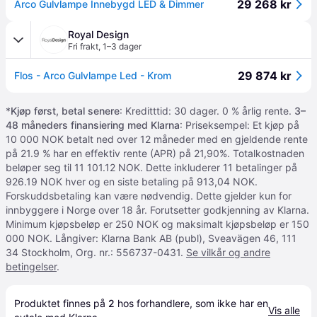
29 268 kr
Arco Gulvlampe Innebygd LED & Dimmer
Royal Design
Fri frakt
,
1–3 dager
29 874 kr
Flos - Arco Gulvlampe Led - Krom
*
Kjøp først, betal senere
: Kreditttid: 30 dager. 0 % årlig rente.
3–
48 måneders finansiering med Klarna
: Priseksempel: Et kjøp på
10 000 NOK betalt ned over 12 måneder med en gjeldende rente
på 21.9 % har en effektiv rente (APR) på 21,90%. Totalkostnaden
beløper seg til 11 101.12 NOK. Dette inkluderer 11 betalinger på
926.19 NOK hver og en siste betaling på 913,04 NOK.
Forskuddsbetaling kan være nødvendig. Dette gjelder kun for
innbyggere i Norge over 18 år. Forutsetter godkjenning av Klarna.
Minimum kjøpsbeløp er 250 NOK og maksimalt kjøpsbeløp er 150
000 NOK. Långiver: Klarna Bank AB (publ), Sveavägen 46, 111
34 Stockholm, Org. nr.: 556737-0431.
Se vilkår og andre
betingelser
.
Produktet finnes på 
2
 hos 
forhandlere
, som ikke har en 
Vis alle