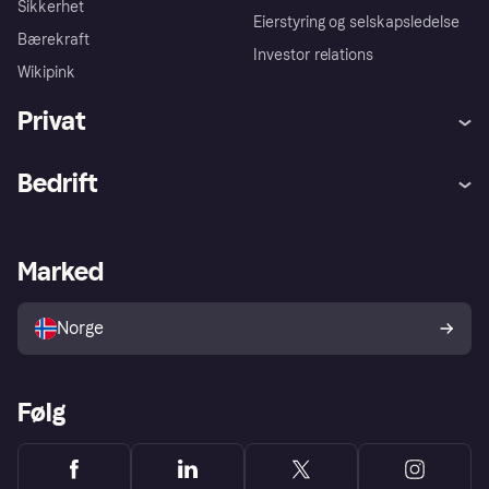
Sikkerhet
Eierstyring og selskapsledelse
Bærekraft
Investor relations
Wikipink
Privat
Hjelp
Kjøperbeskyttelse
Bedrift
Logg inn
Klager
Butikksupport
Developers portal
Klarna-appen
Kredittavtale
Merchant portal
Driftsstatus
Marked
Utforsk butikker
Personverninnstillinger
Selg med Klarna
Plattformer og partnere
Norge
Følg