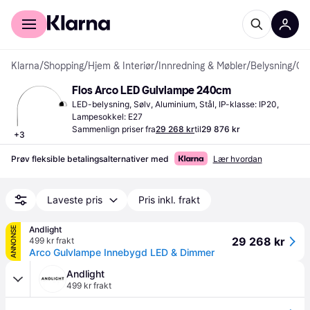
For kunder
For bedrifter
Klarna
/
Shopping
/
Hjem & Interiør
/
Innredning & Møbler
/
Belysning
/
Gulvlamper
Flos Arco LED Gulvlampe 240cm
LED-belysning, Sølv, Aluminium, Stål, IP-klasse: IP20, 
Lampesokkel: E27
Sammenlign priser fra
29 268 kr
til
29 876 kr
+
3
Prøv fleksible betalingsalternativer med
Lær hvordan
Laveste pris
Pris inkl. frakt
Andlight
ANNONSE
29 268 kr
499 kr frakt
Arco Gulvlampe Innebygd LED & Dimmer
Andlight
499 kr frakt