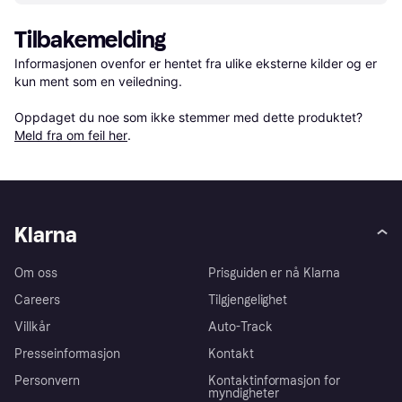
Tilbakemelding
Informasjonen ovenfor er hentet fra ulike eksterne kilder og er 
kun ment som en veiledning.

Oppdaget du noe som ikke stemmer med dette produktet? 
Meld fra om feil her
.
Klarna
Om oss
Prisguiden er nå Klarna
Careers
Tilgjengelighet
Villkår
Auto-Track
Presseinformasjon
Kontakt
Personvern
Kontaktinformasjon for
myndigheter