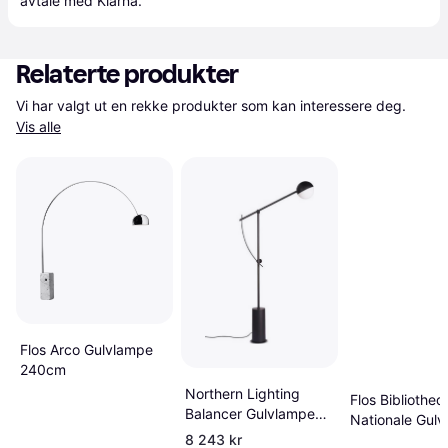
avtale med Klarna.
Relaterte produkter
Vi har valgt ut en rekke produkter som kan interessere deg. 
Vis alle
Flos Arco Gulvlampe
240cm
Northern Lighting
Flos Bibliotheq
Balancer Gulvlampe
Nationale Gul
170cm
8 243 kr
150cm