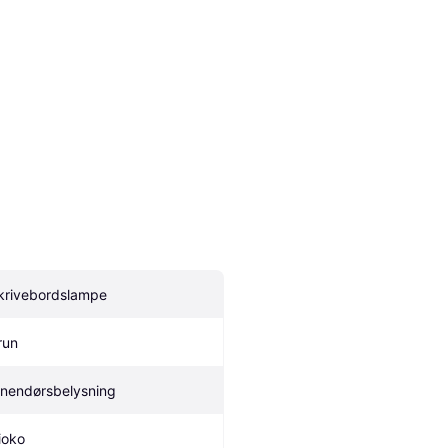
krivebordslampe
run
nnendørsbelysning
ioko