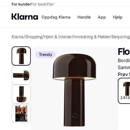
For kunder
For bedrifter
Oppdag Klarna
Handle
App
Hjelp
Klarna
/
Shopping
/
Hjem & Interiør
/
Innredning & Møbler
/
Belysning
Betalingsm
Butikker
Betalingsme
Elkjøp
Fl
Betal nå
Bookin
Trendy
Betal i 3 dele
Farmasi
Bordl
Betal innen 
kicks.n
Finansiering
Norweg
Samme
Vipps
Prøv 
Butikkovers
2 613