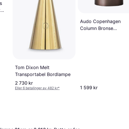
s
r
Audo Copenhagen
Column Bronse
Bordlampe
Tom Dixon Melt
Transportabel Bordlampe
2 730 kr
1 599 kr
Eller 6 betalinger av 482 kr
*