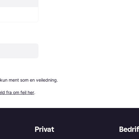
 kun ment som en veiledning.

ld fra om feil her
.
Privat
Bedrif