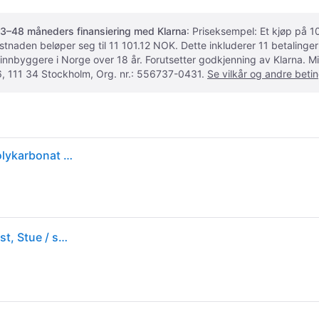
3–48 måneders finansiering med Klarna
: Priseksempel: Et kjøp på
ostnaden beløper seg til 11 101.12 NOK. Dette inkluderer 11 betalin
 innbyggere i Norge over 18 år. Forutsetter godkjenning av Klarna.
, 111 34 Stockholm, Org. nr.: 556737-0431.
Se vilkår og andre betin
Flos Bellhop Bordlampe Bærbar - Bærbare lamper Polykarbonat Cioko - F1060026
FLOS Designer bordlampe Bellhop, dimbar, Brun / rust, Stue / spisestue, Kunststoff, Design