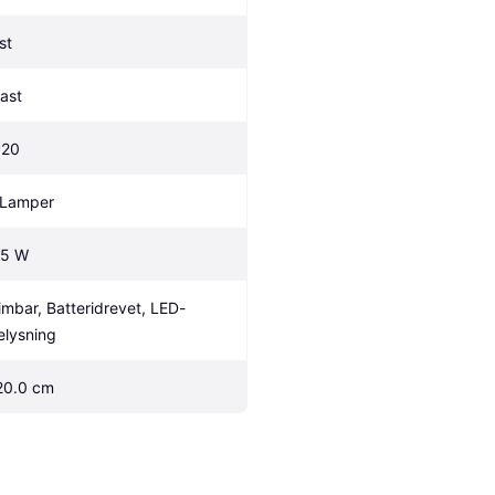
st
last
P20
 Lamper
.5 W
imbar, Batteridrevet, LED-
elysning
20.0 cm