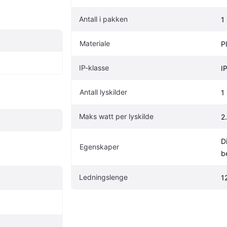
Antall i pakken
1 
Materiale
P
IP-klasse
I
Antall lyskilder
1
Maks watt per lyskilde
2
D
Egenskaper
b
Ledningslenge
1