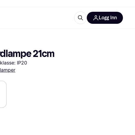
Logg inn
informasjon
utstyr
r Klarna?
ordlampe 21cm
klasse: IP20
lamper
tegorier