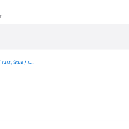
r
FLOS Designer bordlampe Bellhop, dimbar, Brun / rust, Stue / spisestue, Kunststoff, Design