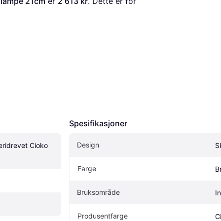
rdlampe 21cm
 er 
2 613 kr
. Dette er for 
Spesifikasjoner
Design
eridrevet Cioko 
S
Farge
B
Bruksområde
I
Produsentfarge
C