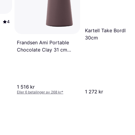
4
Kartell Take Bordlam
30cm
Frandsen Ami Portable
Chocolate Clay 31 cm
Bordlampe 31.6cm
1 516 kr
1 272 kr
Eller 6 betalinger av 268 kr
*