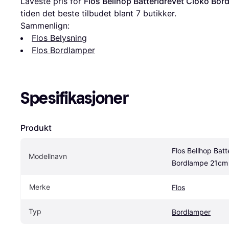
Laveste pris for 
Flos Bellhop Batteridrevet Cioko Bo
tiden det beste tilbudet blant 
7
 butikker.
Sammenlign:
Flos Belysning
Flos Bordlamper
Spesifikasjoner
Produkt
Flos Bellhop Batt
Modellnavn
Bordlampe 21cm
Merke
Flos
Typ
Bordlamper