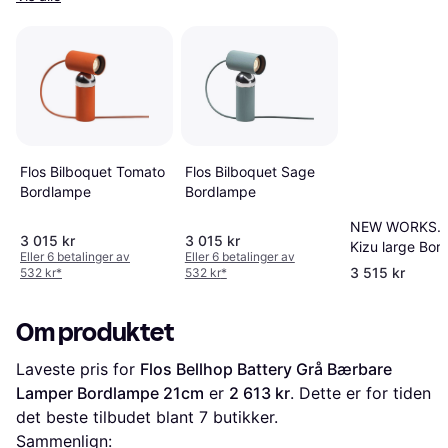
Flos Bilboquet Sage
Flos Bilboquet Tomato
Bordlampe
Bordlampe
NEW WORKS. 
3 015 kr
3 015 kr
Kizu large Bor
Eller 6 betalinger av
Eller 6 betalinger av
3 515 kr
532 kr
*
532 kr
*
Om produktet
Laveste pris for 
Flos Bellhop Battery Grå Bærbare 
Lamper Bordlampe 21cm
 er 
2 613 kr
. Dette er for tiden 
det beste tilbudet blant 
7
 butikker.
Sammenlign: