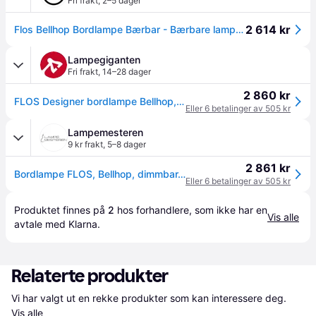
Fri frakt
,
2–5 dager
2 614 kr
Flos Bellhop Bordlampe Bærbar - Bærbare lamper Polykarbonat Grå - F1060020
Lampegiganten
Fri frakt
,
14–28 dager
2 860 kr
FLOS Designer bordlampe Bellhop, dimbar, Aluminium / grå / sink, Stue / spisestue, Kunststoff, Design
Eller 6 betalinger av 505 kr
Lampemesteren
9 kr frakt
,
5–8 dager
2 861 kr
Bordlampe FLOS, Bellhop, dimmbar, Grå, Stue, Plast, Design
Eller 6 betalinger av 505 kr
Produktet finnes på 
2
 hos 
forhandlere
, som ikke har en 
Vis alle
avtale med Klarna.
Relaterte produkter
Vi har valgt ut en rekke produkter som kan interessere deg. 
Vis alle