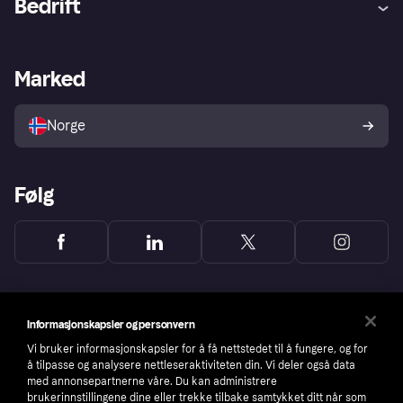
Bedrift
Logg inn
Klager
Butikksupport
Developers portal
Klarna-appen
Kredittavtale
Merchant portal
Driftsstatus
Marked
Utforsk butikker
Personverninnstillinger
Selg med Klarna
Plattformer og partnere
Norge
Følg
Informasjonskapsler og personvern
Vi bruker informasjonskapsler for å få nettstedet til å fungere, og for
å tilpasse og analysere nettleseraktiviteten din. Vi deler også data
med annonsepartnerne våre. Du kan administrere
brukerinnstillingene dine eller trekke tilbake samtykket ditt når som