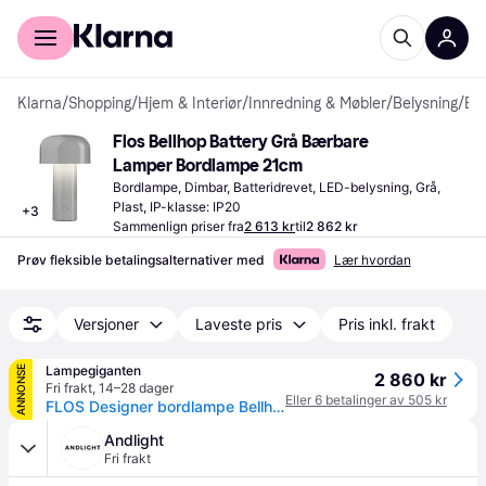
For kunder
For bedrifter
Klarna
/
Shopping
/
Hjem & Interiør
/
Innredning & Møbler
/
Belysning
/
Bordlamper
Flos Bellhop Battery Grå Bærbare 
Lamper Bordlampe 21cm
Bordlampe, Dimbar, Batteridrevet, LED-belysning, Grå, 
Plast, IP-klasse: IP20
+
3
Sammenlign priser fra
2 613 kr
til
2 862 kr
Prøv fleksible betalingsalternativer med
Lær hvordan
Versjoner
Laveste pris
Pris inkl. frakt
Lampegiganten
ANNONSE
2 860 kr
Fri frakt
,
14–28 dager
Eller 6 betalinger av 505 kr
FLOS Designer bordlampe Bellhop, dimbar, Aluminium / grå / sink, Stue / spisestue, Kunststoff, Design
Andlight
Fri frakt