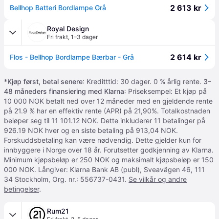
2 613 kr
Bellhop Batteri Bordlampe Grå
Royal Design
Fri frakt
,
1–3 dager
2 614 kr
Flos - Bellhop Bordlampe Bærbar - Grå
*
Kjøp først, betal senere
: Kreditttid: 30 dager. 0 % årlig rente.
3–
48 måneders finansiering med Klarna
: Priseksempel: Et kjøp på
10 000 NOK betalt ned over 12 måneder med en gjeldende rente
på 21.9 % har en effektiv rente (APR) på 21,90%. Totalkostnaden
beløper seg til 11 101.12 NOK. Dette inkluderer 11 betalinger på
926.19 NOK hver og en siste betaling på 913,04 NOK.
Forskuddsbetaling kan være nødvendig. Dette gjelder kun for
innbyggere i Norge over 18 år. Forutsetter godkjenning av Klarna.
Minimum kjøpsbeløp er 250 NOK og maksimalt kjøpsbeløp er 150
000 NOK. Långiver: Klarna Bank AB (publ), Sveavägen 46, 111
34 Stockholm, Org. nr.: 556737-0431.
Se vilkår og andre
betingelser
.
Rum21