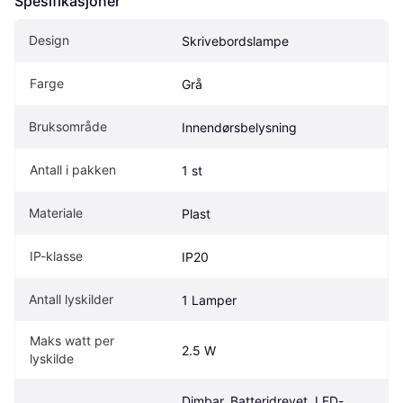
Spesifikasjoner
Design
Skrivebordslampe
Farge
Grå
Bruksområde
Innendørsbelysning
Antall i pakken
1 st
Materiale
Plast
IP-klasse
IP20
Antall lyskilder
1 Lamper
Maks watt per 
2.5 W
lyskilde
Dimbar, Batteridrevet, LED-