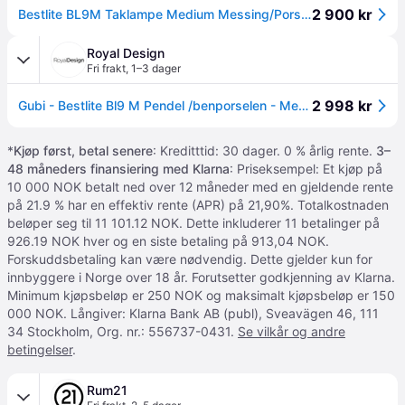
2 900 kr
Bestlite BL9M Taklampe Medium Messing/Porselen
Royal Design
Fri frakt
,
1–3 dager
2 998 kr
Gubi - Bestlite Bl9 M Pendel /benporselen - Messing
*
Kjøp først, betal senere
: Kreditttid: 30 dager. 0 % årlig rente.
3–
48 måneders finansiering med Klarna
: Priseksempel: Et kjøp på
10 000 NOK betalt ned over 12 måneder med en gjeldende rente
på 21.9 % har en effektiv rente (APR) på 21,90%. Totalkostnaden
beløper seg til 11 101.12 NOK. Dette inkluderer 11 betalinger på
926.19 NOK hver og en siste betaling på 913,04 NOK.
Forskuddsbetaling kan være nødvendig. Dette gjelder kun for
innbyggere i Norge over 18 år. Forutsetter godkjenning av Klarna.
Minimum kjøpsbeløp er 250 NOK og maksimalt kjøpsbeløp er 150
000 NOK. Långiver: Klarna Bank AB (publ), Sveavägen 46, 111
34 Stockholm, Org. nr.: 556737-0431.
Se vilkår og andre
betingelser
.
Rum21