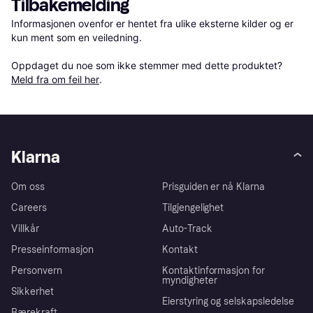
Tilbakemelding
Informasjonen ovenfor er hentet fra ulike eksterne kilder og er 
kun ment som en veiledning.

Oppdaget du noe som ikke stemmer med dette produktet? 
Meld fra om feil her
.
Klarna
Om oss
Prisguiden er nå Klarna
Careers
Tilgjengelighet
Villkår
Auto-Track
Presseinformasjon
Kontakt
Personvern
Kontaktinformasjon for
myndigheter
Sikkerhet
Eierstyring og selskapsledelse
Bærekraft