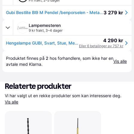
Fri frakt
,
2–5 dager
3 279 kr
Gubi Bestlite Bl9 M Pendel /benporselen - Metall Messing - 10010318
Lampemesteren
9 kr frakt
,
3–4 dager
4 290 kr
Hengelampe GUBI, Svart, Stue, Metall
Eller 6 betalinger av 757 kr
Produktet finnes på 
2
 hos 
forhandlere
, som ikke har en 
Vis alle
avtale med Klarna.
Relaterte produkter
Vi har valgt ut en rekke produkter som kan interessere deg. 
Vis alle