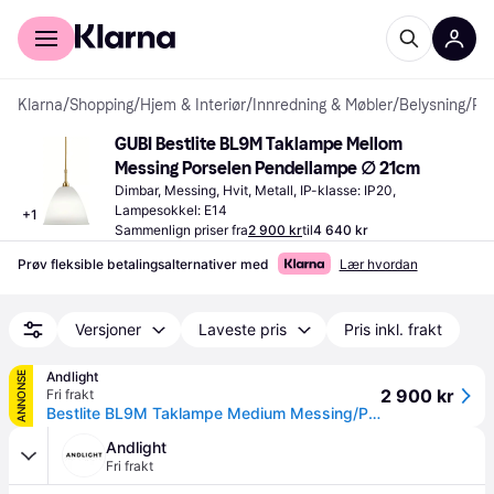
For kunder
For bedrifter
Klarna
/
Shopping
/
Hjem & Interiør
/
Innredning & Møbler
/
Belysning
/
Pendellamper
GUBI Bestlite BL9M Taklampe Mellom 
Messing Porselen Pendellampe ∅ 21cm
Dimbar, Messing, Hvit, Metall, IP-klasse: IP20, 
Lampesokkel: E14
+
1
Sammenlign priser fra
2 900 kr
til
4 640 kr
Prøv fleksible betalingsalternativer med
Lær hvordan
Versjoner
Laveste pris
Pris inkl. frakt
Andlight
ANNONSE
2 900 kr
Fri frakt
Bestlite BL9M Taklampe Medium Messing/Porselen
Andlight
Fri frakt