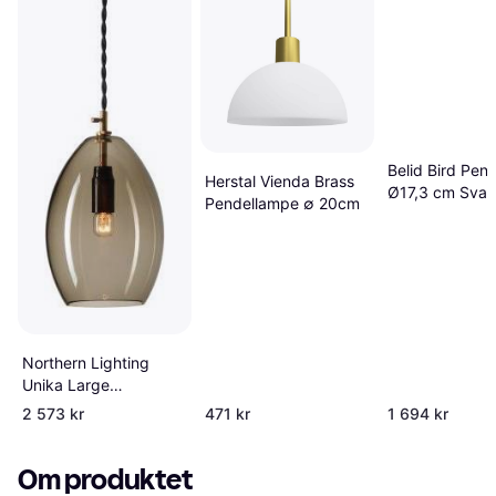
Belid Bird Pend
Herstal Vienda Brass
Ø17,3 cm Svar
Pendellampe ∅ 20cm
Messing Pende
Northern Lighting
Unika Large
Pendellampe ∅ 14cm
2 573 kr
471 kr
1 694 kr
Om produktet