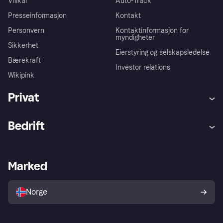
Villkår
Auto-Track
Presseinformasjon
Kontakt
Personvern
Kontaktinformasjon for
myndigheter
Sikkerhet
Eierstyring og selskapsledelse
Bærekraft
Investor relations
Wikipink
Privat
Hjelp
Kjøperbeskyttelse
Bedrift
Logg inn
Klager
Butikksupport
Developers portal
Klarna-appen
Kredittavtale
Merchant portal
Driftsstatus
Marked
Utforsk butikker
Personverninnstillinger
Selg med Klarna
Plattformer og partnere
Norge