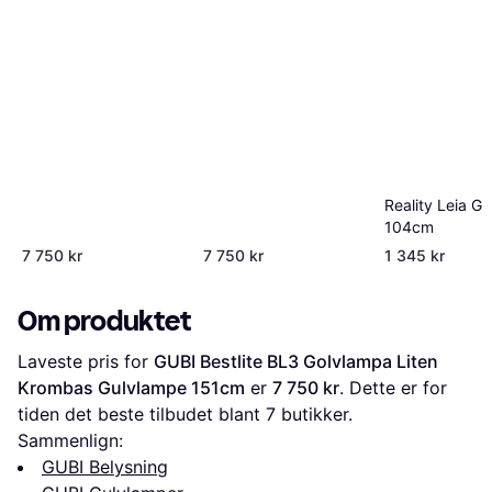
Reality Leia G
104cm
7 750 kr
7 750 kr
1 345 kr
Om produktet
Laveste pris for 
GUBI Bestlite BL3 Golvlampa Liten 
Krombas Gulvlampe 151cm
 er 
7 750 kr
. Dette er for 
tiden det beste tilbudet blant 
7
 butikker.
Sammenlign:
GUBI Belysning