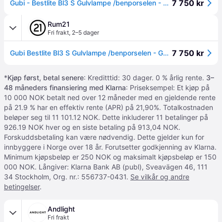
7 750 kr
Gubi - Bestlite Bl3 S Gulvlampe /benporselen - Krom
Rum21
Fri frakt
,
2–5 dager
7 750 kr
Gubi Bestlite Bl3 S Gulvlampe /benporselen - Gulvlamper Stål Krom - 10010036
*
Kjøp først, betal senere
: Kreditttid: 30 dager. 0 % årlig rente.
3–
48 måneders finansiering med Klarna
: Priseksempel: Et kjøp på
10 000 NOK betalt ned over 12 måneder med en gjeldende rente
på 21.9 % har en effektiv rente (APR) på 21,90%. Totalkostnaden
beløper seg til 11 101.12 NOK. Dette inkluderer 11 betalinger på
926.19 NOK hver og en siste betaling på 913,04 NOK.
Forskuddsbetaling kan være nødvendig. Dette gjelder kun for
innbyggere i Norge over 18 år. Forutsetter godkjenning av Klarna.
Minimum kjøpsbeløp er 250 NOK og maksimalt kjøpsbeløp er 150
000 NOK. Långiver: Klarna Bank AB (publ), Sveavägen 46, 111
34 Stockholm, Org. nr.: 556737-0431.
Se vilkår og andre
betingelser
.
Andlight
Fri frakt