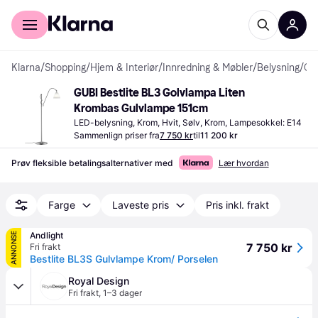
For kunder
For bedrifter
Klarna
/
Shopping
/
Hjem & Interiør
/
Innredning & Møbler
/
Belysning
/
Gulvlamper
GUBI Bestlite BL3 Golvlampa Liten 
Krombas Gulvlampe 151cm
LED-belysning, Krom, Hvit, Sølv, Krom, Lampesokkel: E14
Sammenlign priser fra
7 750 kr
til
11 200 kr
Prøv fleksible betalingsalternativer med
Lær hvordan
Farge
Laveste pris
Pris inkl. frakt
Andlight
ANNONSE
7 750 kr
Fri frakt
Bestlite BL3S Gulvlampe Krom/ Porselen
Royal Design
Fri frakt
,
1–3 dager