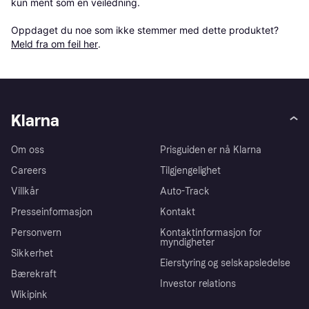
kun ment som en veiledning.

Oppdaget du noe som ikke stemmer med dette produktet? 
Meld fra om feil her
.
Klarna
Om oss
Prisguiden er nå Klarna
Careers
Tilgjengelighet
Villkår
Auto-Track
Presseinformasjon
Kontakt
Personvern
Kontaktinformasjon for
myndigheter
Sikkerhet
Eierstyring og selskapsledelse
Bærekraft
Investor relations
Wikipink