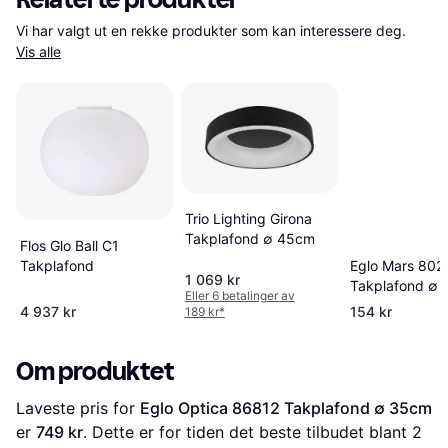
Vi har valgt ut en rekke produkter som kan interessere deg. 
Vis alle
Trio Lighting Girona
Takplafond ∅ 45cm
Flos Glo Ball C1
Eglo Mars 802
Takplafond
1 069 kr
Takplafond ∅
Eller 6 betalinger av
4 937 kr
154 kr
189 kr
*
Om produktet
Laveste pris for 
Eglo Optica 86812 Takplafond ∅ 35cm
er 
749 kr
. Dette er for tiden det beste tilbudet blant 
2