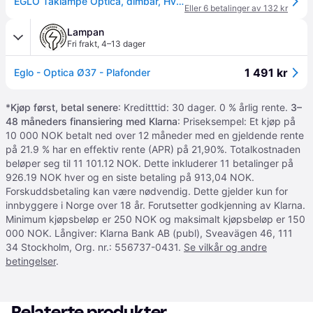
EGLO Taklampe Optica, dimbar, Hvit / opal, Gangområde, Metall, Moderne
Eller 6 betalinger av 132 kr
Lampan
Fri frakt
,
4–13 dager
1 491 kr
Eglo - Optica Ø37 - Plafonder
*
Kjøp først, betal senere
: Kreditttid: 30 dager. 0 % årlig rente.
3–
48 måneders finansiering med Klarna
: Priseksempel: Et kjøp på
10 000 NOK betalt ned over 12 måneder med en gjeldende rente
på 21.9 % har en effektiv rente (APR) på 21,90%. Totalkostnaden
beløper seg til 11 101.12 NOK. Dette inkluderer 11 betalinger på
926.19 NOK hver og en siste betaling på 913,04 NOK.
Forskuddsbetaling kan være nødvendig. Dette gjelder kun for
innbyggere i Norge over 18 år. Forutsetter godkjenning av Klarna.
Minimum kjøpsbeløp er 250 NOK og maksimalt kjøpsbeløp er 150
000 NOK. Långiver: Klarna Bank AB (publ), Sveavägen 46, 111
34 Stockholm, Org. nr.: 556737-0431.
Se vilkår og andre
betingelser
.
Relaterte produkter