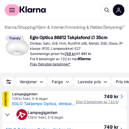
For kunder
For bedrifter
Klarna
/
Shopping
/
Hjem & Interiør
/
Innredning & Møbler
/
Belysning
/
Takplafonder
Eglo Optica 86812 Takplafond ∅ 35cm
Trendy
Dimbar, Sølv, Grå, Hvit, Rustfritt stål, Metall, Stål, Glass, IP-
klasse: IP20, Lampesokkel: E27
Sammenlign priser fra
749 kr
til
1 491 kr
Fra 6 betalinger av 132 kr med
Prøv fleksible betalinger*
Versjoner
Farge
Laveste pris
Pris ink
Lampegiganten
ANNONSE
749 kr
129 kr frakt
,
5–8 dager
Eller 6 betalinger av 132 kr
EGLO Taklampe Optica, dimbar, Hvit / opal, Gangområde, Metall, Moderne
Lampegiganten
129 kr frakt
,
5–8 dager
749 kr