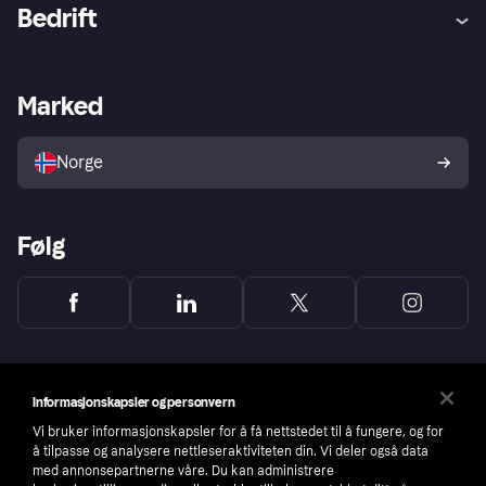
Hjelp
Kjøperbeskyttelse
Bedrift
Logg inn
Klager
Butikksupport
Developers portal
Klarna-appen
Kredittavtale
Merchant portal
Driftsstatus
Marked
Utforsk butikker
Personverninnstillinger
Selg med Klarna
Plattformer og partnere
Norge
Følg
Informasjonskapsler og personvern
Vi bruker informasjonskapsler for å få nettstedet til å fungere, og for
å tilpasse og analysere nettleseraktiviteten din. Vi deler også data
med annonsepartnerne våre. Du kan administrere