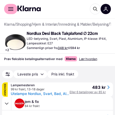
For kunder
For bedrifter
Klarna
/
Shopping
/
Hjem & Interiør
/
Innredning & Møbler
/
Belysning
/
Takplafonder
Nordlux Desi Black Takplafond ∅ 22cm
LED-belysning, Svart, Plast, Aluminium, IP-klasse: IP44, 
Lampesokkel: E27
Sammenlign priser fra
348 kr
til
594 kr
+
2
Prøv fleksible betalingsalternativer med
Lær hvordan
Laveste pris
Pris inkl. frakt
Lampemesteren
ANNONSE
483 kr
99 kr frakt
,
13–18 dager
Eller 6 betalinger av 85 kr
Utelampe Nordlux, Svart, Bad, Aluminium
jem & fix
84 kr frakt