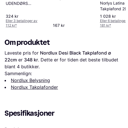
Norlys Latina
UDENDØRS
Takplafond 2
Takplafond
324 kr
1 028 kr
Eller 3 betalinger av
Eller 6 betalinger
167 kr
112 kr
*
181 kr
*
Om produktet
Laveste pris for 
Nordlux Desi Black Takplafond ∅ 
22cm
 er 
348 kr
. Dette er for tiden det beste tilbudet 
blant 
4
 butikker.
Sammenlign:
Nordlux Belysning
Nordlux Takplafonder
Spesifikasjoner