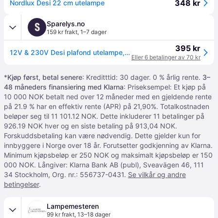
348 kr
Nordlux Desi 22 cm utelampe
Sparelys.no
S
159 kr frakt
,
1–7 dager
395 kr
12V & 230V Desi plafond utelampe, sort
Eller 6 betalinger av 70 kr
*
Kjøp først, betal senere
: Kreditttid: 30 dager. 0 % årlig rente.
3–
48 måneders finansiering med Klarna
: Priseksempel: Et kjøp på
10 000 NOK betalt ned over 12 måneder med en gjeldende rente
på 21.9 % har en effektiv rente (APR) på 21,90%. Totalkostnaden
beløper seg til 11 101.12 NOK. Dette inkluderer 11 betalinger på
926.19 NOK hver og en siste betaling på 913,04 NOK.
Forskuddsbetaling kan være nødvendig. Dette gjelder kun for
innbyggere i Norge over 18 år. Forutsetter godkjenning av Klarna.
Minimum kjøpsbeløp er 250 NOK og maksimalt kjøpsbeløp er 150
000 NOK. Långiver: Klarna Bank AB (publ), Sveavägen 46, 111
34 Stockholm, Org. nr.: 556737-0431.
Se vilkår og andre
betingelser
.
Lampemesteren
99 kr frakt
,
13–18 dager