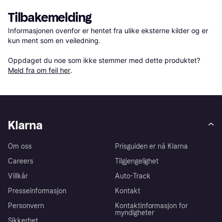
Tilbakemelding
Informasjonen ovenfor er hentet fra ulike eksterne kilder og er 
kun ment som en veiledning.

Oppdaget du noe som ikke stemmer med dette produktet? 
Meld fra om feil her
.
Klarna
Om oss
Prisguiden er nå Klarna
Careers
Tilgjengelighet
Villkår
Auto-Track
Presseinformasjon
Kontakt
Personvern
Kontaktinformasjon for
myndigheter
Sikkerhet