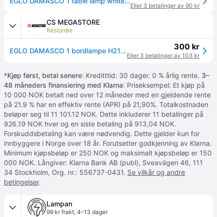
EGLO DAMASCO 1 table lamp white/chrome
Eller 3 betalinger av 90 kr
CS MEGASTORE
Restordre
300 kr
EGLO DAMASCO 1 bordlampe H215 BS/HVID
Eller 3 betalinger av 103 kr
*
Kjøp først, betal senere
: Kreditttid: 30 dager. 0 % årlig rente.
3–
48 måneders finansiering med Klarna
: Priseksempel: Et kjøp på
10 000 NOK betalt ned over 12 måneder med en gjeldende rente
på 21.9 % har en effektiv rente (APR) på 21,90%. Totalkostnaden
beløper seg til 11 101.12 NOK. Dette inkluderer 11 betalinger på
926.19 NOK hver og en siste betaling på 913,04 NOK.
Forskuddsbetaling kan være nødvendig. Dette gjelder kun for
innbyggere i Norge over 18 år. Forutsetter godkjenning av Klarna.
Minimum kjøpsbeløp er 250 NOK og maksimalt kjøpsbeløp er 150
000 NOK. Långiver: Klarna Bank AB (publ), Sveavägen 46, 111
34 Stockholm, Org. nr.: 556737-0431.
Se vilkår og andre
betingelser
.
Lampan
99 kr frakt
,
4–13 dager