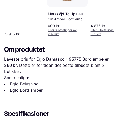
Markslöjd Toulipa 40
cm Amber Bordlampe
40cm
600 kr
4 876 kr
Eller 3 betalinger av
Eller 6 betalinger
3 915 kr
207 kr
*
861 kr
*
Om produktet
Laveste pris for 
Eglo Damasco 1 95775 Bordlampe
 er 
260 kr
. Dette er for tiden det beste tilbudet blant 
3
butikker.
Sammenlign:
Eglo Belysning
Eglo Bordlamper
Spesifikasjoner