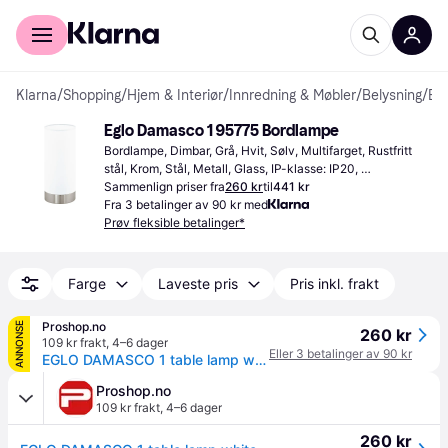
For kunder
For bedrifter
Klarna
/
Shopping
/
Hjem & Interiør
/
Innredning & Møbler
/
Belysning
/
Bordlamper
Eglo Damasco 1 95775 Bordlampe
Bordlampe, Dimbar, Grå, Hvit, Sølv, Multifarget, Rustfritt 
stål, Krom, Stål, Metall, Glass, IP-klasse: IP20, 
Lampesokkel: E27
Sammenlign priser fra
260 kr
til
441 kr
Fra 3 betalinger av 90 kr med
Prøv fleksible betalinger*
Farge
Laveste pris
Pris inkl. frakt
Proshop.no
ANNONSE
260 kr
109 kr frakt
,
4–6 dager
Eller 3 betalinger av 90 kr
EGLO DAMASCO 1 table lamp white/chrome
Proshop.no
109 kr frakt
,
4–6 dager
260 kr