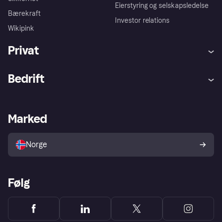
Eierstyring og selskapsledelse
Bærekraft
Investor relations
Wikipink
Privat
Hjelp
Kjøperbeskyttelse
Bedrift
Logg inn
Klager
Butikksupport
Developers portal
Klarna-appen
Kredittavtale
Merchant portal
Driftsstatus
Marked
Utforsk butikker
Personverninnstillinger
Selg med Klarna
Plattformer og partnere
Norge
Følg