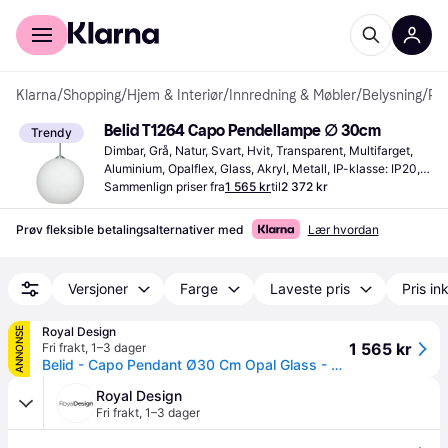
For kunder
For bedrifter
Klarna
/
Shopping
/
Hjem & Interiør
/
Innredning & Møbler
/
Belysning
/
Pendellamper
Belid T1264 Capo Pendellampe ∅ 30cm
Trendy
Dimbar, Grå, Natur, Svart, Hvit, Transparent, Multifarget, 
Aluminium, Opalflex, Glass, Akryl, Metall, IP-klasse: IP20, 
Lampesokkel: E27
Sammenlign priser fra
1 565 kr
til
2 372 kr
Prøv fleksible betalingsalternativer med
Lær hvordan
Versjoner
Farge
Laveste pris
Pris ink
Royal Design
ANNONSE
1 565 kr
Fri frakt
,
1–3 dager
Belid - Capo Pendant Ø30 Cm Opal Glass - Sort
Royal Design
Fri frakt
,
1–3 dager