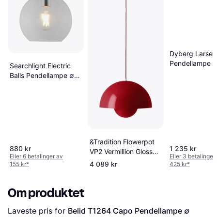
Dyberg Larsen
Pendellampe 
Searchlight Electric
Balls Pendellampe ∅
25cm
&Tradition Flowerpot
880 kr
1 235 kr
VP2 Vermillion Glossy
Eller 6 betalinger av
Eller 3 betalinger
Pendellampe ∅ 50cm
4 089 kr
155 kr
*
425 kr
*
Om produktet
Laveste pris for 
Belid T1264 Capo Pendellampe ∅ 