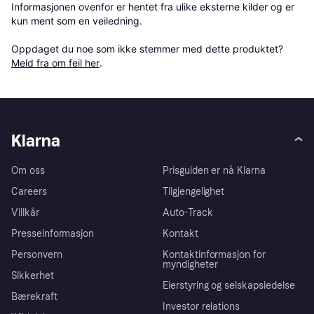
Informasjonen ovenfor er hentet fra ulike eksterne kilder og er 
kun ment som en veiledning.

Oppdaget du noe som ikke stemmer med dette produktet? 
Meld fra om feil her
.
Klarna
Om oss
Prisguiden er nå Klarna
Careers
Tilgjengelighet
Villkår
Auto-Track
Presseinformasjon
Kontakt
Personvern
Kontaktinformasjon for
myndigheter
Sikkerhet
Eierstyring og selskapsledelse
Bærekraft
Investor relations