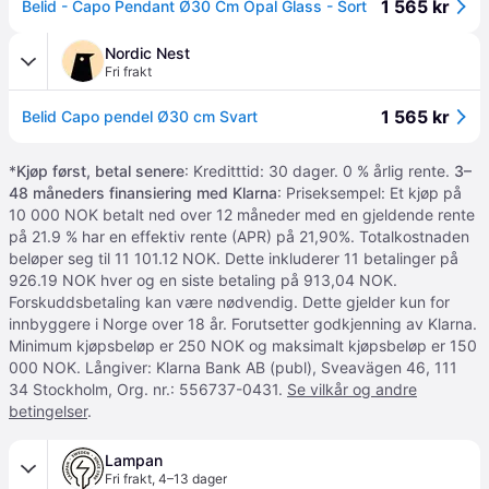
1 565 kr
Belid - Capo Pendant Ø30 Cm Opal Glass - Sort
Nordic Nest
Fri frakt
1 565 kr
Belid Capo pendel Ø30 cm Svart
*
Kjøp først, betal senere
: Kreditttid: 30 dager. 0 % årlig rente.
3–
48 måneders finansiering med Klarna
: Priseksempel: Et kjøp på
10 000 NOK betalt ned over 12 måneder med en gjeldende rente
på 21.9 % har en effektiv rente (APR) på 21,90%. Totalkostnaden
beløper seg til 11 101.12 NOK. Dette inkluderer 11 betalinger på
926.19 NOK hver og en siste betaling på 913,04 NOK.
Forskuddsbetaling kan være nødvendig. Dette gjelder kun for
innbyggere i Norge over 18 år. Forutsetter godkjenning av Klarna.
Minimum kjøpsbeløp er 250 NOK og maksimalt kjøpsbeløp er 150
000 NOK. Långiver: Klarna Bank AB (publ), Sveavägen 46, 111
34 Stockholm, Org. nr.: 556737-0431.
Se vilkår og andre
betingelser
.
Lampan
Fri frakt
,
4–13 dager