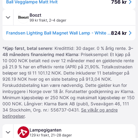
756 kr
Ball Vegglampe Matt Hvit
Boozt
99 kr frakt
,
2–4 dager
824 kr
Frandsen Lighting Ball Magnet Wall Lamp - White - Ø16X10CM
*
Kjøp først, betal senere
: Kreditttid: 30 dager. 0 % årlig rente.
3–
48 måneders finansiering med Klarna
: Priseksempel: Et kjøp på
10 000 NOK betalt ned over 12 måneder med en gjeldende rente
på 21.9 % har en effektiv rente (APR) på 21,90%. Totalkostnaden
beløper seg til 11 101.12 NOK. Dette inkluderer 11 betalinger på
926.19 NOK hver og en siste betaling på 913,04 NOK.
Forskuddsbetaling kan være nødvendig. Dette gjelder kun for
innbyggere i Norge over 18 år. Forutsetter godkjenning av Klarna.
Minimum kjøpsbeløp er 250 NOK og maksimalt kjøpsbeløp er 150
000 NOK. Långiver: Klarna Bank AB (publ), Sveavägen 46, 111
34 Stockholm, Org. nr.: 556737-0431.
Se vilkår og andre
betingelser
.
Lampegiganten
129 kr frakt
,
21–28 dager