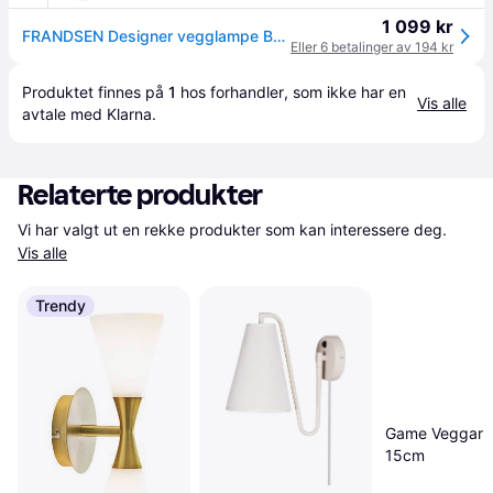
1 099 kr
FRANDSEN Designer vegglampe Ball Magnet, Hvit / opal, Stue / spisestue, Metall, Design
Eller 6 betalinger av 194 kr
Produktet finnes på 
1
 hos 
forhandler
, som ikke har en 
Vis alle
avtale med Klarna.
Relaterte produkter
Vi har valgt ut en rekke produkter som kan interessere deg. 
Vis alle
Trendy
Game Veggarm
15cm