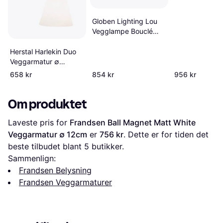
Globen Lighting Lou
Vegglampe Bouclé
Hvit Beige
Veggarmatur
Herstal Harlekin Duo
Veggarmatur ∅
10.5cm
658 kr
854 kr
956 kr
Om produktet
Laveste pris for 
Frandsen Ball Magnet Matt White 
Veggarmatur ∅ 12cm
 er 
756 kr
. Dette er for tiden det 
beste tilbudet blant 
5
 butikker.
Sammenlign:
Frandsen Belysning
Frandsen Veggarmaturer