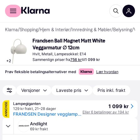
For kunder
For bedrifter
Klarna
/
Shopping
/
Hjem & Interiør
/
Innredning & Møbler
/
Belysning
/
Veggarmaturer
Frandsen Ball Magnet Matt White 
Veggarmatur ∅ 12cm
Hvit, Metall, Lampesokkel: E14
Sammenlign priser fra
756 kr
til
1 099 kr
+
2
Prøv fleksible betalingsalternativer med
Lær hvordan
Versjoner
Laveste pris
Pris inkl. frakt
Lampegiganten
ANNONSE
1 099 kr
129 kr frakt
,
21–28 dager
Eller 6 betalinger av 194 kr
FRANDSEN Designer vegglampe Ball Magnet, Hvit / opal, Stue / spisestue, Metall, Design
Andlight
69 kr frakt