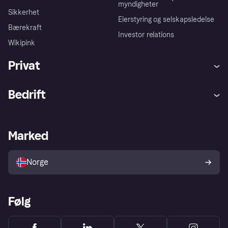
myndigheter
Sikkerhet
Eierstyring og selskapsledelse
Bærekraft
Investor relations
Wikipink
Privat
Hjelp
Kjøperbeskyttelse
Bedrift
Logg inn
Klager
Butikksupport
Developers portal
Klarna-appen
Kredittavtale
Merchant portal
Driftsstatus
Marked
Utforsk butikker
Personverninnstillinger
Selg med Klarna
Plattformer og partnere
Norge
Følg