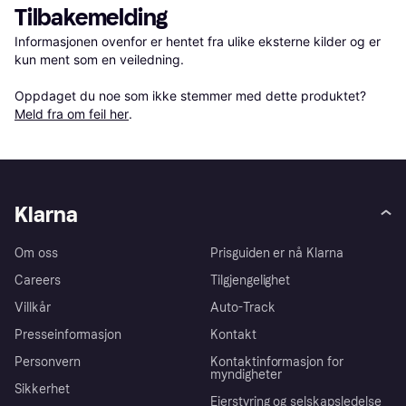
Tilbakemelding
Informasjonen ovenfor er hentet fra ulike eksterne kilder og er 
kun ment som en veiledning.

Oppdaget du noe som ikke stemmer med dette produktet? 
Meld fra om feil her
.
Klarna
Om oss
Prisguiden er nå Klarna
Careers
Tilgjengelighet
Villkår
Auto-Track
Presseinformasjon
Kontakt
Personvern
Kontaktinformasjon for
myndigheter
Sikkerhet
Eierstyring og selskapsledelse