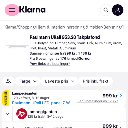
For kunder
For bedrifter
Klarna
/
Shopping
/
Hjem & Interiør
/
Innredning & Møbler
/
Belysning
/
Takplafonder
Paulmann URail 953.20 Takplafond
LED-belysning, Dimbar, Sølv, Svart, Grå, Aluminium, Krom, 
Hvit, Plast, Metall, Aluminium
Sammenlign priser fra
999 kr
til
1 136 kr
Fra 6 betalinger av 176 kr med
Prøv fleksible betalinger*
Farge
Laveste pris
Pris inkl. frakt
Lampegiganten
ANNONSE
999 kr
129 kr frakt
,
8–12 dager
Eller 6 betalinger av 176 kr
Paulmann URail LED-panel 7 W 2700K svart matt LED-Panel, Sort, Stue / spisestue, Aluminium, Moderne
Lampegiganten
129 kr frakt
,
8–12 dager
999 kr