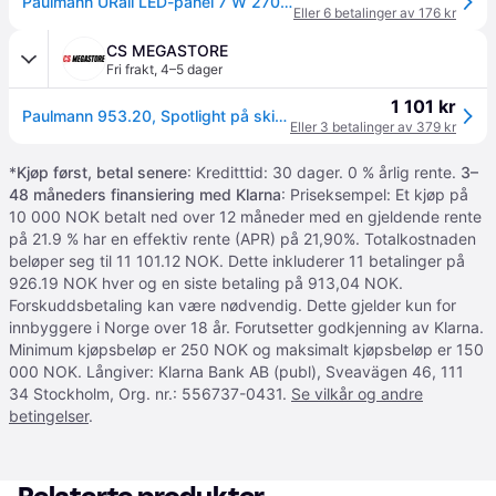
Paulmann URail LED-panel 7 W 2700K svart matt LED-Panel, Sort, Stue / spisestue, Aluminium, Moderne
Eller 6 betalinger av 176 kr
CS MEGASTORE
Fri frakt
,
4–5 dager
1 101 kr
Paulmann 953.20, Spotlight på skinne, 1 ampuller, LED, 2700 K, 480 lm, Kromfarget, Hvit
Eller 3 betalinger av 379 kr
*
Kjøp først, betal senere
: Kreditttid: 30 dager. 0 % årlig rente.
3–
48 måneders finansiering med Klarna
: Priseksempel: Et kjøp på
10 000 NOK betalt ned over 12 måneder med en gjeldende rente
på 21.9 % har en effektiv rente (APR) på 21,90%. Totalkostnaden
beløper seg til 11 101.12 NOK. Dette inkluderer 11 betalinger på
926.19 NOK hver og en siste betaling på 913,04 NOK.
Forskuddsbetaling kan være nødvendig. Dette gjelder kun for
innbyggere i Norge over 18 år. Forutsetter godkjenning av Klarna.
Minimum kjøpsbeløp er 250 NOK og maksimalt kjøpsbeløp er 150
000 NOK. Långiver: Klarna Bank AB (publ), Sveavägen 46, 111
34 Stockholm, Org. nr.: 556737-0431.
Se vilkår og andre
betingelser
.