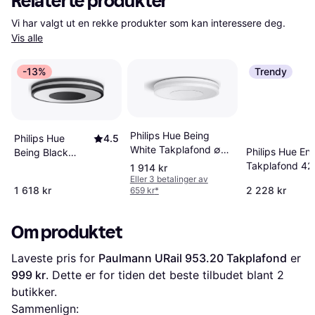
Relaterte produkter
Vi har valgt ut en rekke produkter som kan interessere deg. 
Vis alle
-13%
Trendy
Philips Hue Being
Philips Hue
4.5
White Takplafond ∅
Philips Hue En
Being Black
34.8cm
Takplafond 42
Takplafond ∅
1 914 kr
Eller 3 betalinger av
34.8cm
1 618 kr
2 228 kr
659 kr
*
Om produktet
Laveste pris for 
Paulmann URail 953.20 Takplafond
 er 
999 kr
. Dette er for tiden det beste tilbudet blant 
2
butikker.
Sammenlign: