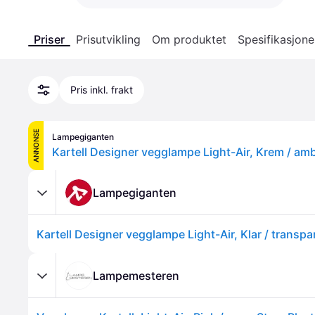
Priser
Prisutvikling
Om produktet
Spesifikasjone
Pris inkl. frakt
ANNONSE
Lampegiganten
Lampegiganten
Lampemesteren