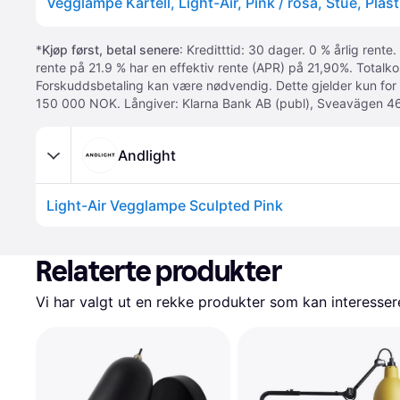
Vegglampe Kartell, Light-Air, Pink / rosa, Stue, Plas
*
Kjøp først, betal senere
: Kreditttid: 30 dager. 0 % årlig rente.
rente på 21.9 % har en effektiv rente (APR) på 21,90%. Totalk
Forskuddsbetaling kan være nødvendig. Dette gjelder kun for
150 000 NOK. Långiver: Klarna Bank AB (publ), Sveavägen 46
Andlight
Light-Air Vegglampe Sculpted Pink
Relaterte produkter
Vi har valgt ut en rekke produkter som kan interesser