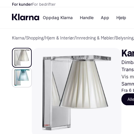
For kunder
For bedrifter
Oppdag Klarna
Handle
App
Hjelp
Klarna
/
Shopping
/
Hjem & Interiør
/
Innredning & Møbler
/
Belysning
Betalingsm
Butikker
Betalingsme
Elkjøp
Ka
Betal nå
Bookin
Betal i 3 dele
Farmasi
Dimba
Betal innen 
kicks.n
Finansiering
Norweg
Trans
Vipps
Vis m
Samme
Fra 6 
Butikkovers
All