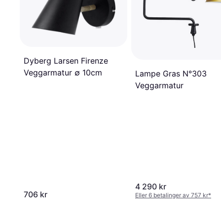
Dyberg Larsen Firenze
Veggarmatur ∅ 10cm
Lampe Gras N°303
Veggarmatur
4 290 kr
706 kr
Eller 6 betalinger av 757 kr
*