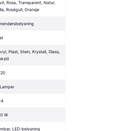
vit, Rosa, Transparent, Natur, 
illa, Roségull, Oransje
nnendørsbelysning
st
ryl, Plast, Stein, Krystall, Glass, 
kstil
P20
 Lamper
14
.0 W
imbar, LED-belysning