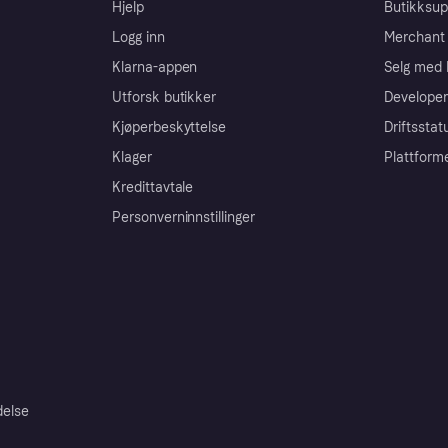
Hjelp
Butikksup
Logg inn
Merchant 
Klarna-appen
Selg med 
Utforsk butikker
Developer
Kjøperbeskyttelse
Driftsstat
Klager
Plattform
Kredittavtale
Personverninnstillinger
delse