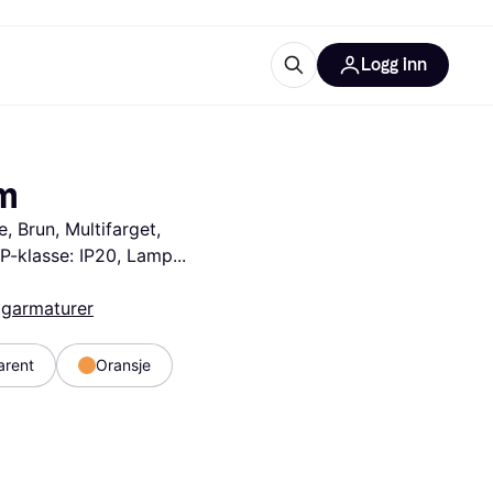
Logg inn
informasjon
utstyr
r Klarna?
cm
, Brun, Multifarget, 
, IP-klasse: IP20, Lamp
garmaturer
tegorier
arent
Oransje