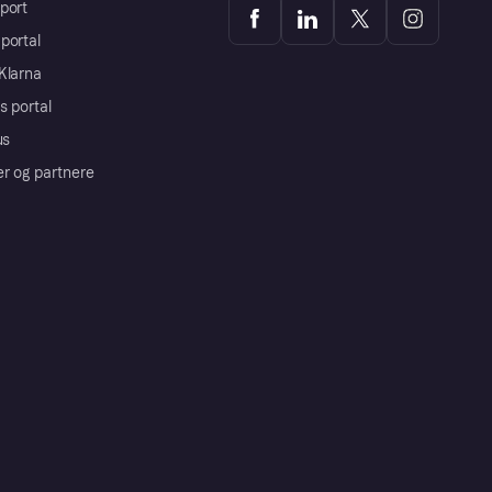
port
portal
Klarna
s portal
us
er og partnere