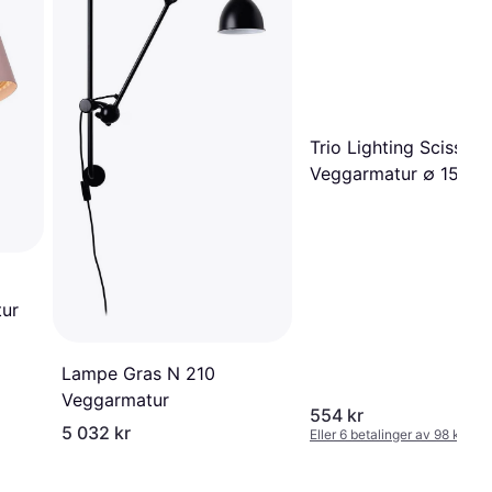
Trio Lighting Scissor
Veggarmatur ∅ 15cm
ur
Lampe Gras N 210
Veggarmatur
554 kr
5 032 kr
Eller 6 betalinger av 98 kr
*