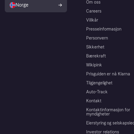
Om oss
Norge
Careers
Villkår
Presseinformasjon
Personvern
Sikkerhet
Bærekraft
Wikipink
Prisguiden er nå Klarna
Tilgjengelighet
Auto-Track
Kontakt
Kontaktinformasjon for
myndigheter
Eierstyring og selskapsle
Investor relations