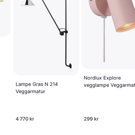
Nordlux Explore
Lampe Gras N 214
vegglampe Veggarmat
Veggarmatur
4 770 kr
299 kr