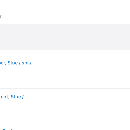
r
Kartell Designer vegglampe Light-Air, Krem / amber, Stue / spisestue, Kunststoff, Design
Kartell Designer vegglampe Light-Air, Klar / transparent, Stue / spisestue, Kunststoff, Design