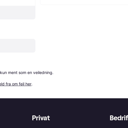
 kun ment som en veiledning.

ld fra om feil her
.
Privat
Bedrif