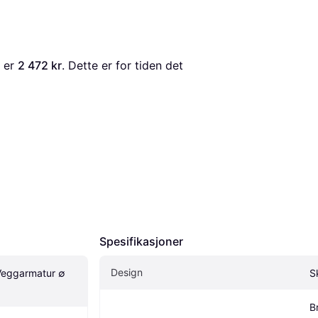
 er 
2 472 kr
. Dette er for tiden det 
Spesifikasjoner
Design
 Veggarmatur ∅ 
S
Br