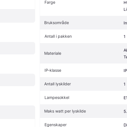
Farge
H
L
Bruksområde
I
Antall i pakken
1 
Ak
Materiale
Te
IP-klasse
I
Antall lyskilder
1
Lampesokkel
E
Maks watt per lyskilde
5
Egenskaper
D