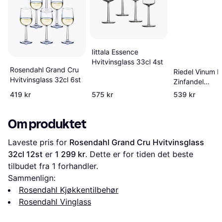
Iittala Essence
Hvitvinsglass 33cl 4st
Rosendahl Grand Cru
Riedel Vinum R
Hvitvinsglass 32cl 6st
Zinfandel
Hvitvinsglass,
419 kr
575 kr
539 kr
Rødvingsglass
2st
Om produktet
Laveste pris for 
Rosendahl Grand Cru Hvitvinsglass 
32cl 12st
 er 
1 299 kr
. Dette er for tiden det beste 
tilbudet fra 1 forhandler.
Sammenlign:
Rosendahl Kjøkkentilbehør
Rosendahl Vinglass