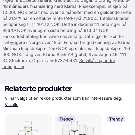
*
Kjøp først, betal senere
: Kreditttid: 30 dager. 0 % årlig rente.
3–
48 måneders finansiering med Klarna
: Priseksempel: Et kjøp på
10 000 NOK betalt ned over 12 måneder med en gjeldende rente
på 21.9 % har en effektiv rente (APR) på 21,90%. Totalkostnaden
beløper seg til 11 101.12 NOK. Dette inkluderer 11 betalinger på
926.19 NOK hver og en siste betaling på 913,04 NOK.
Forskuddsbetaling kan være nødvendig. Dette gjelder kun for
innbyggere i Norge over 18 år. Forutsetter godkjenning av Klarna.
Minimum kjøpsbeløp er 250 NOK og maksimalt kjøpsbeløp er 150
000 NOK. Långiver: Klarna Bank AB (publ), Sveavägen 46, 111
34 Stockholm, Org. nr.: 556737-0431.
Se vilkår og andre
betingelser
.
Relaterte produkter
Vi har valgt ut en rekke produkter som kan interessere deg. 
Vis alle
Trendy
Trendy