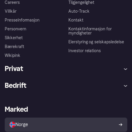
Careers
Tilgjengelighet
Villkår
Auto-Track
Presseinformasjon
Kontakt
Personvern
Kontaktinformasjon for
myndigheter
Sikkerhet
Eierstyring og selskapsledelse
Bærekraft
Investor relations
Wikipink
Privat
Hjelp
Kjøperbeskyttelse
Bedrift
Logg inn
Klager
Butikksupport
Developers portal
Klarna-appen
Kredittavtale
Merchant portal
Driftsstatus
Marked
Utforsk butikker
Personverninnstillinger
Selg med Klarna
Plattformer og partnere
Norge