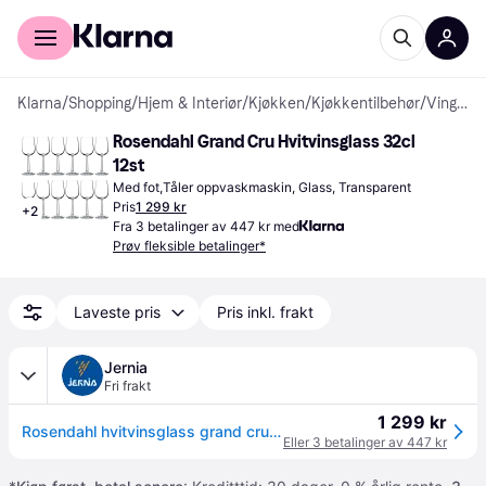
For kunder
For bedrifter
Klarna
/
Shopping
/
Hjem & Interiør
/
Kjøkken
/
Kjøkkentilbehør
/
Vinglass
Rosendahl Grand Cru Hvitvinsglass 32cl 
12st
Med fot,Tåler oppvaskmaskin, Glass, Transparent
Pris
1 299 kr
+
2
Fra 3 betalinger av 447 kr med
Prøv fleksible betalinger*
Laveste pris
Pris inkl. frakt
Jernia
Fri frakt
1 299 kr
Rosendahl hvitvinsglass grand cru 32cl 12stk
Eller 3 betalinger av 447 kr