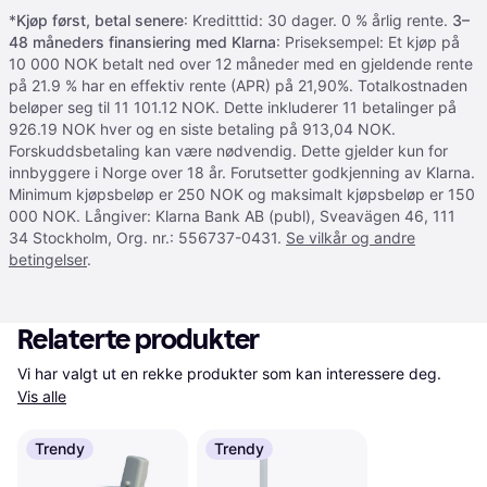
*
Kjøp først, betal senere
: Kreditttid: 30 dager. 0 % årlig rente.
3–
48 måneders finansiering med Klarna
: Priseksempel: Et kjøp på
10 000 NOK betalt ned over 12 måneder med en gjeldende rente
på 21.9 % har en effektiv rente (APR) på 21,90%. Totalkostnaden
beløper seg til 11 101.12 NOK. Dette inkluderer 11 betalinger på
926.19 NOK hver og en siste betaling på 913,04 NOK.
Forskuddsbetaling kan være nødvendig. Dette gjelder kun for
innbyggere i Norge over 18 år. Forutsetter godkjenning av Klarna.
Minimum kjøpsbeløp er 250 NOK og maksimalt kjøpsbeløp er 150
000 NOK. Långiver: Klarna Bank AB (publ), Sveavägen 46, 111
34 Stockholm, Org. nr.: 556737-0431.
Se vilkår og andre
betingelser
.
Relaterte produkter
Vi har valgt ut en rekke produkter som kan interessere deg. 
Vis alle
Trendy
Trendy