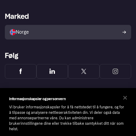
Butikksupport
Developers portal
Klarna-appen
Kredittavtale
Merchant portal
Driftsstatus
Marked
Utforsk butikker
Personverninnstillinger
Selg med Klarna
Plattformer og partnere
Norge
Følg
Informasjonskapsler og personvern
Vi bruker informasjonskapsler for å få nettstedet til å fungere, og for
å tilpasse og analysere nettleseraktiviteten din. Vi deler også data
med annonsepartnerne våre. Du kan administrere
brukerinnstillingene dine eller trekke tilbake samtykket ditt når som
helst.