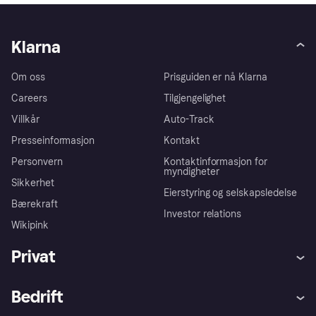
Klarna
Om oss
Prisguiden er nå Klarna
Careers
Tilgjengelighet
Villkår
Auto-Track
Presseinformasjon
Kontakt
Personvern
Kontaktinformasjon for
myndigheter
Sikkerhet
Eierstyring og selskapsledelse
Bærekraft
Investor relations
Wikipink
Privat
Hjelp
Kjøperbeskyttelse
Bedrift
Logg inn
Klager