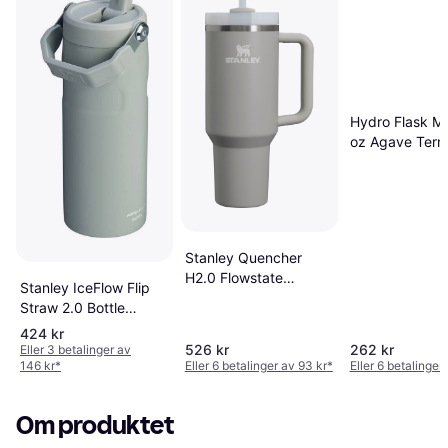
Hydro Flask M
oz Agave Ter
35cl
Stanley Quencher
H2.0 Flowstate
Stanley IceFlow Flip
Termokopp 120cl
Straw 2.0 Bottle
Termoflaske 470ml
424 kr
Termokopp
526 kr
262 kr
Eller 3 betalinger av
146 kr
*
Eller 6 betalinger av 93 kr
*
Eller 6 betalinger
Om produktet