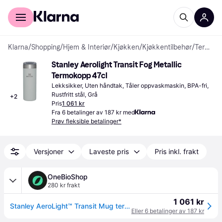
For kunder
For bedrifter
Klarna
/
Shopping
/
Hjem & Interiør
/
Kjøkken
/
Kjøkkentilbehør
/
Termokopper
Stanley Aerolight Transit Fog Metallic 
Termokopp 47cl
Lekksikker, Uten håndtak, Tåler oppvaskmaskin, BPA-fri, 
Rustfritt stål, Grå
+
2
Pris
1 061 kr
Fra 6 betalinger av 187 kr med
Prøv fleksible betalinger*
Versjoner
Laveste pris
Pris inkl. frakt
OneBioShop
280 kr frakt
1 061 kr
Stanley AeroLight™ Transit Mug termos Fog Metallic 470 ml
Eller 6 betalinger av 187 kr