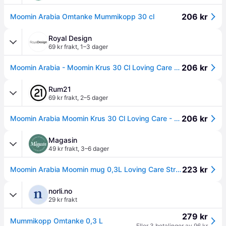
206 kr
Moomin Arabia Omtanke Mummikopp 30 cl
Royal Design
69 kr frakt
,
1–3 dager
206 kr
Moomin Arabia - Moomin Krus 30 Cl Loving Care - Grønn
Rum21
69 kr frakt
,
2–5 dager
206 kr
Moomin Arabia Moomin Krus 30 Cl Loving Care - Mumin-krus Vitroporcelain Grønn - 1082629
Magasin
49 kr frakt
,
3–6 dager
223 kr
Moomin Arabia Moomin mug 0,3L Loving Care Str 8,1 - Kopper Med Håndtak hos Magasin
norli.no
29 kr frakt
279 kr
Mummikopp Omtanke 0,3 L
Eller 3 betalinger av 96 kr