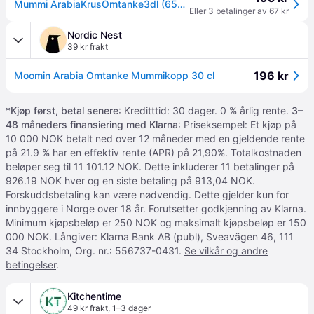
Mummi ArabiaKrusOmtanke3dl (658-1082629)
Eller 3 betalinger av 67 kr
Nordic Nest
39 kr frakt
196 kr
Moomin Arabia Omtanke Mummikopp 30 cl
*
Kjøp først, betal senere
: Kreditttid: 30 dager. 0 % årlig rente.
3–
48 måneders finansiering med Klarna
: Priseksempel: Et kjøp på
10 000 NOK betalt ned over 12 måneder med en gjeldende rente
på 21.9 % har en effektiv rente (APR) på 21,90%. Totalkostnaden
beløper seg til 11 101.12 NOK. Dette inkluderer 11 betalinger på
926.19 NOK hver og en siste betaling på 913,04 NOK.
Forskuddsbetaling kan være nødvendig. Dette gjelder kun for
innbyggere i Norge over 18 år. Forutsetter godkjenning av Klarna.
Minimum kjøpsbeløp er 250 NOK og maksimalt kjøpsbeløp er 150
000 NOK. Långiver: Klarna Bank AB (publ), Sveavägen 46, 111
34 Stockholm, Org. nr.: 556737-0431.
Se vilkår og andre
betingelser
.
Kitchentime
49 kr frakt
,
1–3 dager