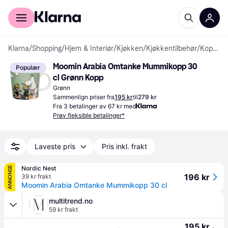
For kunder
For bedrifter
Klarna
/
Shopping
/
Hjem & Interiør
/
Kjøkken
/
Kjøkkentilbehør
/
Kopper
Moomin Arabia Omtanke Mummikopp 30 
Populær
cl Grønn Kopp
Grønn
Sammenlign priser fra
195 kr
til
279 kr
Fra 3 betalinger av 67 kr med
Prøv fleksible betalinger*
Laveste pris
Pris inkl. frakt
Nordic Nest
ANNONSE
196 kr
39 kr frakt
Moomin Arabia Omtanke Mummikopp 30 cl
multitrend.no
59 kr frakt
195 kr