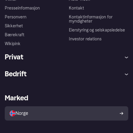
Presseinformasjon
Kontakt
Personvern
Kontaktinformasjon for
myndigheter
Sikkerhet
Eierstyring og selskapsledelse
Bærekraft
Investor relations
Wikipink
Privat
Hjelp
Kjøperbeskyttelse
Bedrift
Logg inn
Klager
Butikksupport
Developers portal
Klarna-appen
Kredittavtale
Merchant portal
Driftsstatus
Marked
Utforsk butikker
Personverninnstillinger
Selg med Klarna
Plattformer og partnere
Norge