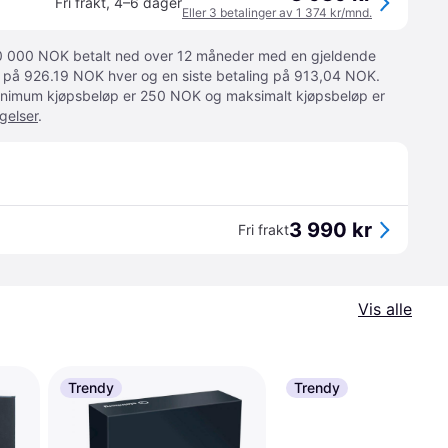
Fri frakt
,
4–6 dager
Eller 3 betalinger av 1 374 kr/mnd.
 10 000 NOK betalt ned over 12 måneder med en gjeldende
ger på 926.19 NOK hver og en siste betaling på 913,04 NOK.
 Minimum kjøpsbeløp er 250 NOK og maksimalt kjøpsbeløp er
gelser
.
3 990 kr
Fri frakt
Vis alle
Trendy
Trendy