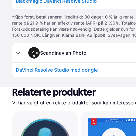
Blackmagic DaVinci Resolve Studio
*
Kjøp først, betal senere
: Kreditttid: 30 dager. 0 % årlig rente.
rente på 21.9 % har en effektiv rente (APR) på 21,90%. Totalk
Forskuddsbetaling kan være nødvendig. Dette gjelder kun for
150 000 NOK. Långiver: Klarna Bank AB (publ), Sveavägen 46
Scandinavian Photo
DaVinci Resolve Studio med dongle
Relaterte produkter
Vi har valgt ut en rekke produkter som kan interesser