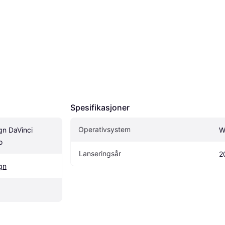
Spesifikasjoner
Operativsystem
n DaVinci 
W
o
Lanseringsår
2
gn