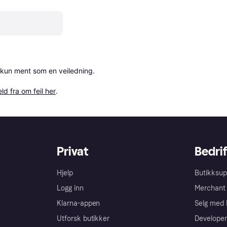
 kun ment som en veiledning.

ld fra om feil her
.
Privat
Bedrif
Hjelp
Butikksup
Logg inn
Merchant 
Klarna-appen
Selg med 
Utforsk butikker
Developer