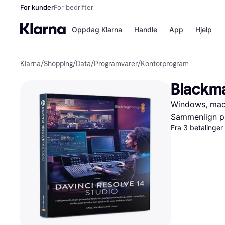
For kunder
For bedrifter
Oppdag Klarna
Handle
App
Hjelp
Klarna
/
Shopping
/
Data
/
Programvarer
/
Kontorprogram
Betalingsm
Butikker
Betalingsme
Elkjøp
Blackma
Betal nå
Bookin
Betal i 3 dele
Farmasi
Windows, mac
Betal innen 
kicks.n
Finansiering
Norweg
Sammenlign pr
Vipps
Fra 3 betalinge
Butikkovers