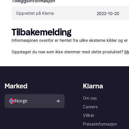
Tilleggsinformasjon
Opprettet på Klarna
2022-10-20
Tilbakemelding
Informasjonen ovenfor er hentet fra ulike eksterne kilder og er
Oppdaget du noe som ikke stemmer med dette produktet? 
Me
Marked
Klarna
Om oss
Norge
Careers
Villkår
Presseinformasjon