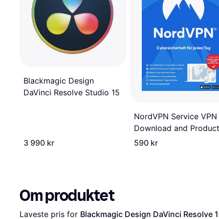
Blackmagic Design
DaVinci Resolve Studio 15
NordVPN Service VPN
Download and Produc
Key 6 Devices 1 Year
3 990 kr
590 kr
Om produktet
Laveste pris for 
Blackmagic Design DaVinci Resolve 1