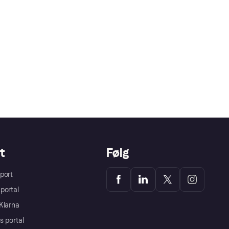
t
Følg
port
portal
Klarna
s portal