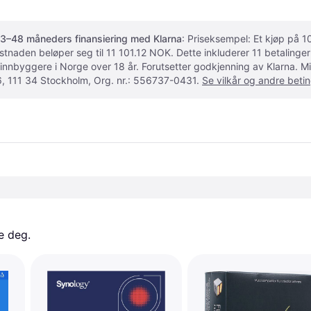
3–48 måneders finansiering med Klarna
: Priseksempel: Et kjøp på
ostnaden beløper seg til 11 101.12 NOK. Dette inkluderer 11 betalin
 innbyggere i Norge over 18 år. Forutsetter godkjenning av Klarna.
, 111 34 Stockholm, Org. nr.: 556737-0431.
Se vilkår og andre betin
e deg. 