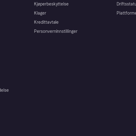
Kjøperbeskyttelse
Driftsstat
Klager
Plattform
Kredittavtale
Personverninnstillinger
delse