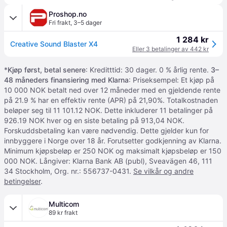
Proshop.no
Fri frakt
,
3–5 dager
1 284 kr
Creative Sound Blaster X4
Eller 3 betalinger av 442 kr
*
Kjøp først, betal senere
: Kreditttid: 30 dager. 0 % årlig rente.
3–
48 måneders finansiering med Klarna
: Priseksempel: Et kjøp på
10 000 NOK betalt ned over 12 måneder med en gjeldende rente
på 21.9 % har en effektiv rente (APR) på 21,90%. Totalkostnaden
beløper seg til 11 101.12 NOK. Dette inkluderer 11 betalinger på
926.19 NOK hver og en siste betaling på 913,04 NOK.
Forskuddsbetaling kan være nødvendig. Dette gjelder kun for
innbyggere i Norge over 18 år. Forutsetter godkjenning av Klarna.
Minimum kjøpsbeløp er 250 NOK og maksimalt kjøpsbeløp er 150
000 NOK. Långiver: Klarna Bank AB (publ), Sveavägen 46, 111
34 Stockholm, Org. nr.: 556737-0431.
Se vilkår og andre
betingelser
.
Multicom
89 kr frakt