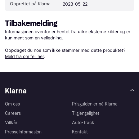
Opprettet på Klarna
2023-05-22
Tilbakemelding
Informasjonen ovenfor er hentet fra ulike eksterne kilder og er 
kun ment som en veiledning.

Oppdaget du noe som ikke stemmer med dette produktet? 
Meld fra om feil her
.
Klarna
Om oss
Prisguiden er nå Klarna
Careers
Tilgjengelighet
Villkår
Auto-Track
Presseinformasjon
Kontakt