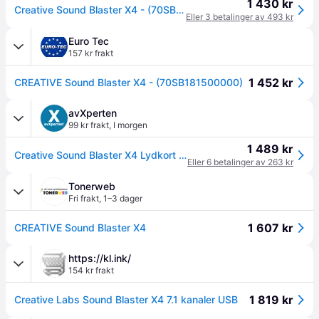
1 430 kr
Creative Sound Blaster X4 - (70SB181500000)
Eller 3 betalinger av 493 kr
Euro Tec
157 kr frakt
1 452 kr
CREATIVE Sound Blaster X4 - (70SB181500000)
avXperten
99 kr frakt
,
I morgen
1 489 kr
Creative Sound Blaster X4 Lydkort - 7.1 Surround, USB-C, DAC, Super X-Fi (Kompatibel med PS5/PS4/Nintendo Switch)
Eller 6 betalinger av 263 kr
Tonerweb
Fri frakt
,
1–3 dager
1 607 kr
CREATIVE Sound Blaster X4
https://kl.ink/
154 kr frakt
1 819 kr
Creative Labs Sound Blaster X4 7.1 kanaler USB