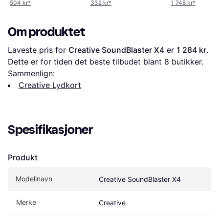
504 kr
*
332 kr
*
1 748 kr
*
Om produktet
Laveste pris for 
Creative SoundBlaster X4
 er 
1 284 kr
. 
Dette er for tiden det beste tilbudet blant 
8
 butikker.
Sammenlign:
Creative Lydkort
Spesifikasjoner
Produkt
Modellnavn
Creative SoundBlaster X4
Merke
Creative