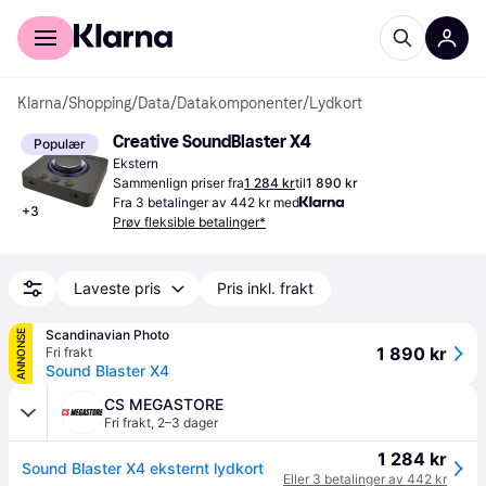
For kunder
For bedrifter
Klarna
/
Shopping
/
Data
/
Datakomponenter
/
Lydkort
Creative SoundBlaster X4
Populær
Ekstern
Sammenlign priser fra
1 284 kr
til
1 890 kr
Fra 3 betalinger av 442 kr med
+
3
Prøv fleksible betalinger*
Laveste pris
Pris inkl. frakt
Scandinavian Photo
ANNONSE
1 890 kr
Fri frakt
Sound Blaster X4
CS MEGASTORE
Fri frakt
,
2–3 dager
1 284 kr
Sound Blaster X4 eksternt lydkort
Eller 3 betalinger av 442 kr