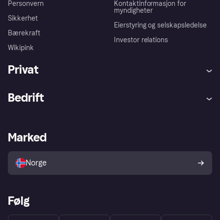
Personvern
Kontaktinformasjon for
myndigheter
Sikkerhet
Eierstyring og selskapsledelse
Bærekraft
Investor relations
Wikipink
Privat
Hjelp
Kjøperbeskyttelse
Bedrift
Logg inn
Klager
Butikksupport
Developers portal
Klarna-appen
Kredittavtale
Merchant portal
Driftsstatus
Marked
Utforsk butikker
Personverninnstillinger
Selg med Klarna
Plattformer og partnere
Norge
Følg