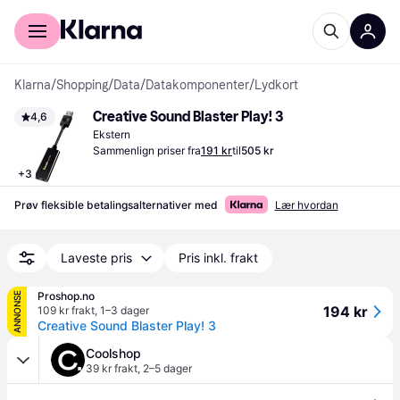
For kunder
For bedrifter
Klarna
/
Shopping
/
Data
/
Datakomponenter
/
Lydkort
Creative Sound Blaster Play! 3
4,6
Ekstern
Sammenlign priser fra
191 kr
til
505 kr
+
3
Prøv fleksible betalingsalternativer med
Lær hvordan
Laveste pris
Pris inkl. frakt
Proshop.no
ANNONSE
194 kr
109 kr frakt
,
1–3 dager
Creative Sound Blaster Play! 3
Coolshop
39 kr frakt
,
2–5 dager