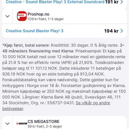
191 kr
Creative - Sound Blaster Play! 3 External Soundcard
Proshop.no
109 kr frakt
,
1–3 dager
194 kr
Creative Sound Blaster Play! 3
*
Kjøp først, betal senere
: Kreditttid: 30 dager. 0 % årlig rente.
3–
48 måneders finansiering med Klarna
: Priseksempel: Et kjøp på
10 000 NOK betalt ned over 12 måneder med en gjeldende rente
på 21.9 % har en effektiv rente (APR) på 21,90%. Totalkostnaden
beløper seg til 11 101.12 NOK. Dette inkluderer 11 betalinger på
926.19 NOK hver og en siste betaling på 913,04 NOK.
Forskuddsbetaling kan være nødvendig. Dette gjelder kun for
innbyggere i Norge over 18 år. Forutsetter godkjenning av Klarna.
Minimum kjøpsbeløp er 250 NOK og maksimalt kjøpsbeløp er 150
000 NOK. Långiver: Klarna Bank AB (publ), Sveavägen 46, 111
34 Stockholm, Org. nr.: 556737-0431.
Se vilkår og andre
betingelser
.
CS MEGASTORE
59 kr frakt
,
2–3 dager