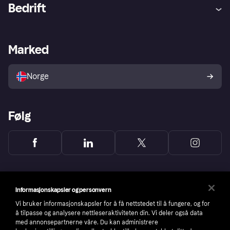
Hjelp
Kjøperbeskyttelse
Bedrift
Logg inn
Klager
Butikksupport
Developers portal
Klarna-appen
Kredittavtale
Merchant portal
Driftsstatus
Marked
Utforsk butikker
Personverninnstillinger
Selg med Klarna
Plattformer og partnere
Norge
Følg
Informasjonskapsler og personvern
Vi bruker informasjonskapsler for å få nettstedet til å fungere, og for
å tilpasse og analysere nettleseraktiviteten din. Vi deler også data
med annonsepartnerne våre. Du kan administrere