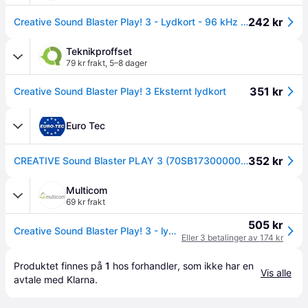
242 kr
Creative Sound Blaster Play! 3 - Lydkort - 96 kHz - 93 dB SNR - stereo - USB
Teknikproffset
79 kr frakt
,
5–8 dager
351 kr
Creative Sound Blaster Play! 3 Eksternt lydkort
Euro Tec
352 kr
CREATIVE Sound Blaster PLAY 3 (70SB173000000)
Multicom
69 kr frakt
505 kr
Creative Sound Blaster Play! 3 - lydkort (70SB173000000)
Eller 3 betalinger av 174 kr
Produktet finnes på 
1
 hos 
forhandler
, som ikke har en 
Vis alle
avtale med Klarna.