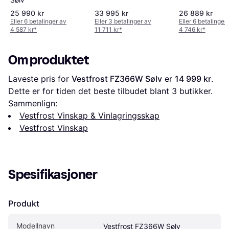
25 990 kr
33 995 kr
26 889 kr
Eller 6 betalinger av
Eller 3 betalinger av
Eller 6 betalinger
4 587 kr
*
11 711 kr
*
4 746 kr
*
Om produktet
Laveste pris for 
Vestfrost FZ366W Sølv
 er 
14 999 kr
. 
Dette er for tiden det beste tilbudet blant 
3
 butikker.
Sammenlign:
Vestfrost Vinskap & Vinlagringsskap
Vestfrost Vinskap
Spesifikasjoner
Produkt
Modellnavn
Vestfrost FZ366W Sølv