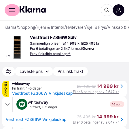
For kunder
For bedrifter
Klarna
/
Shopping
/
Hjem & Interiør
/
Hvitevarer
/
Kjøl & Frys
/
Vinskap & 
Vestfrost FZ366W Sølv
Sammenlign priser fra
14 999 kr
til
25 495 kr
Fra 6 betalinger av 2 647 kr med
Prøv fleksible betalinger*
+
2
Laveste pris
Pris inkl. frakt
whiteaway
ANNONSE
14 999 kr
25 495 kr
Fri frakt
,
1–5 dager
Eller 6 betalinger av 2 647 kr
Vestfrost FZ366W Vinkjøleskap
whiteaway
16 aug.
Fri frakt
,
1–5 dager
14 999 kr
25 495 kr
Vestfrost FZ366W Vinkjøleskap
Eller 6 betalinger av 2 647 kr