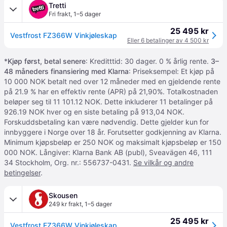
Tretti
Fri frakt
,
1–5 dager
25 495 kr
Vestfrost FZ366W Vinkjøleskap
Eller 6 betalinger av 4 500 kr
*
Kjøp først, betal senere
: Kreditttid: 30 dager. 0 % årlig rente.
3–
48 måneders finansiering med Klarna
: Priseksempel: Et kjøp på
10 000 NOK betalt ned over 12 måneder med en gjeldende rente
på 21.9 % har en effektiv rente (APR) på 21,90%. Totalkostnaden
beløper seg til 11 101.12 NOK. Dette inkluderer 11 betalinger på
926.19 NOK hver og en siste betaling på 913,04 NOK.
Forskuddsbetaling kan være nødvendig. Dette gjelder kun for
innbyggere i Norge over 18 år. Forutsetter godkjenning av Klarna.
Minimum kjøpsbeløp er 250 NOK og maksimalt kjøpsbeløp er 150
000 NOK. Långiver: Klarna Bank AB (publ), Sveavägen 46, 111
34 Stockholm, Org. nr.: 556737-0431.
Se vilkår og andre
betingelser
.
Skousen
249 kr frakt
,
1–5 dager
25 495 kr
Vestfrost FZ366W Vinkjøleskap