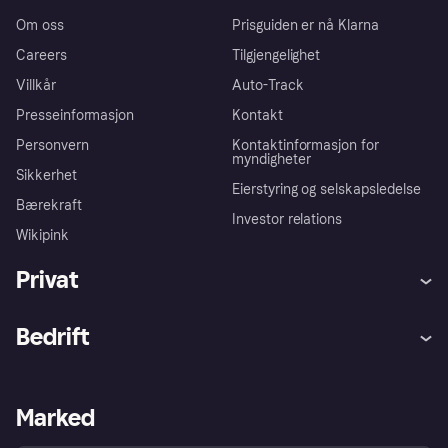
Om oss
Prisguiden er nå Klarna
Careers
Tilgjengelighet
Villkår
Auto-Track
Presseinformasjon
Kontakt
Personvern
Kontaktinformasjon for
myndigheter
Sikkerhet
Eierstyring og selskapsledelse
Bærekraft
Investor relations
Wikipink
Privat
Hjelp
Kjøperbeskyttelse
Bedrift
Logg inn
Klager
Butikksupport
Developers portal
Klarna-appen
Kredittavtale
Merchant portal
Driftsstatus
Marked
Utforsk butikker
Personverninnstillinger
Selg med Klarna
Plattformer og partnere