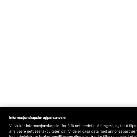
Informasjonskapsler og personvern
Vi bruker informasjonskapsler for å få nettstedet til å fungere, og for å tilp
analysere nettleseraktiviteten din. Vi deler også data med annonsepartner