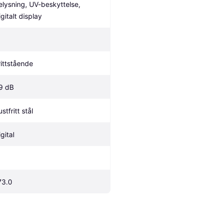
elysning, UV-beskyttelse, 
igitalt display
rittstående
9 dB
stfritt stål
gital
73.0