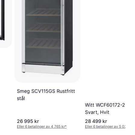
Smeg SCV115GS Rustfritt
stål
Witt WCF60172-2BG
Svart, Hvit
26 995 kr
28 499 kr
Eller 6 betalinger av 4 765 kr
*
Eller 6 betalinger av 5 030 kr