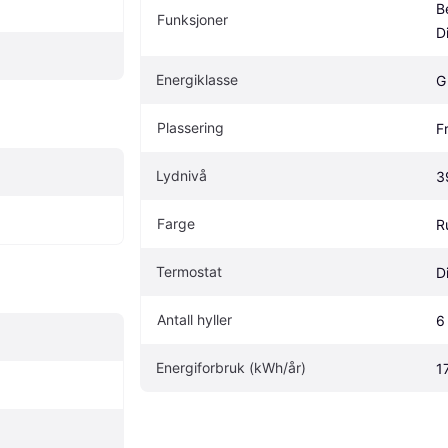
B
Funksjoner
D
Energiklasse
G
Plassering
F
Lydnivå
3
Farge
Ru
Termostat
Di
Antall hyller
6
Energiforbruk (kWh/år)
1