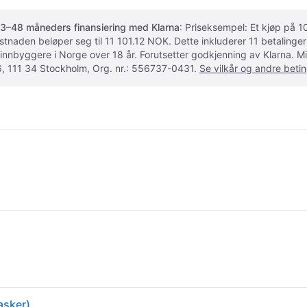
3–48 måneders finansiering med Klarna
: Priseksempel: Et kjøp på
ostnaden beløper seg til 11 101.12 NOK. Dette inkluderer 11 betalin
 innbyggere i Norge over 18 år. Forutsetter godkjenning av Klarna.
, 111 34 Stockholm, Org. nr.: 556737-0431.
Se vilkår og andre betin
asker)