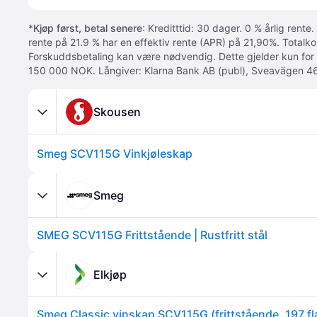
*
Kjøp først, betal senere
: Kreditttid: 30 dager. 0 % årlig rente.
rente på 21.9 % har en effektiv rente (APR) på 21,90%. Totalk
Forskuddsbetaling kan være nødvendig. Dette gjelder kun for
150 000 NOK. Långiver: Klarna Bank AB (publ), Sveavägen 46
Skousen
Smeg SCV115G Vinkjøleskap
Smeg
SMEG SCV115G Frittstående | Rustfritt stål
Elkjøp
Smeg Classic vinskap SCV115G (frittstående, 197 fl