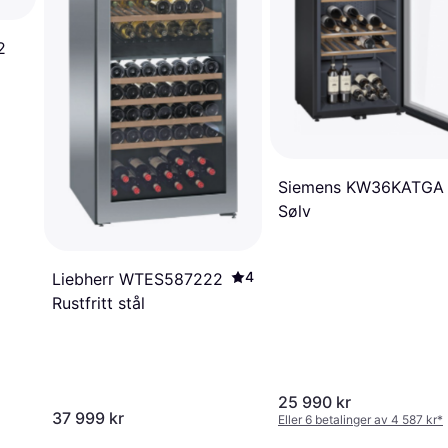
2
Siemens KW36KATGA
Sølv
4
Liebherr WTES587222
Rustfritt stål
25 990 kr
37 999 kr
Eller 6 betalinger av 4 587 kr
*