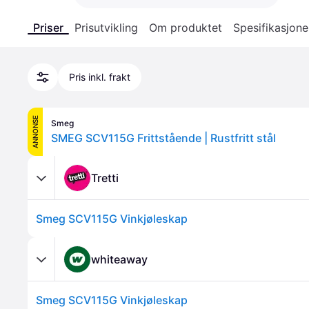
Priser
Prisutvikling
Om produktet
Spesifikasjone
Pris inkl. frakt
ANNONSE
Smeg
SMEG SCV115G Frittstående | Rustfritt stål
Tretti
Smeg SCV115G Vinkjøleskap
whiteaway
Smeg SCV115G Vinkjøleskap