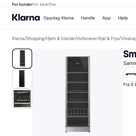
For kunder
For bedrifter
Oppdag Klarna
Handle
App
Hjelp
Klarna
/
Shopping
/
Hjem & Interiør
/
Hvitevarer
/
Kjøl & Frys
/
Vinskap
Betalingsm
Butikker
Betalingsme
Elkjøp
Sme
Betal nå
Bookin
Betal i 3 dele
Farmasi
Samme
Betal innen 
kicks.n
Finansiering
Norweg
Vipps
Fra 6 
Butikkovers