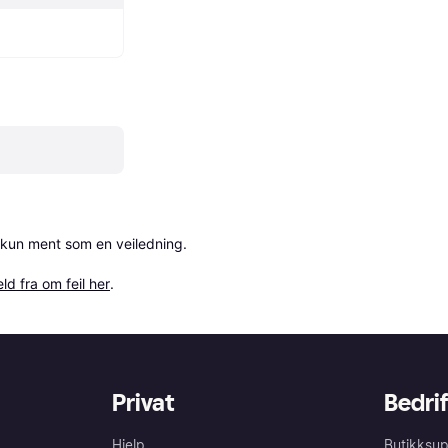
 kun ment som en veiledning.

ld fra om feil her
.
Privat
Bedrif
Hjelp
Butikksup