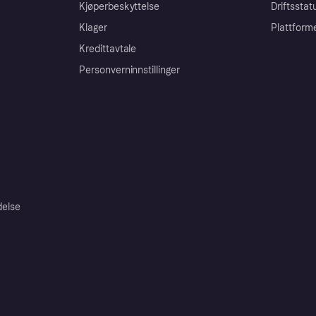
Kjøperbeskyttelse
Driftsstat
Klager
Plattform
Kredittavtale
Personverninnstillinger
delse