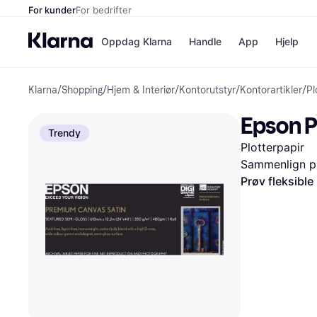
For kunder
For bedrifter
Oppdag Klarna
Handle
App
Hjelp
Klarna
/
Shopping
/
Hjem & Interiør
/
Kontorutstyr
/
Kontorartikler
/
Pl
Betalingsm
Butikker
Betalingsme
Elkjøp
Epson P
Betal nå
Bookin
Trendy
Betal i 3 dele
Farmasi
Plotterpapir
Betal innen 
kicks.n
Finansiering
Norweg
Sammenlign pr
Vipps
Prøv fleksible
Butikkovers