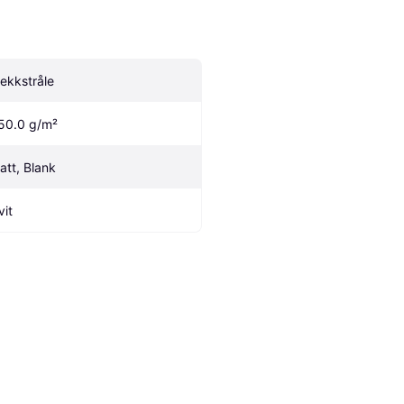
lekkstråle
50.0 g/m²
att, Blank
vit