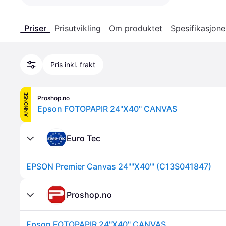
Priser
Prisutvikling
Om produktet
Spesifikasjone
Pris inkl. frakt
ANNONSE
Proshop.no
Epson FOTOPAPIR 24"X40" CANVAS
Euro Tec
EPSON Premier Canvas 24""X40'" (C13S041847)
Proshop.no
Epson FOTOPAPIR 24"X40" CANVAS