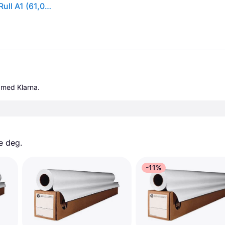
Epson PremierArt Water Resistant Canvas - Blank - Rull A1 (61,0 cm x 12,2 m) - 350 g/m² - 1 rull(er) lerretspapir - for SureColor SC-P10000, P20000...
 med Klarna.
e deg. 
-11%