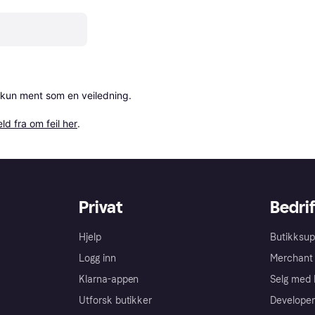
 kun ment som en veiledning.

ld fra om feil her
.
Privat
Bedrif
Hjelp
Butikksup
Logg inn
Merchant 
Klarna-appen
Selg med 
Utforsk butikker
Developer