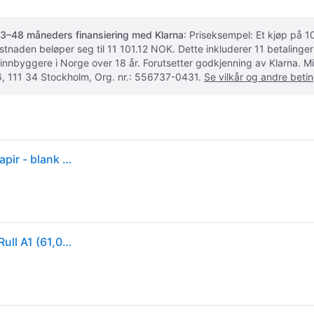
3–48 måneders finansiering med Klarna
: Priseksempel: Et kjøp på
ostnaden beløper seg til 11 101.12 NOK. Dette inkluderer 11 betalin
 innbyggere i Norge over 18 år. Forutsetter godkjenning av Klarna.
, 111 34 Stockholm, Org. nr.: 556737-0431.
Se vilkår og andre betin
Epson PremierArt Water Resistant Canvas - lerretspapir - blank - 1 rull(er) - Rull A1 (61,0 cm x 12,2 m) - 350 g/m² (C13S041847)
Epson PremierArt Water Resistant Canvas - Blank - Rull A1 (61,0 cm x 12,2 m) - 350 g/m² - 1 rull(er) lerretspapir - for SureColor SC-P10000, P20000, P6000, P7000, P7500, P8000, P9000, P9500, T3200, T5200, T7200