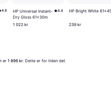
4.6
HP Bright White 61x4
4.4
HP Universal Instant-
Dry Gloss 61x30m
1 022 kr
239 kr
m
 er 
1 896 kr
. Dette er for tiden det 