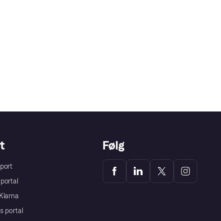
t
Følg
port
portal
Klarna
s portal