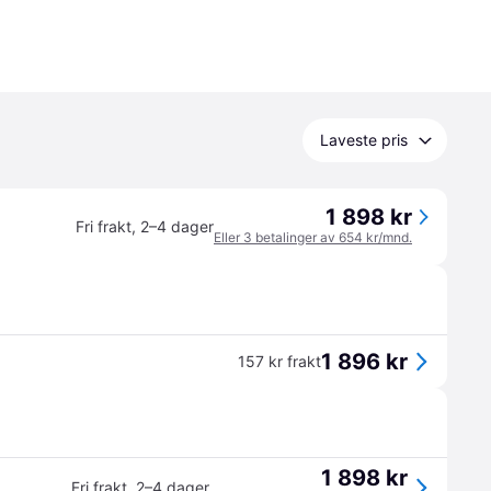
Laveste pris
1 898 kr
Fri frakt
,
2–4 dager
Eller 3 betalinger av 654 kr/mnd.
1 896 kr
157 kr frakt
1 898 kr
Fri frakt
,
2–4 dager