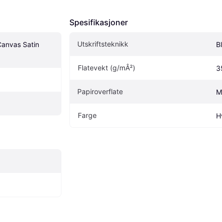
Spesifikasjoner
Utskriftsteknikk
anvas Satin 
B
Flatevekt (g/mÂ²)
3
Papiroverflate
M
Farge
H