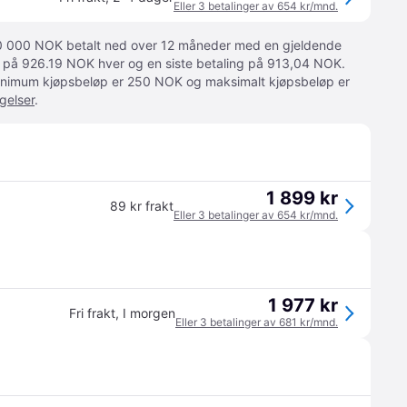
Eller 3 betalinger av 654 kr/mnd.
 10 000 NOK betalt ned over 12 måneder med en gjeldende
ger på 926.19 NOK hver og en siste betaling på 913,04 NOK.
 Minimum kjøpsbeløp er 250 NOK og maksimalt kjøpsbeløp er
gelser
.
1 899 kr
89 kr frakt
Eller 3 betalinger av 654 kr/mnd.
1 977 kr
Fri frakt
,
I morgen
Eller 3 betalinger av 681 kr/mnd.