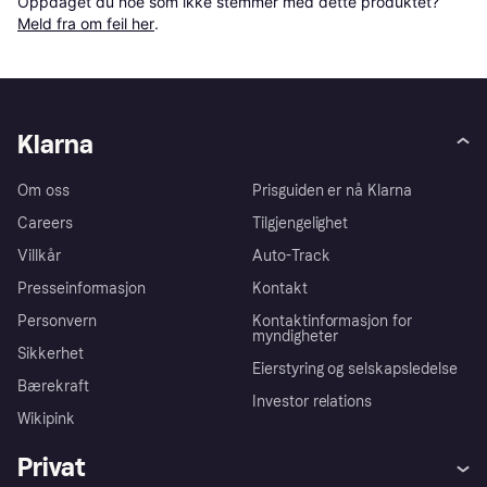
Oppdaget du noe som ikke stemmer med dette produktet? 
Meld fra om feil her
.
Klarna
Om oss
Prisguiden er nå Klarna
Careers
Tilgjengelighet
Villkår
Auto-Track
Presseinformasjon
Kontakt
Personvern
Kontaktinformasjon for
myndigheter
Sikkerhet
Eierstyring og selskapsledelse
Bærekraft
Investor relations
Wikipink
Privat