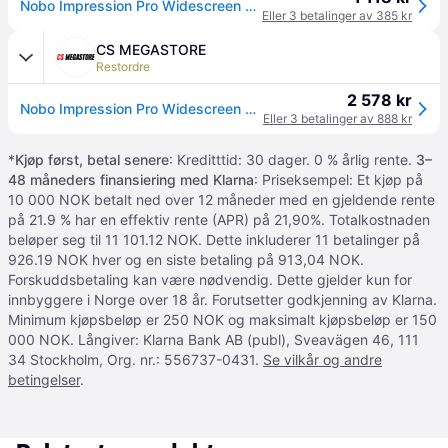
Nobo Impression Pro Widescreen korktavle 32" 71x40cm
Eller 3 betalinger av 385 kr
CS MEGASTORE
Restordre
2 578 kr
Nobo Impression Pro Widescreen korktavle 32 71x40cm, Kork
Eller 3 betalinger av 888 kr
*
Kjøp først, betal senere
: Kreditttid: 30 dager. 0 % årlig rente.
3–
48 måneders finansiering med Klarna
: Priseksempel: Et kjøp på
10 000 NOK betalt ned over 12 måneder med en gjeldende rente
på 21.9 % har en effektiv rente (APR) på 21,90%. Totalkostnaden
beløper seg til 11 101.12 NOK. Dette inkluderer 11 betalinger på
926.19 NOK hver og en siste betaling på 913,04 NOK.
Forskuddsbetaling kan være nødvendig. Dette gjelder kun for
innbyggere i Norge over 18 år. Forutsetter godkjenning av Klarna.
Minimum kjøpsbeløp er 250 NOK og maksimalt kjøpsbeløp er 150
000 NOK. Långiver: Klarna Bank AB (publ), Sveavägen 46, 111
34 Stockholm, Org. nr.: 556737-0431.
Se vilkår og andre
betingelser
.