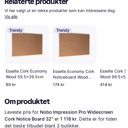
Relaterte produkter
Vi har valgt ut en rekke produkter som kan interessere deg. 
Vis alle
Trendy
Trendy
Esselte Cork S
Esselte Cork Economy
Esselte Economy Cork
Wood 99.5x5
Wood 59.5x39.5cm
Noticeboard Wood
frame 90x60cm
89 kr
174 kr
414 kr
Om produktet
Laveste pris for 
Nobo Impression Pro Widescreen 
Cork Notice Board 32"
 er 
1 118 kr
. Dette er for tiden 
det beste tilbudet blant 
2
 butikker.