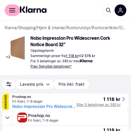
For kunder
For bedrifter
Klarna
/
Shopping
/
Hjem & Interiør
/
Kontorutstyr
/
Kontorartikler
/
Oppslagstavler
Nobo Impression Pro Widescreen Cork 
Notice Board 32"
Oppslagstavle
Sammenlign priser fra
1 118 kr
til
2 578 kr
+
2
Fra 3 betalinger av 385 kr med
Prøv fleksible betalinger*
Laveste pris
Pris inkl. frakt
Proshop.no
ANNONSE
1 118 kr
Fri frakt
,
7–9 dager
Eller 3 betalinger av 385 kr
Nobo Impression Pro Widescreen korktavle 32" 71x40cm
Proshop.no
Fri frakt
,
7–9 dager
1 118 kr