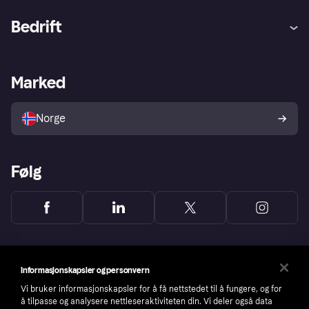
Hjelp
Kjøperbeskyttelse
Bedrift
Logg inn
Klager
Butikksupport
Developers portal
Klarna-appen
Kredittavtale
Merchant portal
Driftsstatus
Marked
Utforsk butikker
Personverninnstillinger
Selg med Klarna
Plattformer og partnere
Norge
Følg
Informasjonskapsler og personvern
Vi bruker informasjonskapsler for å få nettstedet til å fungere, og for
å tilpasse og analysere nettleseraktiviteten din. Vi deler også data