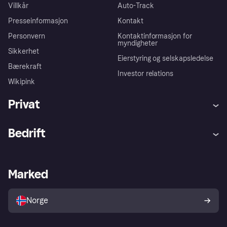
Villkår
Auto-Track
Presseinformasjon
Kontakt
Personvern
Kontaktinformasjon for
myndigheter
Sikkerhet
Eierstyring og selskapsledelse
Bærekraft
Investor relations
Wikipink
Privat
Hjelp
Kjøperbeskyttelse
Bedrift
Logg inn
Klager
Butikksupport
Developers portal
Klarna-appen
Kredittavtale
Merchant portal
Driftsstatus
Marked
Utforsk butikker
Personverninnstillinger
Selg med Klarna
Plattformer og partnere
Norge