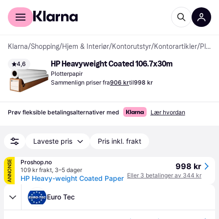
For kunder
For bedrifter
Klarna
/
Shopping
/
Hjem & Interiør
/
Kontorutstyr
/
Kontorartikler
/
Plotterpapir
HP Heavyweight Coated 106.7x30m
4,6
Plotterpapir
Sammenlign priser fra
906 kr
til
998 kr
Prøv fleksible betalingsalternativer med
Lær hvordan
Laveste pris
Pris inkl. frakt
Proshop.no
ANNONSE
998 kr
109 kr frakt
,
3–5 dager
Eller 3 betalinger av 344 kr
HP Heavy-weight Coated Paper
Euro Tec