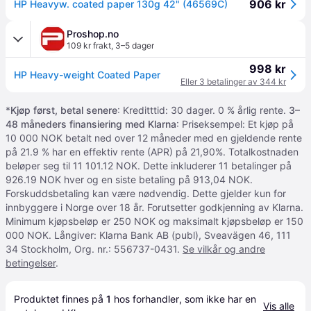
906 kr
HP Heavyw. coated paper 130g 42" (46569C)
Proshop.no
109 kr frakt
,
3–5 dager
998 kr
HP Heavy-weight Coated Paper
Eller 3 betalinger av 344 kr
*
Kjøp først, betal senere
: Kreditttid: 30 dager. 0 % årlig rente.
3–
48 måneders finansiering med Klarna
: Priseksempel: Et kjøp på
10 000 NOK betalt ned over 12 måneder med en gjeldende rente
på 21.9 % har en effektiv rente (APR) på 21,90%. Totalkostnaden
beløper seg til 11 101.12 NOK. Dette inkluderer 11 betalinger på
926.19 NOK hver og en siste betaling på 913,04 NOK.
Forskuddsbetaling kan være nødvendig. Dette gjelder kun for
innbyggere i Norge over 18 år. Forutsetter godkjenning av Klarna.
Minimum kjøpsbeløp er 250 NOK og maksimalt kjøpsbeløp er 150
000 NOK. Långiver: Klarna Bank AB (publ), Sveavägen 46, 111
34 Stockholm, Org. nr.: 556737-0431.
Se vilkår og andre
betingelser
.
Produktet finnes på 
1
 hos 
forhandler
, som ikke har en 
Vis alle