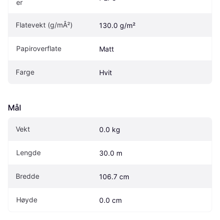
er
Flatevekt (g/mÂ²)
130.0 g/m²
Papiroverflate
Matt
Farge
Hvit
Mål
Vekt
0.0 kg
Lengde
30.0 m
Bredde
106.7 cm
Høyde
0.0 cm